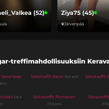
eli_Valkea (52)
Ziya75 (45)
sula
Järvenpää
ar-treffimahdollisuuksiin Keravan
t Järvenpää
Seksitreffit Sipoo
Seksitreffit
(9.6 km)
 km)
 Kivistö
Seksitreffit Pornainen
Seksitreffi
(16.4
m)
(17.3 km)
(17.