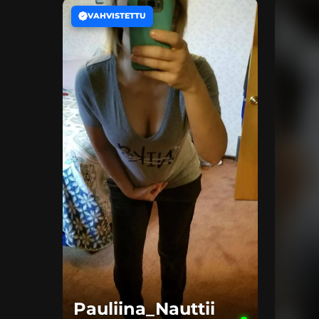
VAHVISTETTU
Pauliina_Nauttii