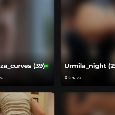
iza_curves (39)
Urmila_night (2
ava
Kerava