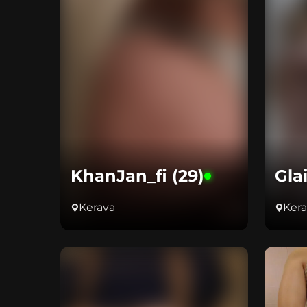
KhanJan_fi (29)
Gla
Kerava
Ker