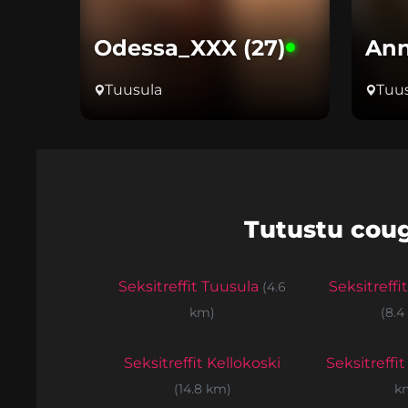
Odessa_XXX (27)
Ann
Tuusula
Tuu
Tutustu coug
Seksitreffit Tuusula
Seksitreffi
(4.6
km)
(8.4
Seksitreffit Kellokoski
Seksitreffit
(14.8 km)
k