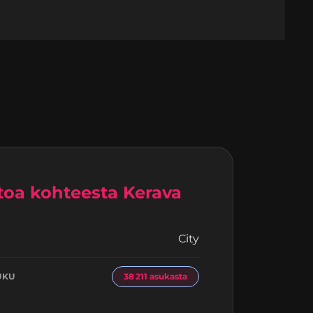
toa kohteesta Kerava
City
I
UKU
38 211 asukasta