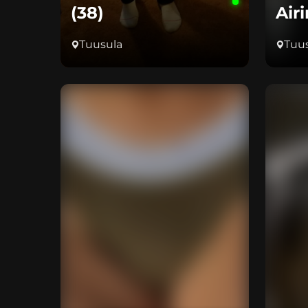
(38)
Air
Tuusula
Tuu