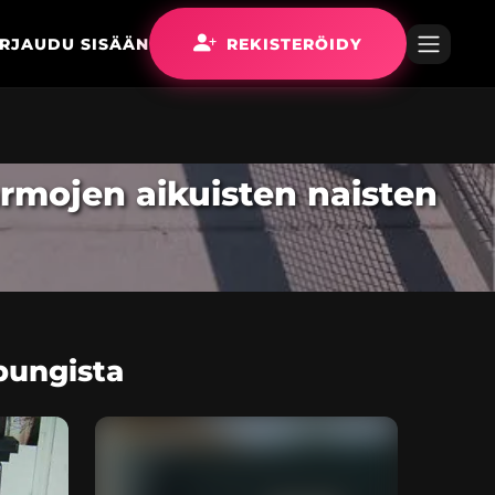
IRJAUDU SISÄÄN
REKISTERÖIDY
armojen aikuisten naisten
pungista