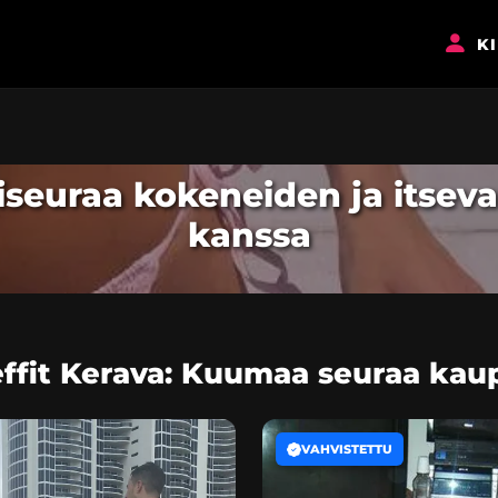
K
ksiseuraa kokeneiden ja itsev
kanssa
effit Kerava: Kuumaa seuraa kau
VAHVISTETTU