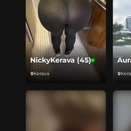
NickyKerava (45)
Aur
Kerava
Ker