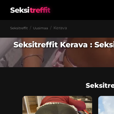
Seksi
treffit
Kerava
Seksitreffit
Uusimaa
Seksitreffit Kerava : Se
Seksitr