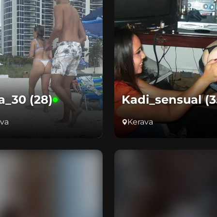
a_30 (28)
Kadi_sensual (3
ava
Kerava