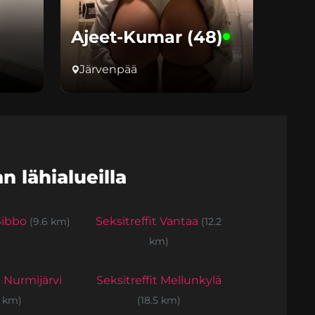
Ajeet-Kumar (48)
Järvenpää
 lähialueilla
 Sibbo
Seksitreffit Vantaa
(9.6 km)
(12.2
km)
t Nurmijärvi
Seksitreffit Mellunkylä
6 km)
(18.5 km)