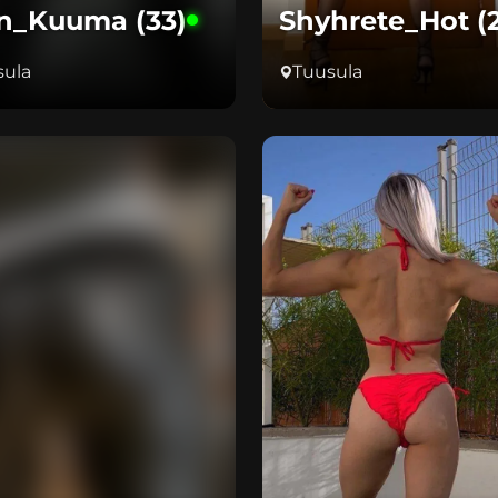
in_Kuuma (33)
Shyhrete_Hot (
sula
Tuusula