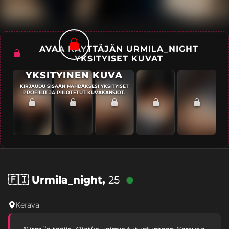
AVAA KÄYTTÄJÄN URMILA_NIGHT
YKSITYISET KUVAT
YKSITYINEN KUVA
KIRJAUDU SISÄÄN NÄHDÄKSESI YKSITYISET
PROFIILIT JA PIILOTETUT KUVAKANSIOT.
🇫🇮
Urmila_night,
25
Kerava