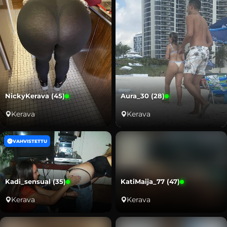
NickyKerava (45)
Aura_30 (28)
Kerava
Kerava
VAHVISTETTU
Kadi_sensual (35)
KatiMaija_77 (47)
Kerava
Kerava