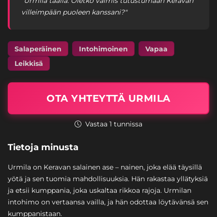
"Urmila täällä. Oletko valmis tutustumaan Keravan
villeimpään puoleen kanssani?"
Salaperäinen
Intohimoinen
Vapaa
Leikkisä
OTA YHTEYTTÄ URMILA
Vastaa 1 tunnissa
Tietoja minusta
Urmila on Keravan salainen ase – nainen, joka elää täysillä
yötä ja sen tuomia mahdollisuuksia. Hän rakastaa yllätyksiä
ja etsii kumppania, joka uskaltaa rikkoa rajoja. Urmilan
intohimo on vertaansa vailla, ja hän odottaa löytävänsä sen
kumppanistaan.