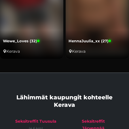
Wewe_Loves (32)
HennaJuulia_xx (27)
Kerava
Kerava
Lähimmät kaupungit kohteelle
Kerava
Seksitreffit Tuusula
Seksitreffit
Järvenpää
(4.6 km)