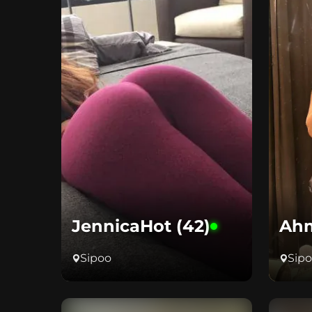
JennicaHot (42)
Ahm
Sipoo
Sip