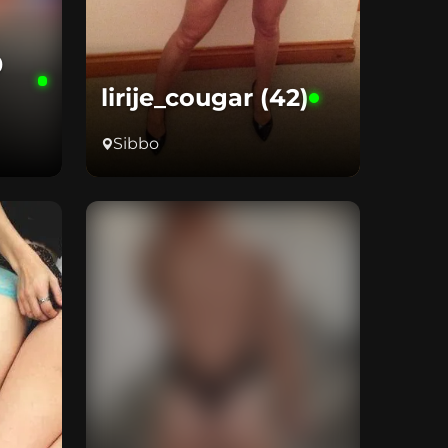
0
lirije_cougar (42)
Sibbo