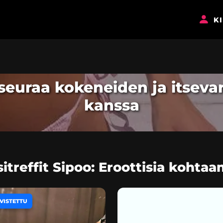
K
siseuraa kokeneiden ja itsev
kanssa
itreffit Sipoo: Eroottisia kohtaa
VISTETTU