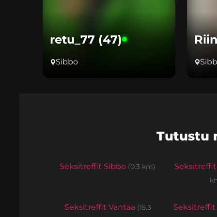
retu_77 (47)
Rii
Sibbo
Sib
Tutustu 
Seksitreffit Sibbo
Seksitreffi
(0.3 km)
k
Seksitreffit Vantaa
Seksitreffi
(15.3