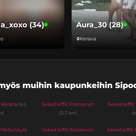
na_xoxo (34)
Aura_30 (28)
bo
Kerava
myös muihin kaupunkeihin Sipoo
t Kerava
Seksitreffit Pornainen
Seksitreffi
(9.6
m)
(12.7 km)
k
t Mellunkylä
Seksitreffit Kellokoski
Seksitreffit