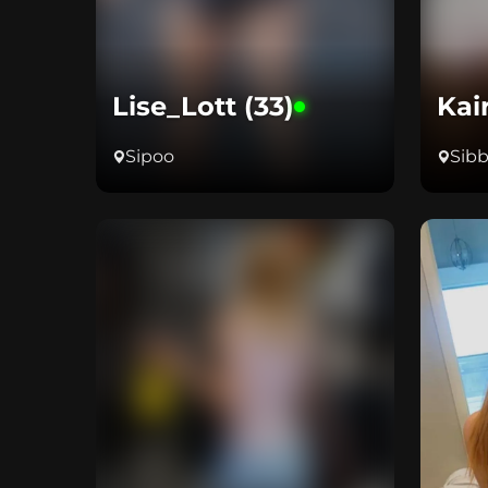
Lise_Lott (33)
Kair
Sipoo
Sib