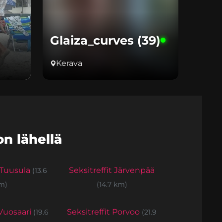
Glaiza_curves (39)
Kerava
n lähellä
t Tuusula
Seksitreffit Järvenpää
(13.6
m)
(14.7 km)
 Vuosaari
Seksitreffit Porvoo
(19.6
(21.9