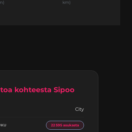
m)
km)
etoa kohteesta Sipoo
City
I
UKU
22 595 asukasta