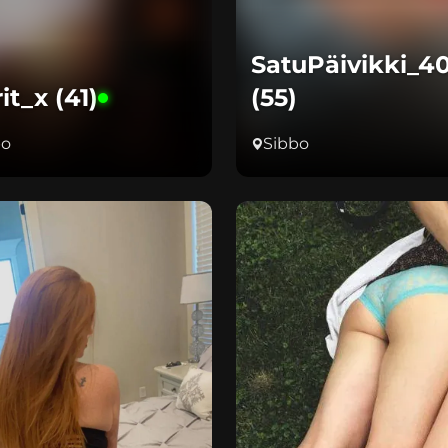
SatuPäivikki_4
it_x (41)
(55)
bo
Sibbo