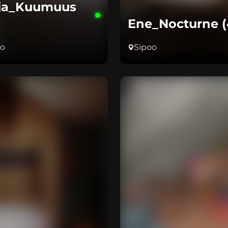
ja_Kuumuus
Ene_Nocturne (
oo
Sipoo