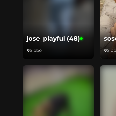
jose_playful (48)
sos
Sibbo
Sib