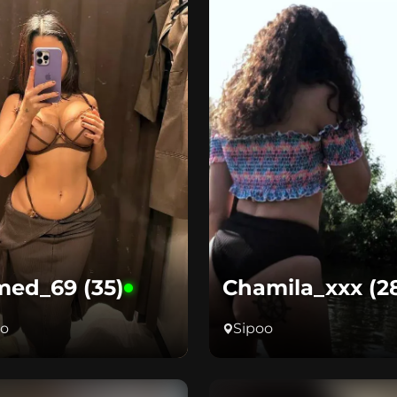
ed_69 (35)
Chamila_xxx (2
oo
Sipoo