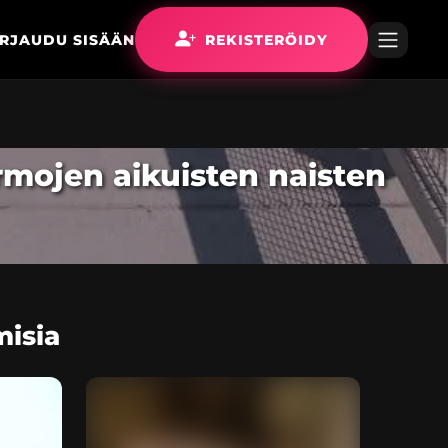
IRJAUDU SISÄÄN
REKISTERÖIDY
armojen aikuisten naisten
misia