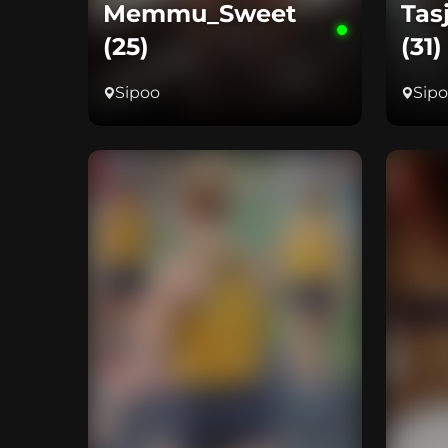
Memmu_Sweet
Tas
(25)
(31)
Sipoo
Sip