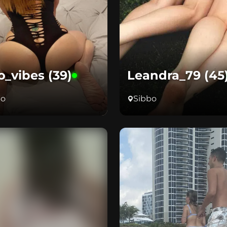
o_vibes (39)
Leandra_79 (45
bo
Sibbo