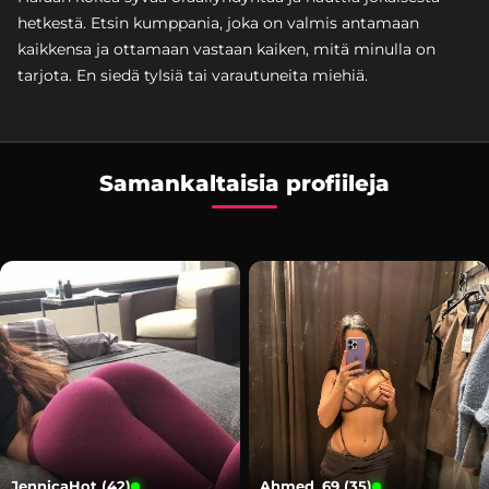
hetkestä. Etsin kumppania, joka on valmis antamaan
kaikkensa ja ottamaan vastaan kaiken, mitä minulla on
tarjota. En siedä tylsiä tai varautuneita miehiä.
Samankaltaisia profiileja
JennicaHot (42)
Ahmed_69 (35)