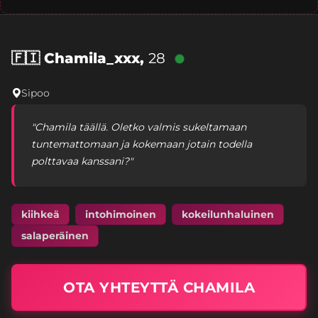
🇫🇮
Chamila_xxx,
28
Sipoo
"Chamila täällä. Oletko valmis sukeltamaan
tuntemattomaan ja kokemaan jotain todella
polttavaa kanssani?"
kiihkeä
intohimoinen
kokeilunhaluinen
salaperäinen
OTA YHTEYTTÄ CHAMILA