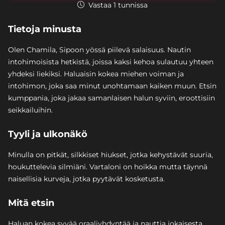
Vastaa 1 tunnissa
Tietoja minusta
Olen Chamila, Sipoon yössä piilevä salaisuus. Nautin
intohimoisista hetkistä, joissa kaksi kehoa sulautuu yhteen
yhdeksi liekiksi. Haluaisin kokea miehen voiman ja
intohimon, joka saa minut unohtamaan kaiken muun. Etsin
kumppania, joka jakaa samanlaisen halun syviin, eroottisiin
seikkailuihin.
Tyyli ja ulkonäkö
Minulla on pitkät, silkkiset hiukset, jotka kehystävät suuria,
houkuttelevia silmiäni. Vartaloni on hoikka mutta täynnä
naisellisia kurveja, jotka pyytävät kosketusta.
Mitä etsin
Haluan kokea syvää oraaliyhdyntää ja nauttia jokaisesta