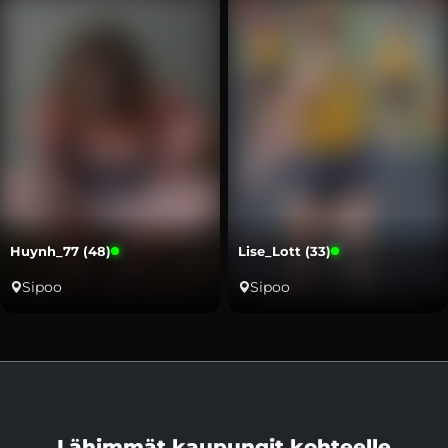
Huynh_77 (48)
Lise_Lott (33)
Sipoo
Sipoo
Lähimmät kaupungit kohteelle