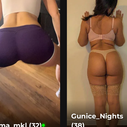
Gunice_Nights
ma_mkl (32)
(38)