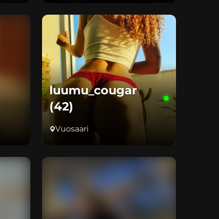
luumu_cougar
(42)
Vuosaari