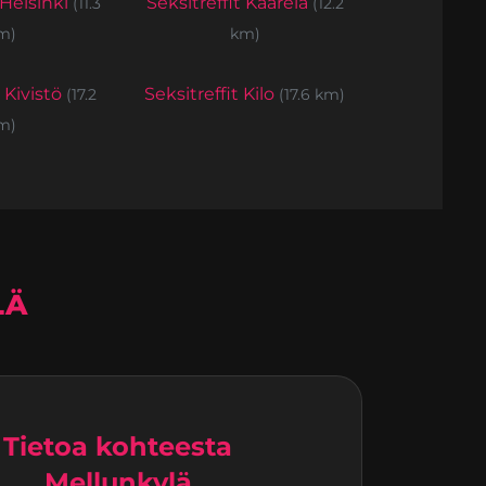
 Helsinki
Seksitreffit Kaarela
(11.3
(12.2
m)
km)
t Kivistö
Seksitreffit Kilo
(17.2
(17.6 km)
m)
LÄ
Tietoa kohteesta
Mellunkylä