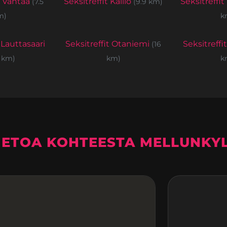
t Vantaa
Seksitreffit Kallio
Seksitreffit
(7.5
(9.9 km)
m)
k
 Lauttasaari
Seksitreffit Otaniemi
Seksitreffi
(16
2 km)
km)
k
IETOA KOHTEESTA MELLUNKY