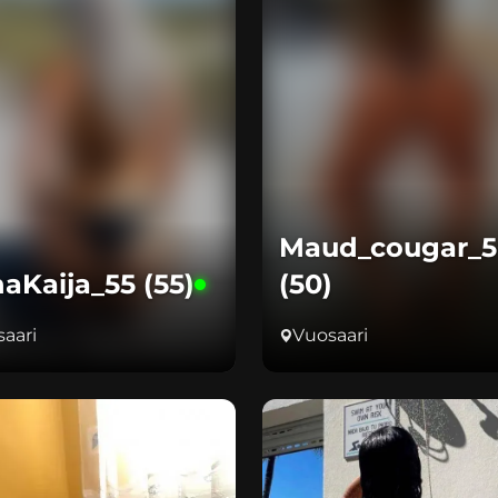
Maud_cougar_5
aKaija_55 (55)
(50)
aari
Vuosaari