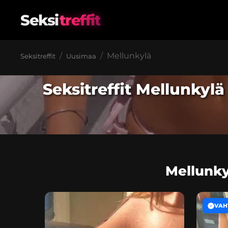
Seksi
treffit
Mellunkylä
Seksitreffit
Uusimaa
Seksitreffit Mellunkyl
Mellunky
VAH