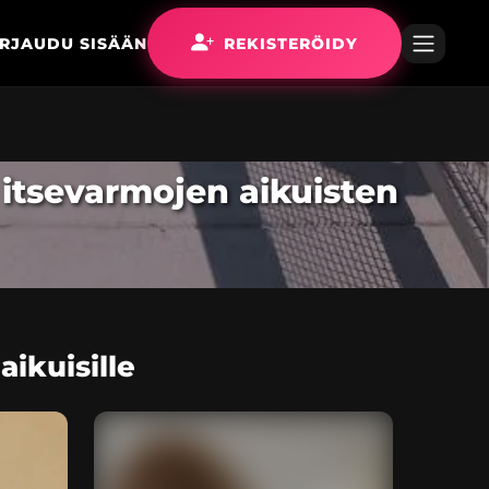
IRJAUDU SISÄÄN
REKISTERÖIDY
 itsevarmojen aikuisten
ikuisille