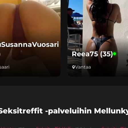
SusannaVuosari
)
Reea75 (35)
aari
Vantaa
ksitreffit -palveluihin Mellunky