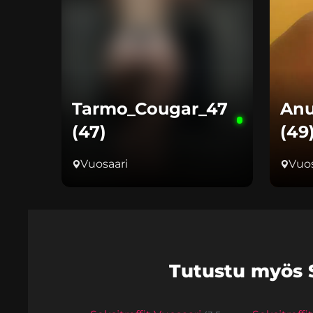
Tarmo_Cougar_47
Anu
(47)
(49
Vuosaari
Vuos
Tutustu myös Se