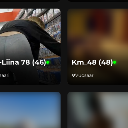
-Liina 78 (46)
Km_48 (48)
aari
Vuosaari