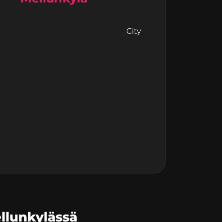
City
I
llunkylässä