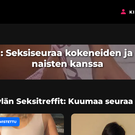
K
ä : Seksiseuraa kokeneiden ja
naisten kanssa
län Seksitreffit: Kuumaa seuraa a
VISTETTU