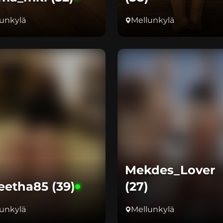
unkylä
Mellunkylä
Mekdes_Lover
eetha85 (39)
(27)
unkylä
Mellunkylä