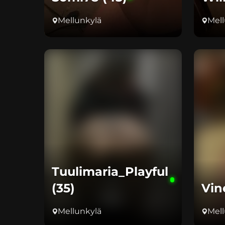
Mellunkylä
Mell
Tuulimaria_Playful
(35)
Vin
Mellunkylä
Mell