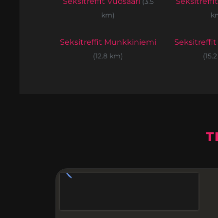
Seksitreffit Vuosaari
Seksitreffi
(3.5
km)
k
Seksitreffit Munkkiniemi
Seksitreffit
(12.8 km)
(15.
T