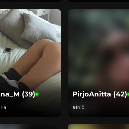
ina_M (39)
PirjoAnitta (42)
rla
Iniö