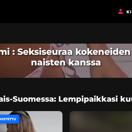
K
omi : Seksiseuraa kokeneiden
naisten kanssa
nais-Suomessa: Lempipaikkasi ku
VISTETTU