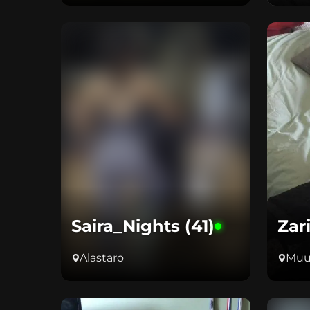
Saira_Nights (41)
Zar
Alastaro
Muu