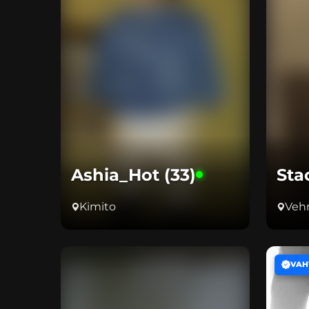
Ashia_Hot (33)
Sta
Kimito
Veh
VAH