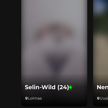
Selin-Wild (24)
Nen
Loimaa
Uus