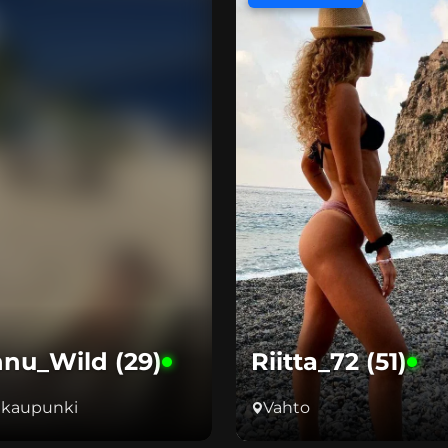
nu_Wild (29)
Riitta_72 (51)
ikaupunki
Vahto