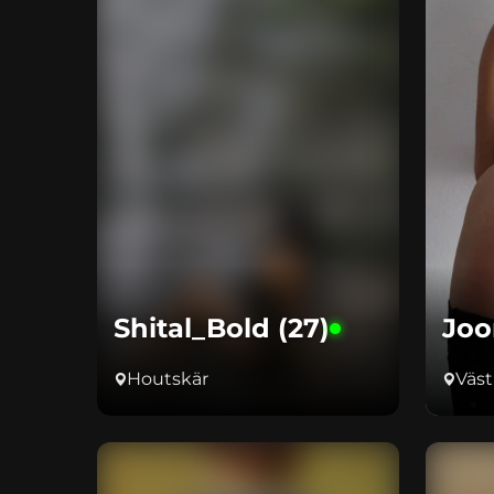
Shital_Bold (27)
Joo
Houtskär
Väst