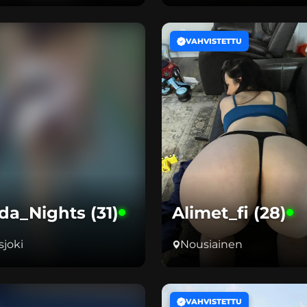
VAHVISTETTU
da_Nights (31)
Alimet_fi (28)
joki
Nousiainen
VAHVISTETTU