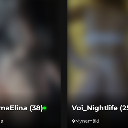
aElina (38)
Voi_Nightlife (2
la
Mynämäki