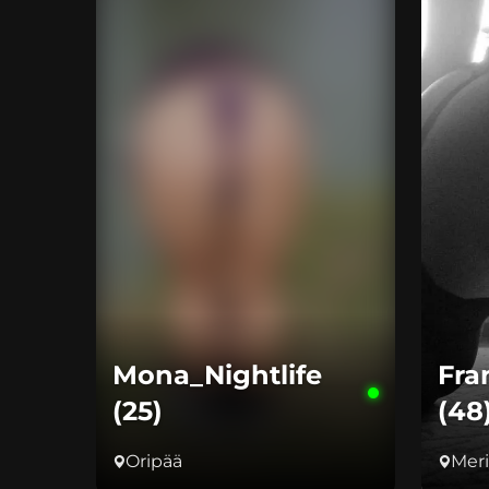
Mona_Nightlife
Fra
(25)
(48
Oripää
Mer