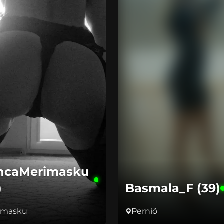
ncaMerimasku
)
Basmala_F (39)
imasku
Perniö