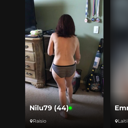
Nilu79 (44)
Emm
Raisio
Laiti