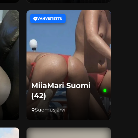
VAHVISTETTU
MiiaMari Suomi
(42)
Suomusjärvi