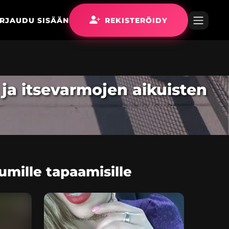
IRJAUDU SISÄÄN
REKISTERÖIDY
 ja itsevarmojen aikuisten
umille tapaamisille