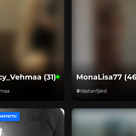
cy_Vehmaa (31)
MonaLisa77 (46
maa
Västanfjärd
VISTETTU