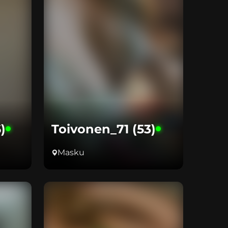
)
Toivonen_71 (53)
Masku