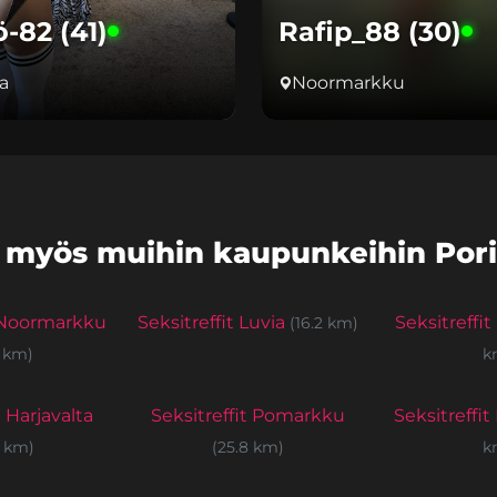
-82 (41)
Rafip_88 (30)
la
Noormarkku
 myös muihin kaupunkeihin Porin
t Noormarkku
Seksitreffit Luvia
Seksitreffi
(16.2 km)
7 km)
k
t Harjavalta
Seksitreffit Pomarkku
Seksitreffit
7 km)
(25.8 km)
k