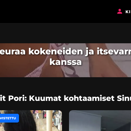
K
siseuraa kokeneiden ja itseva
kanssa
fit Pori: Kuumat kohtaamiset Si
VISTETTU