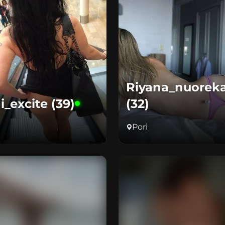
Riyana_nuorek
i_excite (39)
(32)
Pori