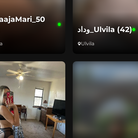
aajaMari_50
)
وداد_Ulvila (42)
la
Ulvila