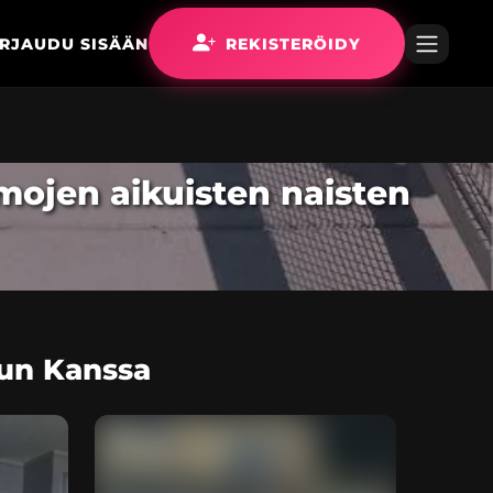
IRJAUDU SISÄÄN
REKISTERÖIDY
rmojen aikuisten naisten
nun Kanssa