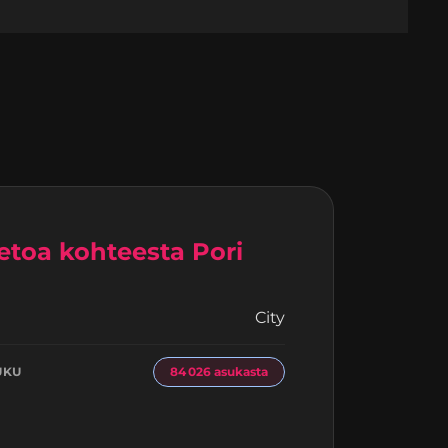
etoa kohteesta Pori
City
I
UKU
84 026 asukasta