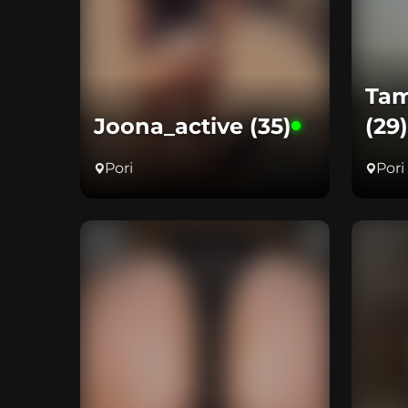
Tam
Joona_active (35)
(29)
Pori
Pori