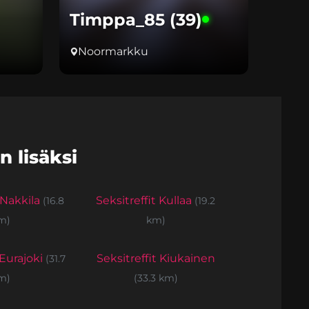
Timppa_85 (39)
Noormarkku
 lisäksi
t Nakkila
Seksitreffit Kullaa
(16.8
(19.2
m)
km)
 Eurajoki
Seksitreffit Kiukainen
(31.7
m)
(33.3 km)