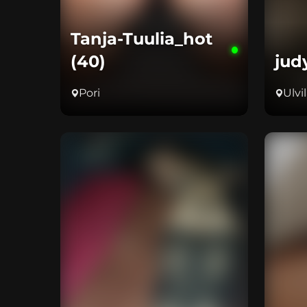
Tanja-Tuulia_hot
(40)
jud
Pori
Ulvi