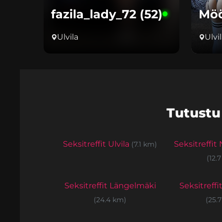
fazila_lady_72 (52)
Möö
Ulvila
Ulvi
Tutustu
Seksitreffit Ulvila
Seksitreffi
(7.1 km)
(12.
Seksitreffit Längelmäki
Seksitreffi
(24.4 km)
(25.