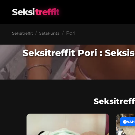
Seksi
treffit
Pori
Seksitreffit
Satakunta
Seksitreffit Pori : Sek
Seksitref
VAH