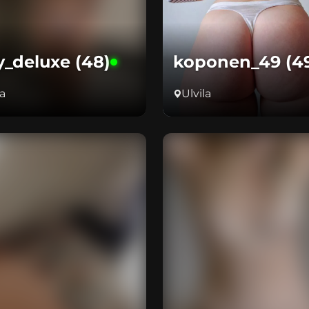
y_deluxe (48)
koponen_49 (4
la
Ulvila