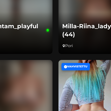
tam_playful
Milla-Riina_lady
(44)
Pori
VAHVISTETTU