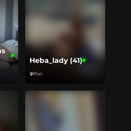
as
Heba_lady (41)
Pori