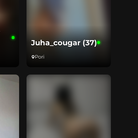
Juha_cougar (37)
Pori