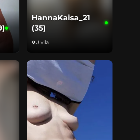
HannaKaisa_21
9)
(35)
Ulvila