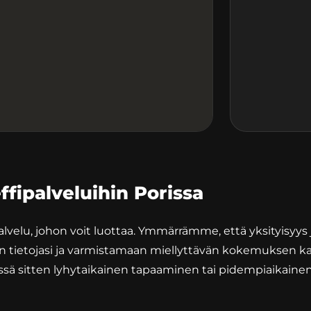
fipalveluihin Porissa
palvelu, johon voit luottaa. Ymmärrämme, että yksityisyys j
 tietojasi ja varmistamaan miellyttävän kokemuksen kai
essä sitten lyhytaikainen tapaaminen tai pidempiaikaine