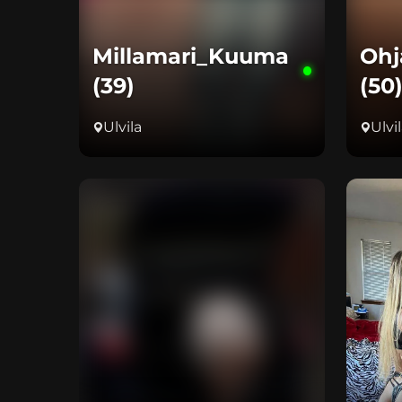
Millamari_Kuuma
Ohj
(39)
(50
Ulvila
Ulvi