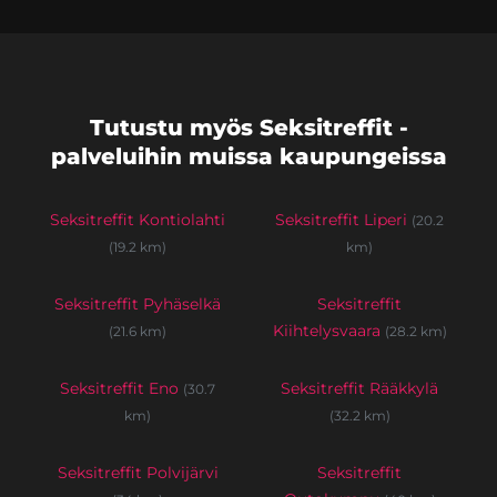
Tutustu myös Seksitreffit -
palveluihin muissa kaupungeissa
Seksitreffit Kontiolahti
Seksitreffit Liperi
(20.2
(19.2 km)
km)
Seksitreffit Pyhäselkä
Seksitreffit
Kiihtelysvaara
(21.6 km)
(28.2 km)
Seksitreffit Eno
Seksitreffit Rääkkylä
(30.7
km)
(32.2 km)
Seksitreffit Polvijärvi
Seksitreffit