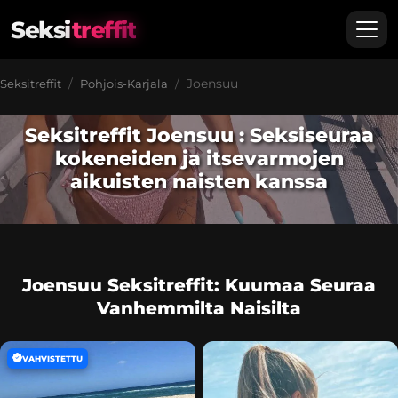
Seksi
treffit
Joensuu
Seksitreffit
Pohjois-Karjala
Seksitreffit Joensuu : Seksiseuraa
kokeneiden ja itsevarmojen
aikuisten naisten kanssa
Joensuu Seksitreffit: Kuumaa Seuraa
Vanhemmilta Naisilta
VAHVISTETTU