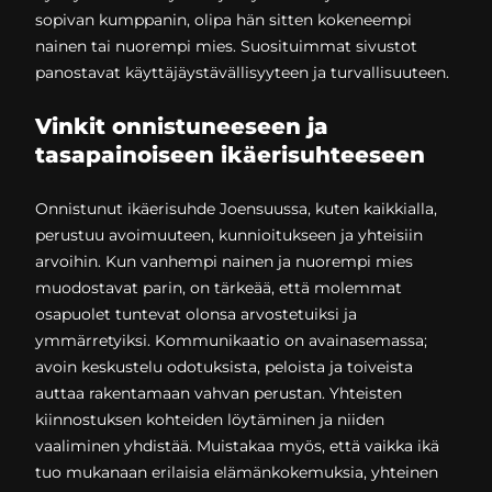
sopivan kumppanin, olipa hän sitten kokeneempi
nainen tai nuorempi mies. Suosituimmat sivustot
panostavat käyttäjäystävällisyyteen ja turvallisuuteen.
Vinkit onnistuneeseen ja
tasapainoiseen ikäerisuhteeseen
Onnistunut ikäerisuhde Joensuussa, kuten kaikkialla,
perustuu avoimuuteen, kunnioitukseen ja yhteisiin
arvoihin. Kun vanhempi nainen ja nuorempi mies
muodostavat parin, on tärkeää, että molemmat
osapuolet tuntevat olonsa arvostetuiksi ja
ymmärretyiksi. Kommunikaatio on avainasemassa;
avoin keskustelu odotuksista, peloista ja toiveista
auttaa rakentamaan vahvan perustan. Yhteisten
kiinnostuksen kohteiden löytäminen ja niiden
vaaliminen yhdistää. Muistakaa myös, että vaikka ikä
tuo mukanaan erilaisia elämänkokemuksia, yhteinen