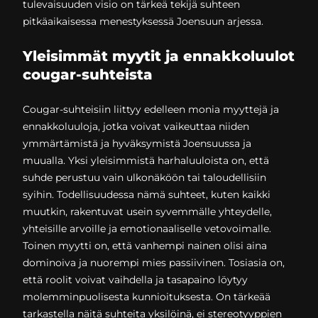
tulevaisuuden visio on tärkeä tekijä suhteen
pitkäaikaisessa menestyksessä Joensuun arjessa.
Yleisimmät myytit ja ennakkoluulot
cougar-suhteista
Cougar-suhteisiin liittyy edelleen monia myyttejä ja
ennakkoluuloja, jotka voivat vaikeuttaa niiden
ymmärtämistä ja hyväksymistä Joensuussa ja
muualla. Yksi yleisimmistä harhaluuloista on, että
suhde perustuu vain ulkonäköön tai taloudellisiin
syihin. Todellisuudessa nämä suhteet, kuten kaikki
muutkin, rakentuvat usein syvemmälle yhteydelle,
yhteisille arvoille ja emotionaaliselle vetovoimalle.
Toinen myytti on, että vanhempi nainen olisi aina
dominoiva ja nuorempi mies passiivinen. Tosiasia on,
että roolit voivat vaihdella ja tasapaino löytyy
molemminpuolisesta kunnioituksesta. On tärkeää
tarkastella näitä suhteita yksilöinä, ei stereotyyppien