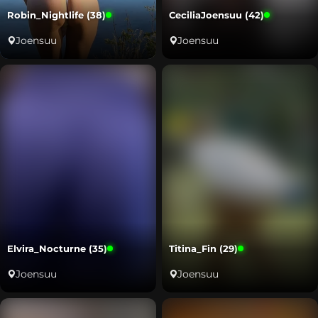
Robin_Nightlife (38)
CeciliaJoensuu (42)
Joensuu
Joensuu
Elvira_Nocturne (35)
Titina_Fin (29)
Joensuu
Joensuu