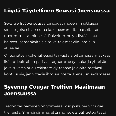
Löydä Täydellinen Seurasi Joensuussa
Seksitreffit Joensuussa tarjoavat modernin ratkaisun
sinulle, joka etsit seuraa kokeneemmalta naiselta tai
nuoremmalta mieheltä. Palvelumme yhdistää sinut
helposti samankaltaisia toiveita omaaviin ihmisiin
alueellasi.
Olitpa sitten kokenut etsijä tai vasta aloittamassa matkaasi
ikäerodepittailun parissa, tarjoamme työkalut ja yhteisön,
joka tukee sinua. Rekisteröidy tänään ja aloita matkasi
kohti uusia, jännittäviä ihmissuhteita Joensuun sydämessä.
Syvenny Cougar Treffien Maailmaan
Joensuussa
Tiedon tarjoaminen on ytimessä, kun puhutaan cougar
treffeistä. Ymmärrämme, että monet etsivät tietoa tästä