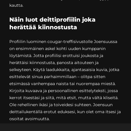
kautta.
Näin luot deittiprofiilin joka
herättää kiinnostusta
Profiilin luominen cougar-treffisivustolle Joensuussa
on ensimmäinen askel kohti uuden kumppanin
löytämistä. Jotta profiilisi erottuisi joukosta ja
herättäisi kiinnostusta, panosta aitouteen ja
selkeyteen. Käytä laadukkaita, ajantasaisia kuvia, jotka
esittelevät sinua parhaimmillaan – olitpa sitten
etsimässä vanhempaa naista tai nuorempaa miestä.
Kirjoita kuvaava ja persoonallinen esittelyteksti, jossa
kerrot itsestäsi ja siitä, mitä etsit, mutta vältä kliseitä.
Ole rehellinen ikäsi ja toiveidesi suhteen. Joensuun
deittailukentällä erotut eduksesi, kun olet oma itsesi ja
osoitat avoimuutta.