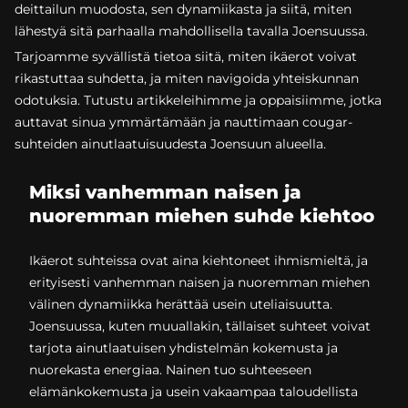
deittailun muodosta, sen dynamiikasta ja siitä, miten
lähestyä sitä parhaalla mahdollisella tavalla Joensuussa.
Tarjoamme syvällistä tietoa siitä, miten ikäerot voivat
rikastuttaa suhdetta, ja miten navigoida yhteiskunnan
odotuksia. Tutustu artikkeleihimme ja oppaisiimme, jotka
auttavat sinua ymmärtämään ja nauttimaan cougar-
suhteiden ainutlaatuisuudesta Joensuun alueella.
Miksi vanhemman naisen ja
nuoremman miehen suhde kiehtoo
Ikäerot suhteissa ovat aina kiehtoneet ihmismieltä, ja
erityisesti vanhemman naisen ja nuoremman miehen
välinen dynamiikka herättää usein uteliaisuutta.
Joensuussa, kuten muuallakin, tällaiset suhteet voivat
tarjota ainutlaatuisen yhdistelmän kokemusta ja
nuorekasta energiaa. Nainen tuo suhteeseen
elämänkokemusta ja usein vakaampaa taloudellista