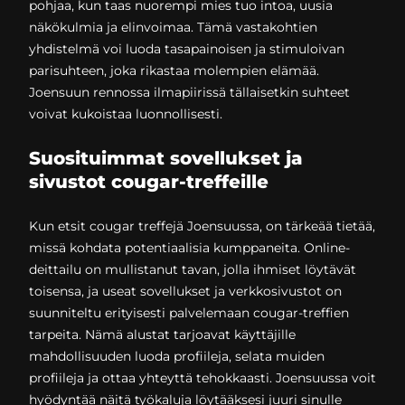
pohjaa, kun taas nuorempi mies tuo intoa, uusia
näkökulmia ja elinvoimaa. Tämä vastakohtien
yhdistelmä voi luoda tasapainoisen ja stimuloivan
parisuhteen, joka rikastaa molempien elämää.
Joensuun rennossa ilmapiirissä tällaisetkin suhteet
voivat kukoistaa luonnollisesti.
Suosituimmat sovellukset ja
sivustot cougar-treffeille
Kun etsit cougar treffejä Joensuussa, on tärkeää tietää,
missä kohdata potentiaalisia kumppaneita. Online-
deittailu on mullistanut tavan, jolla ihmiset löytävät
toisensa, ja useat sovellukset ja verkkosivustot on
suunniteltu erityisesti palvelemaan cougar-treffien
tarpeita. Nämä alustat tarjoavat käyttäjille
mahdollisuuden luoda profiileja, selata muiden
profiileja ja ottaa yhteyttä tehokkaasti. Joensuussa voit
hyödyntää näitä työkaluja löytääksesi juuri sinulle