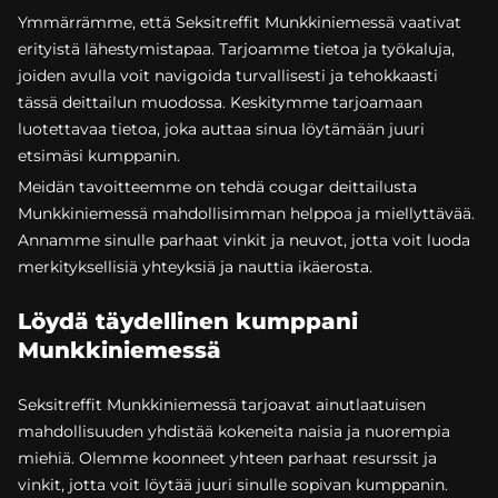
Ymmärrämme, että Seksitreffit Munkkiniemessä vaativat
erityistä lähestymistapaa. Tarjoamme tietoa ja työkaluja,
joiden avulla voit navigoida turvallisesti ja tehokkaasti
tässä deittailun muodossa. Keskitymme tarjoamaan
luotettavaa tietoa, joka auttaa sinua löytämään juuri
etsimäsi kumppanin.
Meidän tavoitteemme on tehdä cougar deittailusta
Munkkiniemessä mahdollisimman helppoa ja miellyttävää.
Annamme sinulle parhaat vinkit ja neuvot, jotta voit luoda
merkityksellisiä yhteyksiä ja nauttia ikäerosta.
Löydä täydellinen kumppani
Munkkiniemessä
Seksitreffit Munkkiniemessä tarjoavat ainutlaatuisen
mahdollisuuden yhdistää kokeneita naisia ja nuorempia
miehiä. Olemme koonneet yhteen parhaat resurssit ja
vinkit, jotta voit löytää juuri sinulle sopivan kumppanin.