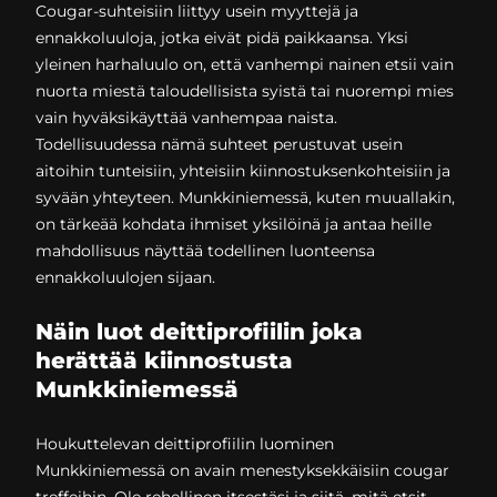
Cougar-suhteisiin liittyy usein myyttejä ja
ennakkoluuloja, jotka eivät pidä paikkaansa. Yksi
yleinen harhaluulo on, että vanhempi nainen etsii vain
nuorta miestä taloudellisista syistä tai nuorempi mies
vain hyväksikäyttää vanhempaa naista.
Todellisuudessa nämä suhteet perustuvat usein
aitoihin tunteisiin, yhteisiin kiinnostuksenkohteisiin ja
syvään yhteyteen. Munkkiniemessä, kuten muuallakin,
on tärkeää kohdata ihmiset yksilöinä ja antaa heille
mahdollisuus näyttää todellinen luonteensa
ennakkoluulojen sijaan.
Näin luot deittiprofiilin joka
herättää kiinnostusta
Munkkiniemessä
Houkuttelevan deittiprofiilin luominen
Munkkiniemessä on avain menestyksekkäisiin cougar