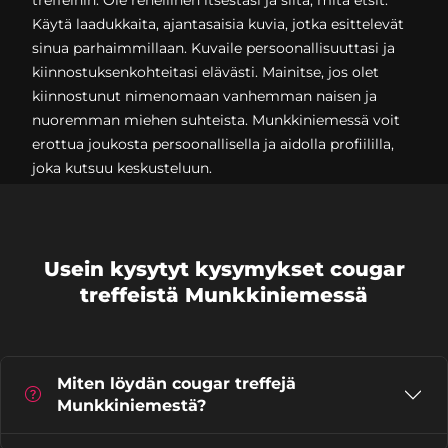
treffeihin. Ole rehellinen itsestäsi ja siitä, mitä etsit.
Käytä laadukkaita, ajantasaisia kuvia, jotka esittelevät
sinua parhaimmillaan. Kuvaile persoonallisuuttasi ja
kiinnostuksenkohteitasi elävästi. Mainitse, jos olet
kiinnostunut nimenomaan vanhemman naisen ja
nuoremman miehen suhteista. Munkkiniemessä voit
erottua joukosta persoonallisella ja aidolla profiililla,
joka kutsuu keskusteluun.
Usein kysytyt kysymykset cougar
treffeistä Munkkiniemessä
Miten löydän cougar treffejä
Munkkiniemestä?