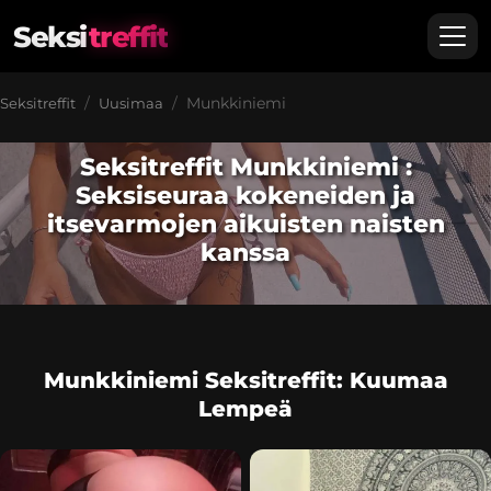
Seksi
treffit
Munkkiniemi
Seksitreffit
Uusimaa
Seksitreffit Munkkiniemi :
Seksiseuraa kokeneiden ja
itsevarmojen aikuisten naisten
kanssa
Munkkiniemi Seksitreffit: Kuumaa
Lempeä