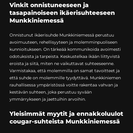
Vinkit onnistuneeseen ja
tasapainoiseen ikäerisuhteeseen
Munkkiniemessä
Onnistunut ikäerisuhde Munkkiniemessä perustuu
avoimuuteen, rehellisyyteen ja molemminpuoliseen
kunnioitukseen. On tärkeää kommunikoida avoimesti
odotuksista ja tarpeista. Keskustelkaa ikään liittyvistä
eroista ja siitä, miten ne vaikuttavat suhteeseenne.
Varmistakaa, että molemmilla on samat tavoitteet ja
että suhde on molemmille tyydyttävä. Munkkiniemen
rauhallisessa ympäristössä voitte rakentaa vahvan ja
kestävän suhteen, joka perustuu syvään
ymmärrykseen ja jaettuihin arvoihin.
Yleisimmät myytit ja ennakkoluulot
cougar-suhteista Munkkiniemessä