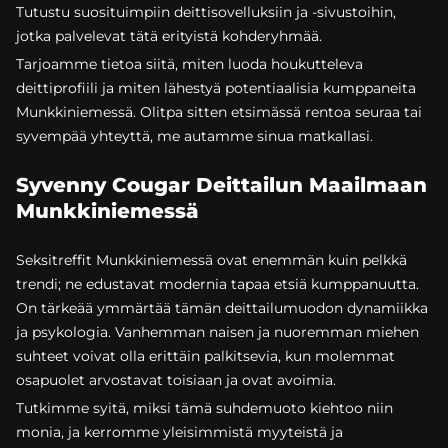
Tutustu suosituimpiin deittisovelluksiin ja -sivustoihin,
jotka palvelevat tätä erityistä kohderyhmää.
Tarjoamme tietoa siitä, miten luoda houkutteleva
deittiprofiili ja miten lähestyä potentiaalisia kumppaneita
Munkkiniemessä. Olitpa sitten etsimässä rentoa seuraa tai
syvempää yhteyttä, me autamme sinua matkallasi.
Syvenny Cougar Deittailun Maailmaan
Munkkiniemessä
Seksitreffit Munkkiniemessä ovat enemmän kuin pelkkä
trendi; ne edustavat modernia tapaa etsiä kumppanuutta.
On tärkeää ymmärtää tämän deittailumuodon dynamiikka
ja psykologia. Vanhemman naisen ja nuoremman miehen
suhteet voivat olla erittäin palkitsevia, kun molemmat
osapuolet arvostavat toisiaan ja ovat avoimia.
Tutkimme syitä, miksi tämä suhdemuoto kiehtoo niin
monia, ja kerromme yleisimmistä myyteistä ja