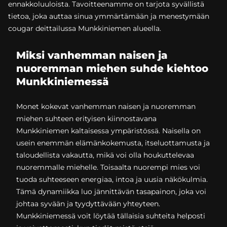
ennakkoluuloista. Tavoitteenamme on tarjota syvällistä
tietoa, joka auttaa sinua ymmärtämään ja menestymään
cougar deittailussa Munkkiniemen alueella.
Miksi vanhemman naisen ja
nuoremman miehen suhde kiehtoo
Munkkiniemessä
Monet kokevat vanhemman naisen ja nuoremman
miehen suhteen erityisen kiinnostavana
Munkkiniemen kaltaisessa ympäristössä. Naisella on
usein enemmän elämänkokemusta, itseluottamusta ja
taloudellista vakautta, mikä voi olla houkuttelevaa
nuoremmalle miehelle. Toisaalta nuorempi mies voi
tuoda suhteeseen energiaa, intoa ja uusia näkökulmia.
Tämä dynamiikka luo jännittävän tasapainon, joka voi
johtaa syvään ja tyydyttävään yhteyteen.
Munkkiniemessä voit löytää tällaisia suhteita helposti