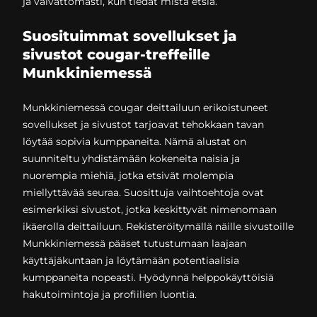
ja vaivattomasti, kun tiedät mistä etsiä.
Suosituimmat sovellukset ja
sivustot cougar-treffeille
Munkkiniemessä
Munkkiniemessä cougar deittailuun erikoistuneet
sovellukset ja sivustot tarjoavat tehokkaan tavan
löytää sopivia kumppaneita. Nämä alustat on
suunniteltu yhdistämään kokeneita naisia ja
nuorempia miehiä, jotka etsivät molempia
miellyttävää seuraa. Suosittuja vaihtoehtoja ovat
esimerkiksi sivustot, jotka keskittyvät nimenomaan
ikäerolla deittailuun. Rekisteröitymällä näille sivustoille
Munkkiniemessä pääset tutustumaan laajaan
käyttäjäkuntaan ja löytämään potentiaalisia
kumppaneita nopeasti. Hyödynnä helppokäyttöisiä
hakutoimintoja ja profiilien luontia.