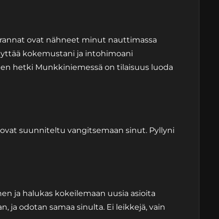
n rannat ovat nähneet minut nauttimassa
käyttää kokemustani ja intohimoani
n hetki Munkkiniemessä on tilaisuus luoda
 ovat suunniteltu vangitsemaan sinut. Pyllyni
nen ja halukas kokeilemaan uusia asioita
n, ja odotan samaa sinulta. Ei leikkejä, vain