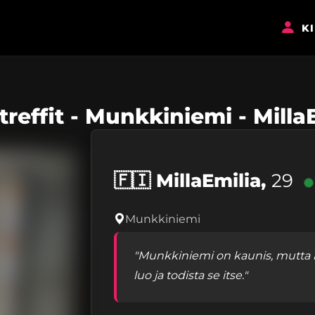
K
treffit - Munkkiniemi - Milla
🇫🇮
MillaEmilia,
29
Munkkiniemi
"Munkkiniemi on kaunis, mutta m
luo ja todista se itse."