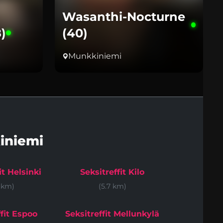
Wasanthi-Nocturne
)
(40)
Munkkiniemi
iniemi
it Helsinki
Seksitreffit Kilo
5 km)
(5.7 km)
ffit Espoo
Seksitreffit Mellunkylä