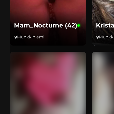
Mam_Nocturne (42)
Krist
Munkkiniemi
Munkki