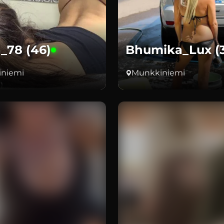
a_78 (46)
Bhumika_Lux (
niemi
Munkkiniemi