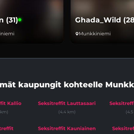
n (31)
Ghada_Wild (28
niemi
Munkkiniemi
mät kaupungit kohteelle Munkk
fit Kallio
Seksitreffit Lauttasaari
Seksitreff
 km)
(4.4 km)
(4.
reffit
Seksitreffit Kauniainen
Seksitre