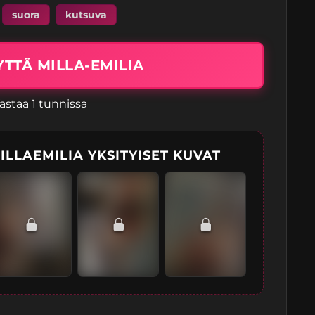
suora
kutsuva
TTÄ MILLA-EMILIA
astaa 1 tunnissa
LLAEMILIA YKSITYISET KUVAT