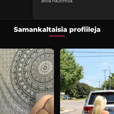
aitoa nautintoa.
Samankaltaisia profiileja