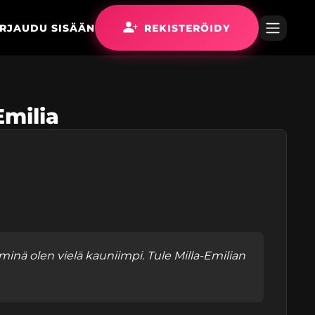
IRJAUDU SISÄÄN
REKISTERÖIDY
Emilia
inä olen vielä kauniimpi. Tule Milla-Emilian