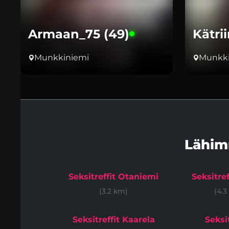
Armaan_75 (49)
Kätrii
Munkkiniemi
Munkki
Lähim
Seksitreffit Otaniemi
Seksitref
(3.2 km)
(4.3
Seksitreffit Kaarela
Seksit