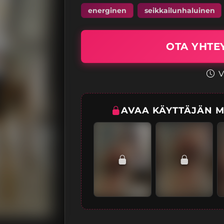
energinen
seikkailunhaluinen
OTA YHTEY
V
AVAA KÄYTTÄJÄN MI