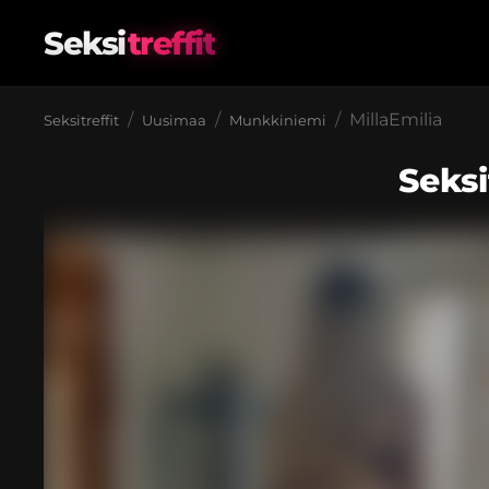
Seksi
treffit
MillaEmilia
Seksitreffit
Uusimaa
Munkkiniemi
Seksi