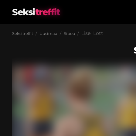
Seksi
treffit
Lise_Lott
Seksitreffit
Uusimaa
Sipoo