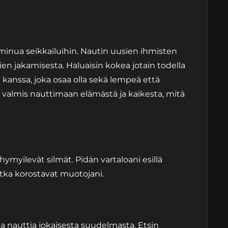
 minua seikkailuihin. Nautin uusien ihmisten
en jakamisesta. Haluaisin kokea jotain todella
kanssa, joka osaa olla sekä lempeä että
 valmis nauttimaan elämästä ja kaikesta, mitä
 hymyilevät silmät. Pidän vartaloani esillä
 jotka korostavat muotojani.
a nauttia jokaisesta suudelmasta. Etsin