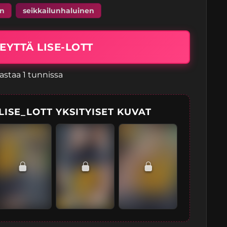
en
seikkailunhaluinen
EYTTÄ LISE-LOTT
astaa 1 tunnissa
ISE_LOTT YKSITYISET KUVAT