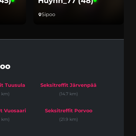
45)
Huynh_77 (48)
Sipoo
poo
fit Tuusula
Seksitreffit Järvenpää
6 km)
(14.7 km)
it Vuosaari
Seksitreffit Porvoo
6 km)
(21.9 km)