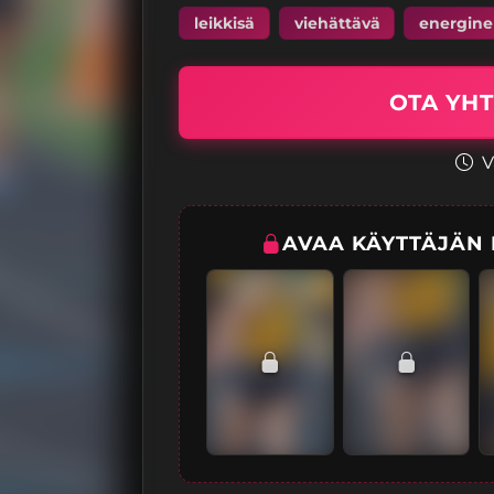
leikkisä
viehättävä
energin
OTA YHT
V
AVAA KÄYTTÄJÄN L