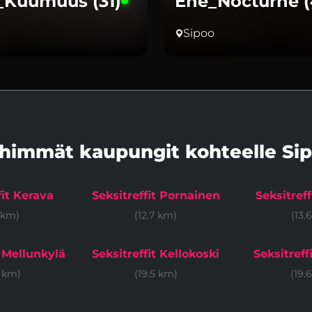
_Kuumuus (31)
Ene_Nocturne (
Sipoo
himmät kaupungit kohteelle Si
fit Kerava
Seksitreffit Pornainen
Seksitref
 km)
(12.7 km)
(13.
t Mellunkylä
Seksitreffit Kellokoski
Seksitreff
2 km)
(19.5 km)
(19.