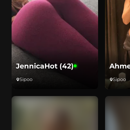
JennicaHot (42)
Ahme
Sipoo
Sipoo