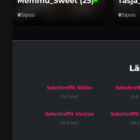
Memmu_Sweet (25)
Tasja
Sipoo
Sipoo
Lä
Seksitreffit Sibbo
Seksitref
(0.3 km)
(9.6
Seksitreffit Vantaa
Seksitreffi
(15.3 km)
(18.