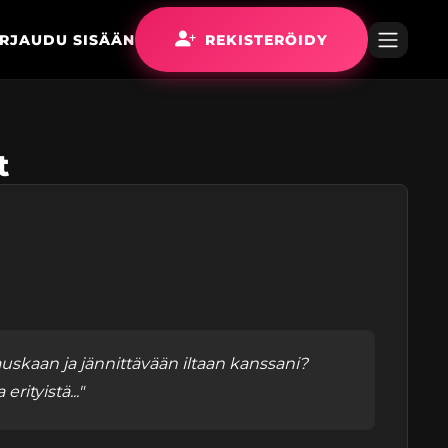
IRJAUDU SISÄÄN
REKISTERÖIDY
t
hauskaan ja jännittävään iltaan kanssani?
rityistä..."