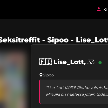
K
Seksitreffit - Sipoo - Lise_Lot
🇫🇮
Lise_Lott,
33
Sipoo
"Lise-Lott täällä! Oletko valmis 
Minulla on mielessä jotain todella e