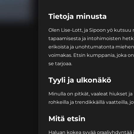
Tietoja minusta
Olen Lise-Lott, ja Sipoon yö kutsuu
tapaamisesta ja intohimoisten hetki
erikoista ja unohtumatonta miehen 
voimakas. Etsin kumppania, joka on
se tarjoaa.
Tyyli ja ulkonäkö
Minulla on pitkät, vaaleat hiukset ja
rohkeilla ja trendikkäillä vaatteilla,
Mitä etsin
Haluan kokea syvää oraaliyhdyntää j