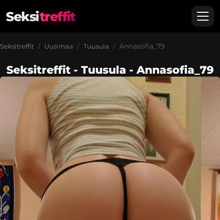
Seksi
treffit
Annasofia_79
Seksitreffit
Uusimaa
Tuusula
Seksitreffit - Tuusula - Annasofia_79