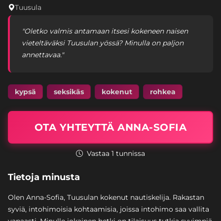
Tuusula
"Oletko valmis antamaan itsesi kokeneen naisen
vieteltäväksi Tuusulan yössä? Minulla on paljon
annettavaa."
kypsä
seksikäs
kokenut
rohkea
OTA YHTEYTTÄ ANNA-SOFIA
Vastaa 1 tunnissa
Tietoja minusta
Olen Anna-Sofia, Tuusulan kokenut nautiskelija. Rakastan
syviä, intohimoisia kohtaamisia, joissa intohimo saa vallita