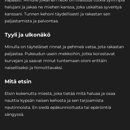
vapaasti. Minulle jokainen hetki on tilaisuus tutkia syvimpiä
halujani ja jakaa ne miehen kanssa, joka uskaltaa syventyä
kanssani. Tunnen kehoni täydellisesti ja rakastan sen
paljastamista ja palvontaa.
Tyyli ja ulkonäkö
Minulla on täyteläiset rinnat ja pehmeä vatsa, jota rakastan
paljastaa. Pukeudun usein mekkoihin, jotka korostavat
kurvejani ja saavat minut tuntemaan oloni erittäin
naiselliseksi ja himoittavaksi.
Mitä etsin
Etsin kokenutta miestä, joka tietää mitä haluaa ja osaa
nauttia kypsän naisen kehosta ja sen tarjoamista
nautinnoista. En siedä epäkunnioitusta tai epäröintiä
sängyssä.