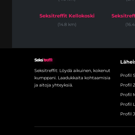
Seksitreffit Kellokoski
Seksitreff
(14.8 km)
(16.
Seksi
treffit
Läheis
Seksitreffit: Löydä aikuinen, kokenut
Profil
kumppani. Laadukkaita kohtaamisia
ja aitoja yhteyksiä.
Profil 
Profi
Profil
Profil 