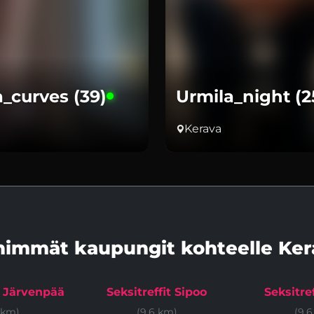
a_curves (39)
Urmila_night (2
Kerava
himmät kaupungit kohteelle Ker
t Järvenpää
Seksitreffit Sipoo
Seksitre
 km)
(9.6 km)
(9.