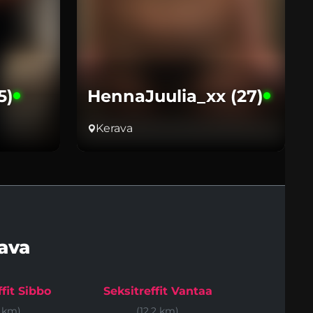
5)
HennaJuulia_xx (27)
Kerava
ava
ffit Sibbo
Seksitreffit Vantaa
6 km)
(12.2 km)