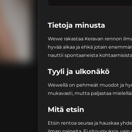
Tietoja minusta
Wewe rakastaa Keravan rennon ilmapi
hyvää aikaa ja ehkä jotain enemmänk
nauttii spontaaneista kohtaamisista.
Tyyli ja ulkonäkö
Wewellä on pehmeät muodot ja hym
mukavasti, mutta paljastaa mielellää
Mitä etsin
Etsin rentoa seuraa ja hauskaa yhd
ilman paineita. Ei sitoumuksia, vai