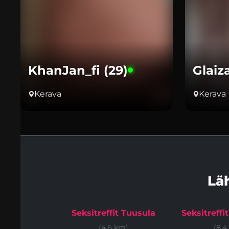
KhanJan_fi (29)
Glaiz
Kerava
Kerava
Lä
Seksitreffit Tuusula
Seksitreffi
(4.6 km)
(8.4