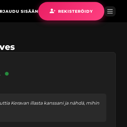
IRJAUDU SISÄÄN
REKISTERÖIDY
oves
2
uttia Keravan illasta kanssani ja nähdä, mihin