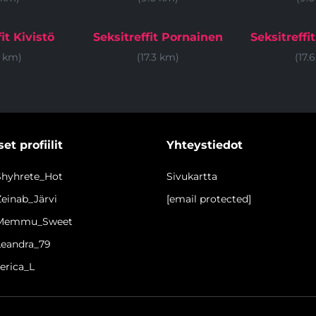
it Kivistö
Seksitreffit Pornainen
Seksitreffi
4 km)
(17.3 km)
(17.
et profiilit
Yhteystiedot
 Shyhrete_Hot
Sivukartta
Zeinab_Järvi
[email protected]
l Memmu_Sweet
 Leandra_79
Jerica_L