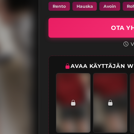
Rento
Hauska
Avoin
Ro
OTA Y
V
AVAA KÄYTTÄJÄN W