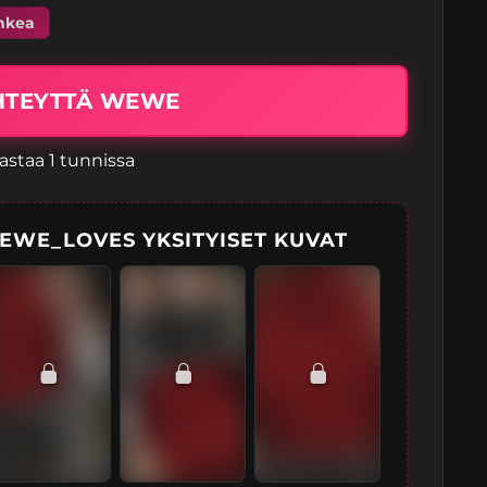
hkea
HTEYTTÄ WEWE
astaa 1 tunnissa
EWE_LOVES YKSITYISET KUVAT