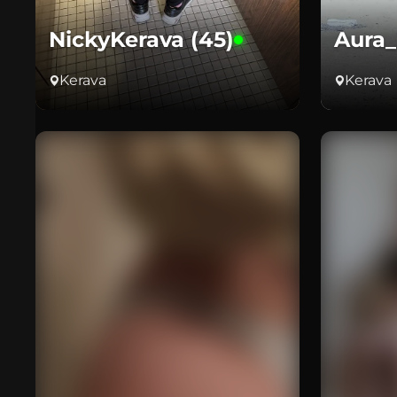
NickyKerava (45)
Aura_
Kerava
Kerava