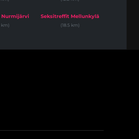
t Nurmijärvi
Seksitreffit Mellunkylä
6 km)
(18.5 km)