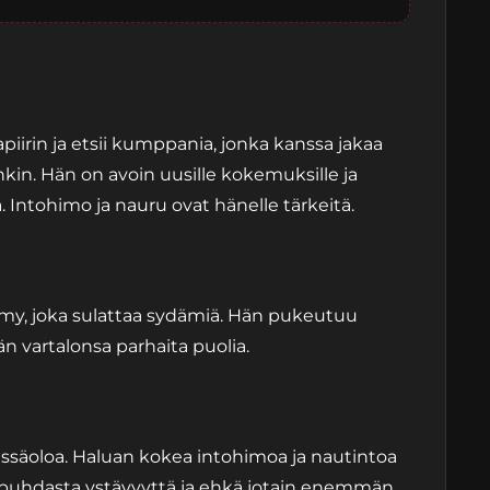
irin ja etsii kumppania, jonka kanssa jakaa
in. Hän on avoin uusille kokemuksille ja
 Intohimo ja nauru ovat hänelle tärkeitä.
y, joka sulattaa sydämiä. Hän pukeutuu
n vartalonsa parhaita puolia.
essäoloa. Haluan kokea intohimoa ja nautintoa
n puhdasta ystävyyttä ja ehkä jotain enemmän.