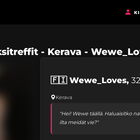
K
sitreffit - Kerava - Wewe_L
🇫🇮
Wewe_Loves,
3
Kerava
"Hei! Wewe täällä. Haluaisitko na
ilta meidät vie?"