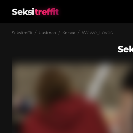
Seksi
treffit
Wewe_Loves
Seksitreffit
Uusimaa
Kerava
Sek