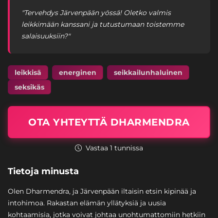
"Tervehdys Järvenpään yössä! Oletko valmis
leikkimään kanssani ja tutustumaan toistemme
salaisuuksiin?"
leikkisä
energinen
seikkailunhaluinen
seksikäs
OTA YHTEYTTÄ DHARMENDRA
Vastaa 1 tunnissa
Tietoja minusta
Olen Dharmendra, ja Järvenpään iltaisin etsin kipinää ja
intohimoa. Rakastan elämän yllätyksiä ja uusia
kohtaamisia, jotka voivat johtaa unohtumattomiin hetkiin