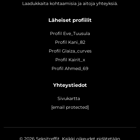
Laadukkaita kohtaamisia ja aitoja yhteyksiä.
Läheiset profiilit
Profil Eve_Tuusula
Profil Kani_82
Profil Glaiza_curves
Profil Kairit_x
Profil Ahmed_69
Yhteystiedot
Sivukartta
[email protected]
© 2026
Seksitreffit
. Kaikki oikeudet pidätetään.