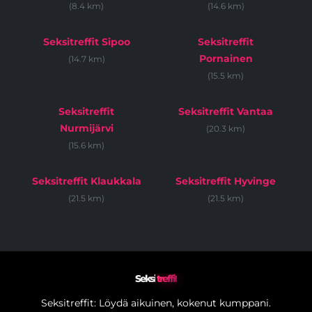
(8.4 km)
(14.6 km)
Seksitreffit Sipoo
Seksitreffit
Pornainen
(14.7 km)
(15.5 km)
Seksitreffit
Seksitreffit Vantaa
Nurmijärvi
(20.3 km)
(15.6 km)
Seksitreffit Klaukkala
Seksitreffit Hyvinge
(21.5 km)
(21.5 km)
Seksi
treffit
Seksitreffit: Löydä aikuinen, kokenut kumppani.