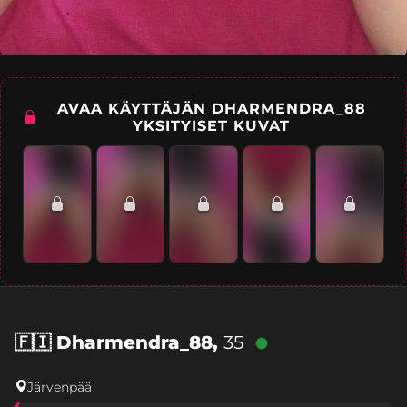
AVAA KÄYTTÄJÄN DHARMENDRA_88
YKSITYISET KUVAT
🇫🇮
Dharmendra_88,
35
Järvenpää