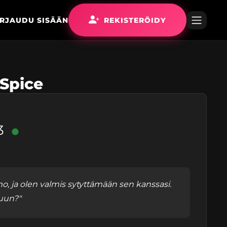
IRJAUDU SISÄÄN
REKISTERÖIDY
_Spice
3
o, ja olen valmis sytyttämään sen kanssasi.
uun?"