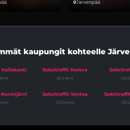
pää
Järvenpää
mmät kaupungit kohteelle Järv
t Kellokoski
Seksitreffit Kerava
Seksitre
 km)
(8.4 km)
(14.
t Nurmijärvi
Seksitreffit Vantaa
Seksitreff
6 km)
(20.3 km)
(21.