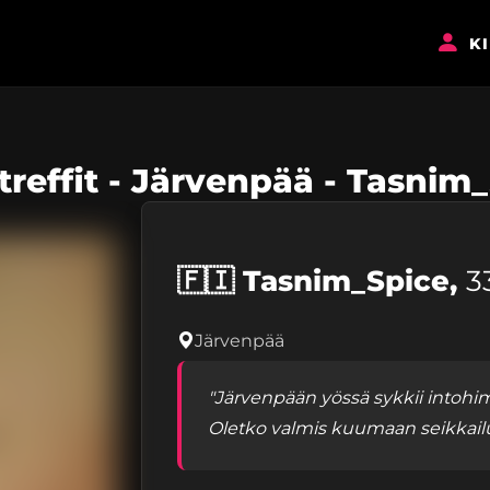
K
treffit - Järvenpää - Tasnim
🇫🇮
Tasnim_Spice,
3
Järvenpää
"Järvenpään yössä sykkii intohim
Oletko valmis kuumaan seikkail