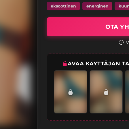
eksoottinen
energinen
kuu
OTA YH
V
AVAA KÄYTTÄJÄN TA