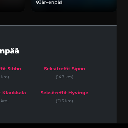
Järvenpää
enpää
ffit Sibbo
Seksitreffit Sipoo
6 km)
(14.7 km)
it Klaukkala
Seksitreffit Hyvinge
5 km)
(21.5 km)