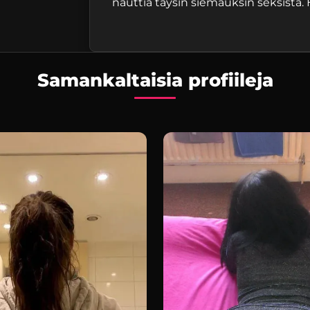
nauttia täysin siemauksin seksistä.
Samankaltaisia profiileja