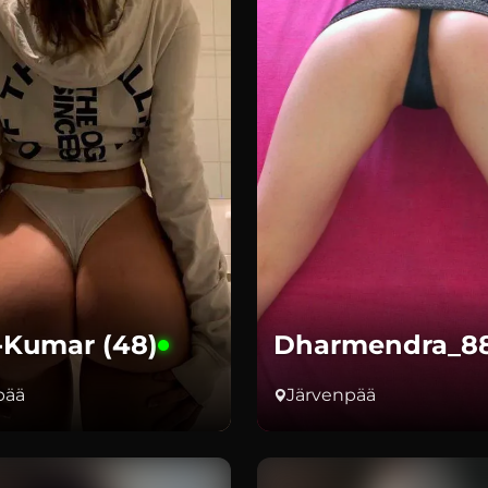
-Kumar (48)
Dharmendra_88
pää
Järvenpää