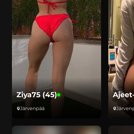
Ziya75 (45)
Ajeet
Järvenpää
Järven