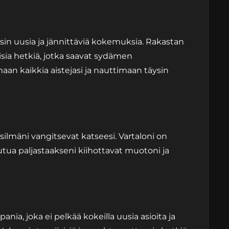
sin uusia ja jännittäviä kokemuksia. Rakastan
sia hetkiä, jotka saavat sydämen
an kaikkia aistejasi ja nauttimaan täysin
lmäni vangitsevat katseesi. Vartaloni on
utua paljastaakseni kiihottavat muotoni ja
nia, joka ei pelkää kokeilla uusia asioita ja