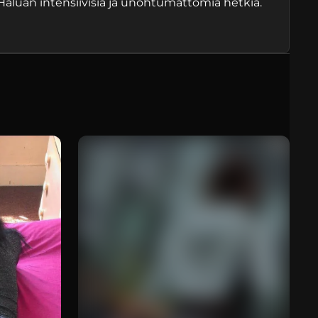
 Haluan intensiivisiä ja unohtumattomia hetkiä.