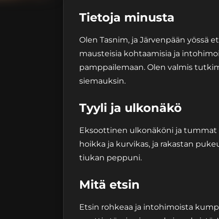
Tietoja minusta
Olen Tasnim, ja Järvenpään yössä et
mausteisia kohtaamisia ja intohimoi
pamppailemaan. Olen valmis tutkima
siemauksin.
Tyyli ja ulkonäkö
Eksoottinen ulkonäköni ja tummat si
hoikka ja kurvikas, ja rakastan puke
tiukan peppuni.
Mitä etsin
Etsin rohkeaa ja intohimoista kumppa