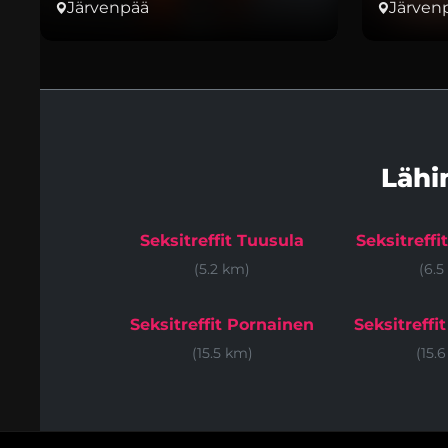
Järvenpää
Järven
Lähi
Seksitreffit Tuusula
Seksitreffi
(5.2 km)
(6.5
Seksitreffit Pornainen
Seksitreffi
(15.5 km)
(15.