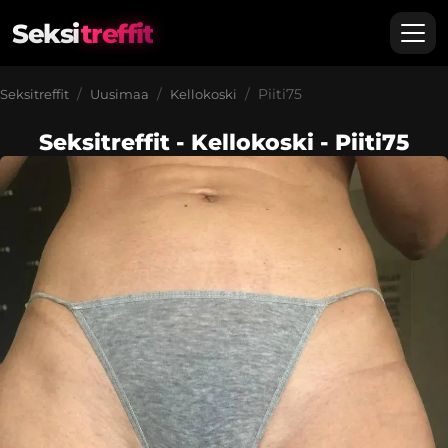
Seksi
treffit
Piiti75
Seksitreffit
Uusimaa
Kellokoski
Seksitreffit - Kellokoski - Piiti75