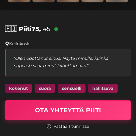
🇫🇮
Piiti75,
45
Kellokoski
"Olen odottanut sinua. Näytä minulle, kuinka
nopeasti saat minut kiihottumaan."
kokenut
suora
sensuelli
hallitseva
OTA YHTEYTTÄ PIITI
Vastaa 1 tunnissa