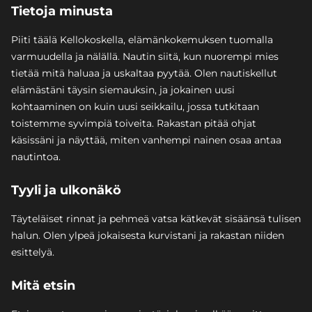
Tietoja minusta
Piiti täälä Kellokoskella, elämänkokemuksen tuomalla
varmuudella ja nälällä. Nautin siitä, kun nuorempi mies
tietää mitä haluaa ja uskaltaa pyytää. Olen nautiskellut
elämästäni täysin siemauksin, ja jokainen uusi
kohtaaminen on kuin uusi seikkailu, jossa tutkitaan
toistemme syvimpiä toiveita. Rakastan pitää ohjat
käsissäni ja näyttää, miten vanhempi nainen osaa antaa
nautintoa.
Tyyli ja ulkonäkö
Täyteläiset rinnat ja pehmeä vatsa kätkevät sisäänsä tulisen
halun. Olen ylpeä jokaisesta kurvistani ja rakastan niiden
esittelyä.
Mitä etsin