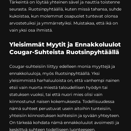
Tärkeintä on löytää yhteinen sävel ja nauttia toistenne
seurasta. Ruotsinpyhtäällä, kuten missä tahansa, suhde
kukoistaa, kun molemmat osapuolet tuntevat olonsa
arvostetuiksi ja ymmärretyiksi. Muistakaa, että ikä on
vain yksi osa ihmistä.
Yleisimmät Myytit ja Ennakkoluulot
Cougar-Suhteista Ruotsinpyhtäällä
Cougar-suhteisiin liittyy edelleen monia myyttejä ja
ennakkoluuloja, myös Ruotsinpyhtäällä. Yksi
yleisimmistä harhaluuloista on, että vanhempi nainen
etsii vain nuorta miestä taloudellisen hyödyn tai
statuksen vuoksi, tai että nuori mies olisi vain
kiinnostunut naisen kokemuksesta. Todellisuudessa
nämä suhteet perustuvat usein aitoihin tunteisiin,
yhteisiin kiinnostuksen kohteisiin ja syvään yhteyteen.
On tärkeää kohdata nämä ennakkoluulot avoimesti ja
keskittyä suhteen todelliseen luonteeseen.