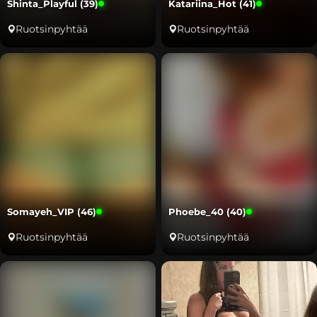
Shinta_Playful (39)
Katariina_Hot (41)
Ruotsinpyhtää
Ruotsinpyhtää
Somayeh_VIP (46)
Phoebe_40 (40)
Ruotsinpyhtää
Ruotsinpyhtää