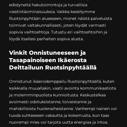
edistyneitä hakutoimintoja ja turvallisia
viestintäominaisuuksia. Vaikka keskitymme
Ruotsinpyhtään alueeseen, monet näistä palveluista
toimivat valtakunnallisesti, joten löydät varmasti
sopivia vaihtoehtoja. Tutustu eri vaihtoehtoihin ja
löydä itsellesi parhaiten sopiva alusta.
Vinkit Onnistuneeseen ja
Tasapainoiseen Ikäerosta
Deittailuun Ruotsinpyhtäällä
Onnistunut ikäerodemppailu Ruotsinpyhtäällä, kuten
kaikkialla muuallakin, vaatii avointa kommunikaatiota
ja molemminpuolista kunnioitusta. Keskustelkaa
avoimesti odotuksistanne, toiveistanne ja
mahdollisista huolenaiheistanne. Vanhempi nainen voi
tuoda suhteeseen vakautta ja kokemusta, kun taas
nuorempi mies voi tarjota uutta energiaa ja intoa.