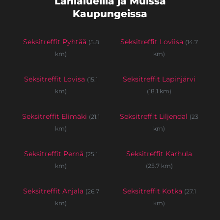
Lähialueilla ja Muissa
Kaupungeissa
Seksitreffit Pyhtää
Seksitreffit Loviisa
(5.8
(14.7
km)
km)
Seksitreffit Lovisa
Seksitreffit Lapinjärvi
(15.1
km)
(18.1 km)
Seksitreffit Elimäki
Seksitreffit Liljendal
(21.1
(23
km)
km)
Seksitreffit Pernå
Seksitreffit Karhula
(25.1
km)
(25.7 km)
Seksitreffit Anjala
Seksitreffit Kotka
(26.7
(27.1
km)
km)