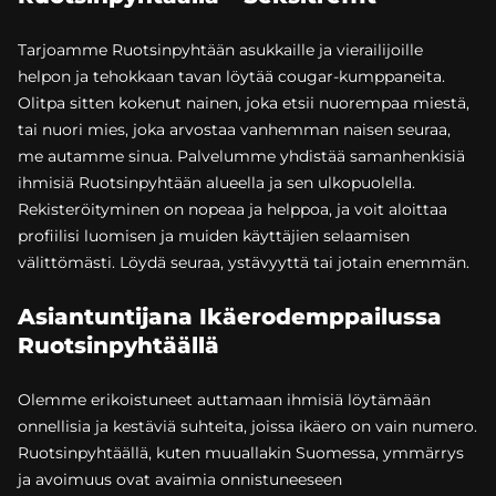
Tarjoamme Ruotsinpyhtään asukkaille ja vierailijoille
helpon ja tehokkaan tavan löytää cougar-kumppaneita.
Olitpa sitten kokenut nainen, joka etsii nuorempaa miestä,
tai nuori mies, joka arvostaa vanhemman naisen seuraa,
me autamme sinua. Palvelumme yhdistää samanhenkisiä
ihmisiä Ruotsinpyhtään alueella ja sen ulkopuolella.
Rekisteröityminen on nopeaa ja helppoa, ja voit aloittaa
profiilisi luomisen ja muiden käyttäjien selaamisen
välittömästi. Löydä seuraa, ystävyyttä tai jotain enemmän.
Asiantuntijana Ikäerodemppailussa
Ruotsinpyhtäällä
Olemme erikoistuneet auttamaan ihmisiä löytämään
onnellisia ja kestäviä suhteita, joissa ikäero on vain numero.
Ruotsinpyhtäällä, kuten muuallakin Suomessa, ymmärrys
ja avoimuus ovat avaimia onnistuneeseen