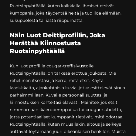
Ruotsinpyhtäällä, kuten kaikkialla, ihmiset etsivät
kumppania, joka täydentää heitä ja tuo iloa elämään,
sukupuolesta tai iästä riippumatta.
Näin Luot Deittiprofiilin, Joka
Herättää Kiinnostusta
Ruotsinpyhtäällä
Kun luot profiilia cougar-treffisivustolle
Ruotsinpyhtäällä, on tärkeää erottua joukosta. Ole
rehellinen itsestäsi ja kerro, mitä etsit. Käytä
laadukkaita, ajankohtaisia kuvia, jotka esittelevät sinua
parhaimmillaan. Kuvaile persoonallisuuttasi ja
kiinnostuksen kohteitasi elävästi. Mainitse, jos etsit
nimenomaan ikäerodemppailua tai cougar-suhdetta,
jotta potentiaaliset kumppanit tietävät, mitä odottaa.
Ruotsinpyhtäällä, kuten muuallakin, aitous ja selkeys
auttavat löytämään juuri oikeanlaisen henkilön. Muista