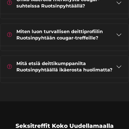
suhteissa Ruotsinpyhtäällä?
Miten luon turvallisen deittiprofiilin
Ruotsinpyhtään cougar-treffeille?
Mitä etsiä deittikumppanilta
Ruotsinpyhtäällä ikäerosta huolimatta?
Seksitreffit Koko Uudellamaalla