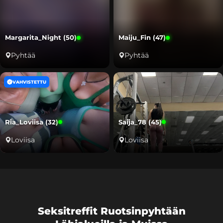
Margarita_Night (50)
Maiju_Fin (47)
Pyhtää
Pyhtää
VAHVISTETTU
Ria_Loviisa (32)
Saija_78 (45)
Loviisa
Loviisa
Seksitreffit Ruotsinpyhtään