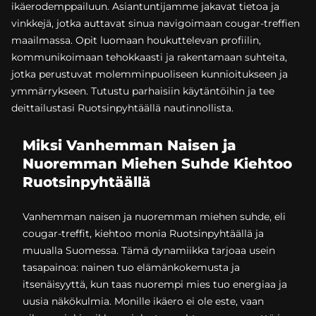
ikäerodemppailuun. Asiantuntijamme jakavat tietoa ja
vinkkejä, jotka auttavat sinua navigoimaan cougar-treffien
maailmassa. Opit luomaan houkuttelevan profiilin,
kommunikoimaan tehokkaasti ja rakentamaan suhteita,
jotka perustuvat molemminpuoliseen kunnioitukseen ja
ymmärrykseen. Tutustu parhaisiin käytäntöihin ja tee
deittailustasi Ruotsinpyhtäällä nautinnollista.
Miksi Vanhemman Naisen ja
Nuoremman Miehen Suhde Kiehtoo
Ruotsinpyhtäällä
Vanhemman naisen ja nuoremman miehen suhde, eli
cougar-treffit, kiehtoo monia Ruotsinpyhtäällä ja
muualla Suomessa. Tämä dynamiikka tarjoaa usein
tasapainoa: nainen tuo elämänkokemusta ja
itsenäisyyttä, kun taas nuorempi mies tuo energiaa ja
uusia näkökulmia. Monille ikäero ei ole este, vaan