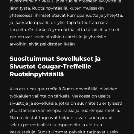
pikemminkin rikkaus, joka tuo suhteeseen syvyyttä ja
jännitystä. Ruotsinpyhtäällä, kuten muissakin
yhteisöissä, ihmiset etsivät kumppanuutta ja yhteyttä,
ja ikäerodemppailu on yksi tapa toteuttaa näitä
tarpeita. On tärkeää ymmärtää, että tällaiset suhteet
perustuvat usein aitoihin tunteisiin ja yhteisiin
arvoihin, eivät pelkästään ikään.
Suosituimmat Sovellukset ja
Sivustot Cougar-Treffeille
Ruotsinpyhtäällä
Kun etsit cougar-treffejä Ruotsinpyhtäällä, oikeiden
työkalujen valinta on tärkeää. Verkossa on useita
sivustoja ja sovelluksia, jotka on suunniteltu erityisesti
yhdistämään vanhempia naisia ja nuorempia miehiä.
Nämä alustat tarjoavat helpon tavan luoda profiili,
selata potentiaalisia kumppaneita ja aloittaa
keskusteluja. Suosituimmat palvelut tarjoavat usein