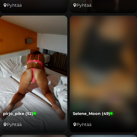
Pyhtää
Pyhtää
pirjo_pike (52)
Selene_Moon (49)
Pyhtää
Pyhtää