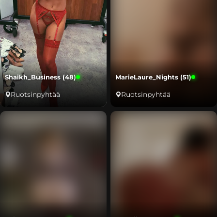
Shaikh_Business (48)
MarieLaure_Nights (51)
Ruotsinpyhtää
Ruotsinpyhtää