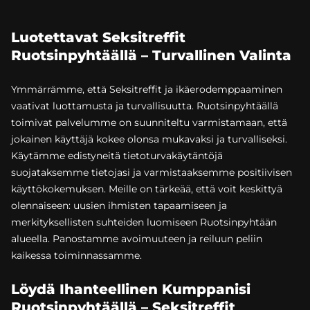
Luotettavat Seksitreffit
Ruotsinpyhtäällä – Turvallinen Valinta
Ymmärrämme, että Seksitreffit ja ikäerodemppaaminen
vaativat luottamusta ja turvallisuutta. Ruotsinpyhtäällä
toimivat palvelumme on suunniteltu varmistamaan, että
jokainen käyttäjä kokee olonsa mukavaksi ja turvalliseksi.
Käytämme edistyneitä tietoturvakäytäntöjä
suojataksemme tietojasi ja varmistaaksemme positiivisen
käyttökokemuksen. Meille on tärkeää, että voit keskittyä
olennaiseen: uusien ihmisten tapaamiseen ja
merkityksellisten suhteiden luomiseen Ruotsinpyhtään
alueella. Panostamme avoimuuteen ja reiluun peliin
kaikessa toiminnassamme.
Löydä Ihanteellinen Kumppanisi
Ruotsinpyhtäällä – Seksitreffit