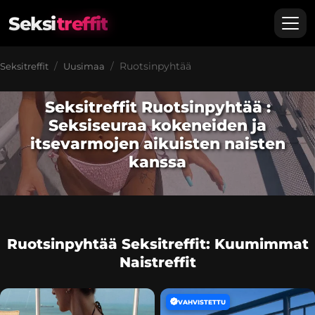
Seksi
treffit
Ruotsinpyhtää
Seksitreffit
Uusimaa
Seksitreffit Ruotsinpyhtää :
Seksiseuraa kokeneiden ja
itsevarmojen aikuisten naisten
kanssa
Ruotsinpyhtää Seksitreffit: Kuumimmat
Naistreffit
VAHVISTETTU