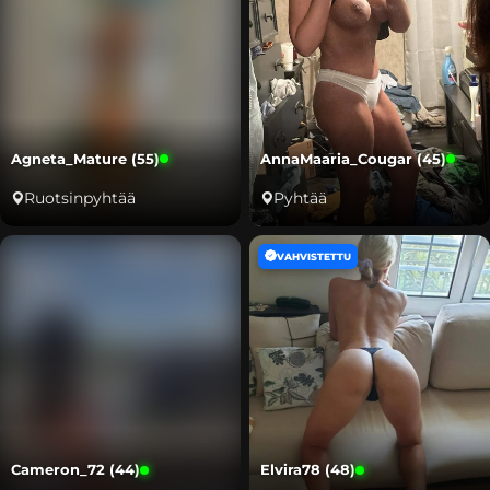
Agneta_Mature (55)
AnnaMaaria_Cougar (45)
Ruotsinpyhtää
Pyhtää
VAHVISTETTU
Cameron_72 (44)
Elvira78 (48)