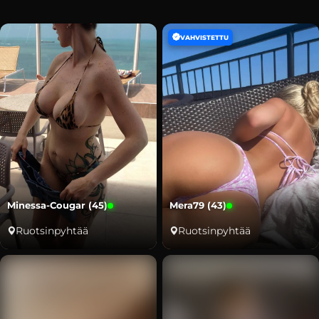
VAHVISTETTU
Minessa-Cougar (45)
Mera79 (43)
Ruotsinpyhtää
Ruotsinpyhtää