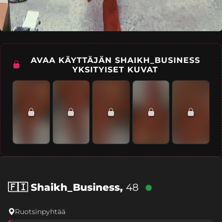
AVAA KÄYTTÄJÄN SHAIKH_BUSINESS
YKSITYISET KUVAT
🇫🇮
Shaikh_Business,
48
Ruotsinpyhtää