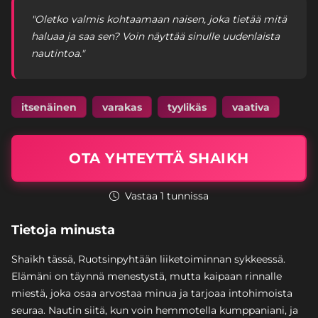
"Oletko valmis kohtaamaan naisen, joka tietää mitä
haluaa ja saa sen? Voin näyttää sinulle uudenlaista
nautintoa."
itsenäinen
varakas
tyylikäs
vaativa
OTA YHTEYTTÄ SHAIKH
Vastaa 1 tunnissa
Tietoja minusta
Shaikh tässä, Ruotsinpyhtään liiketoiminnan sykkeessä.
Elämäni on täynnä menestystä, mutta kaipaan rinnalle
miestä, joka osaa arvostaa minua ja tarjoaa intohimoista
seuraa. Nautin siitä, kun voin hemmotella kumppaniani, ja