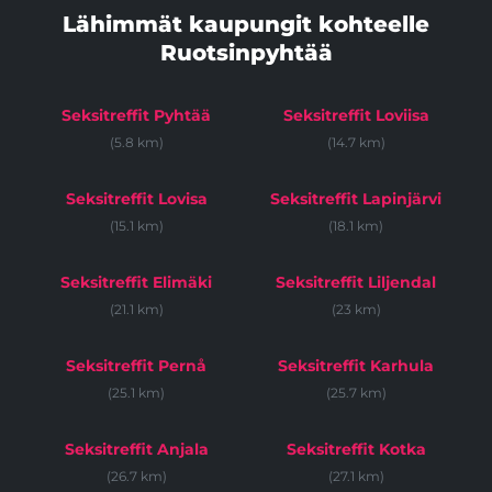
Lähimmät kaupungit kohteelle
Ruotsinpyhtää
Seksitreffit Pyhtää
Seksitreffit Loviisa
(5.8 km)
(14.7 km)
Seksitreffit Lovisa
Seksitreffit Lapinjärvi
(15.1 km)
(18.1 km)
Seksitreffit Elimäki
Seksitreffit Liljendal
(21.1 km)
(23 km)
Seksitreffit Pernå
Seksitreffit Karhula
(25.1 km)
(25.7 km)
Seksitreffit Anjala
Seksitreffit Kotka
(26.7 km)
(27.1 km)