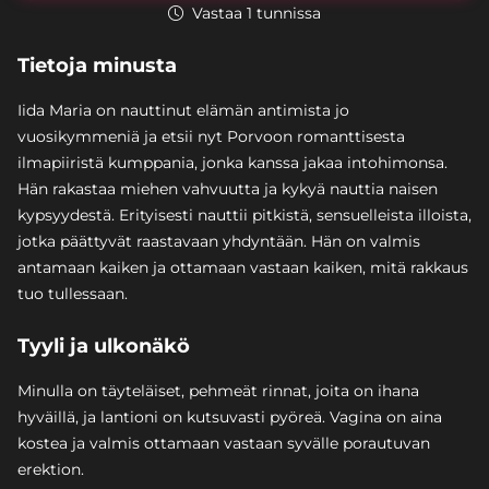
Vastaa 1 tunnissa
Tietoja minusta
Iida Maria on nauttinut elämän antimista jo
vuosikymmeniä ja etsii nyt Porvoon romanttisesta
ilmapiiristä kumppania, jonka kanssa jakaa intohimonsa.
Hän rakastaa miehen vahvuutta ja kykyä nauttia naisen
kypsyydestä. Erityisesti nauttii pitkistä, sensuelleista illoista,
jotka päättyvät raastavaan yhdyntään. Hän on valmis
antamaan kaiken ja ottamaan vastaan kaiken, mitä rakkaus
tuo tullessaan.
Tyyli ja ulkonäkö
Minulla on täyteläiset, pehmeät rinnat, joita on ihana
hyväillä, ja lantioni on kutsuvasti pyöreä. Vagina on aina
kostea ja valmis ottamaan vastaan syvälle porautuvan
erektion.