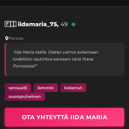
🇫🇮
iidamaria_75,
49
Porvoo
"Iida Maria täällä. Oletko valmis kokemaan
todellista nautintoa kanssani tänä iltana
Porvoossa?"
sensuelli
lämmin
kokenut
suorapuheinen
OTA YHTEYTTÄ IIDA MARIA