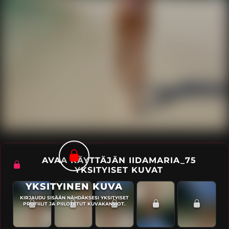
AVAA KÄYTTÄJÄN IIDAMARIA_75
YKSITYISET KUVAT
YKSITYINEN KUVA
KIRJAUDU SISÄÄN NÄHDÄKSESI YKSITYISET
PROFIILIT JA PIILOTETUT KUVAKANSIOT.