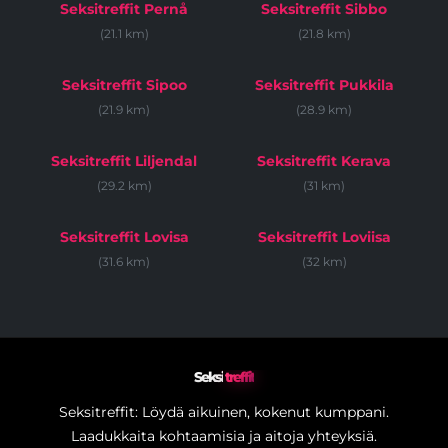
Seksitreffit Pernå
Seksitreffit Sibbo
(21.1 km)
(21.8 km)
Seksitreffit Sipoo
Seksitreffit Pukkila
(21.9 km)
(28.9 km)
Seksitreffit Liljendal
Seksitreffit Kerava
(29.2 km)
(31 km)
Seksitreffit Lovisa
Seksitreffit Loviisa
(31.6 km)
(32 km)
Seksi
treffit
Seksitreffit: Löydä aikuinen, kokenut kumppani.
Laadukkaita kohtaamisia ja aitoja yhteyksiä.