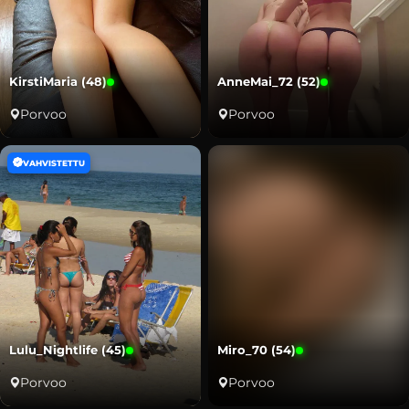
KirstiMaria (48)
AnneMai_72 (52)
Porvoo
Porvoo
VAHVISTETTU
Lulu_Nightlife (45)
Miro_70 (54)
Porvoo
Porvoo