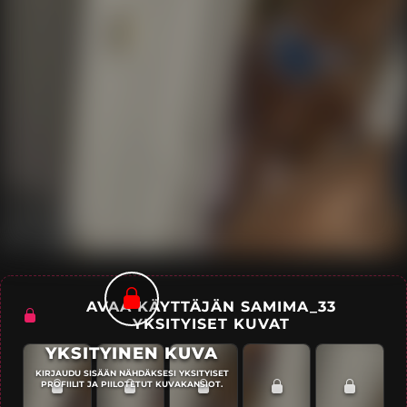
AVAA KÄYTTÄJÄN SAMIMA_33
YKSITYISET KUVAT
YKSITYINEN KUVA
KIRJAUDU SISÄÄN NÄHDÄKSESI YKSITYISET
PROFIILIT JA PIILOTETUT KUVAKANSIOT.