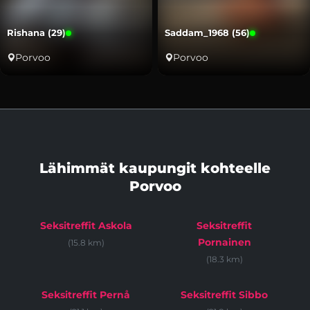
Rishana (29)
Saddam_1968 (56)
Porvoo
Porvoo
Lähimmät kaupungit kohteelle
Porvoo
Seksitreffit Askola
Seksitreffit
Pornainen
(15.8 km)
(18.3 km)
Seksitreffit Pernå
Seksitreffit Sibbo