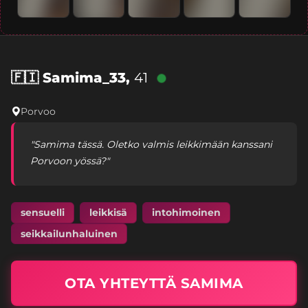
🇫🇮
Samima_33,
41
Porvoo
"Samima tässä. Oletko valmis leikkimään kanssani
Porvoon yössä?"
sensuelli
leikkisä
intohimoinen
seikkailunhaluinen
OTA YHTEYTTÄ SAMIMA