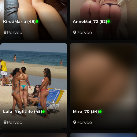
KirstiMaria (48)
AnneMai_72 (52)
Porvoo
Porvoo
Lulu_Nightlife (45)
Miro_70 (54)
Porvoo
Porvoo