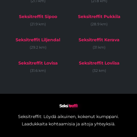
(21.1 km)
(21.8 km)
Seksitreffit Sipoo
Seksitreffit Pukkila
(21.9 km)
(28.9 km)
Seksitreffit Liljendal
Seksitreffit Kerava
(29.2 km)
(31 km)
Seksitreffit Lovisa
Seksitreffit Loviisa
(31.6 km)
(32 km)
Seksi
treffit
Seksitreffit: Löydä aikuinen, kokenut kumppani.
Laadukkaita kohtaamisia ja aitoja yhteyksiä.