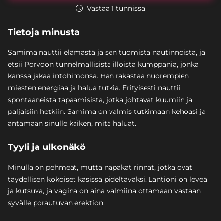
Vastaa 1 tunnissa
Tietoja minusta
Samima nauttii elämästä ja sen tuomista nautinnoista, ja
etsii Porvoon tunnelmallisista illoista kumppania, jonka
kanssa jakaa intohimonsa. Hän rakastaa nuorempien
miesten energiaa ja halua tutkia. Erityisesti nauttii
spontaaneista tapaamisista, jotka johtavat kuumiin ja
paljaisiin hetkiin. Samima on valmis tutkimaan kehoasi ja
antamaan sinulle kaiken, mitä haluat.
Tyyli ja ulkonäkö
Minulla on pehmeät, mutta napakat rinnat, jotka ovat
täydellisen kokoiset käsissä pideltäväksi. Lantioni on leveä
ja kutsuva, ja vagina on aina valmiina ottamaan vastaan
syvälle porautuvan erektion.