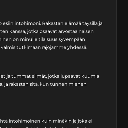
sten kanssa, jotka osaavat arvostaa naisen
minen on minulle tilaisuus syvempään
en valmis tutkimaan rajojamme yhdessä.
uulet ja tummat silmät, jotka lupaavat kuumia
a, ja rakastan sitä, kun tunnen miehen
htä intohimoinen kuin minäkin ja joka ei