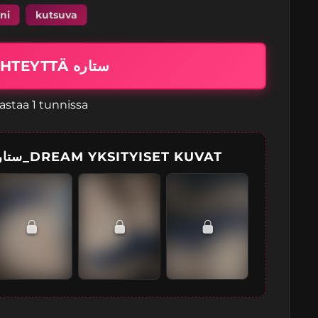
ni
kutsuva
OTA YHTEYTTÄ ستاره
astaa 1 tunnissa
AVAA KÄYTTÄJÄN ستاره_DREAM YKSITYISET KUVAT