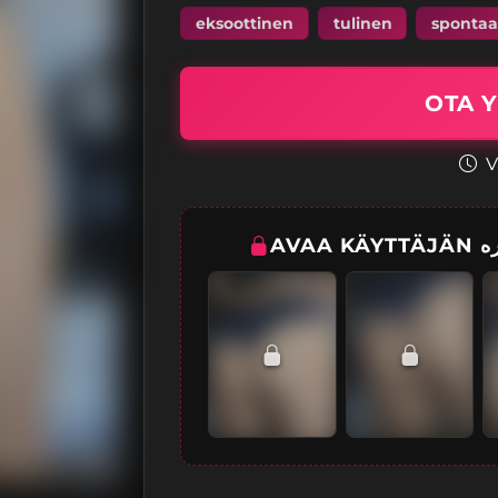
eksoottinen
tulinen
spontaa
V