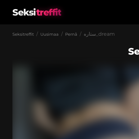
Seksi
treffit
ستاره_dream
Seksitreffit
Uusimaa
Pernå