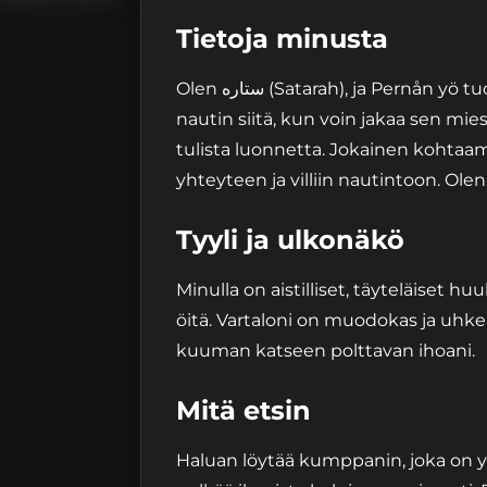
Tietoja minusta
Olen ستاره (Satarah), ja Pernån yö tuo esiin intohimoni. Rakastan elämää täysillä ja
nautin siitä, kun voin jakaa sen mie
tulista luonnetta. Jokainen kohtaa
yhteyteen ja villiin nautintoon. Ol
Tyyli ja ulkonäkö
Minulla on aistilliset, täyteläiset h
öitä. Vartaloni on muodokas ja uhke
kuuman katseen polttavan ihoani.
Mitä etsin
Haluan löytää kumppanin, joka on y