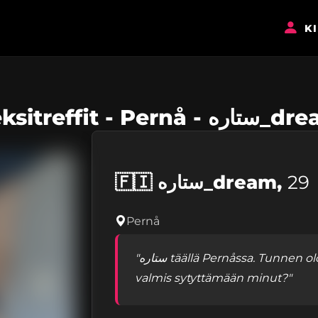
K
Seksitreffit - Pernå - 
🇫🇮
ستاره_dream,
29
Pernå
"ستاره täällä Pernåssa. Tunnen oloni erityisen hehkuvaksi tänä iltana. Oletko
valmis sytyttämään minut?"