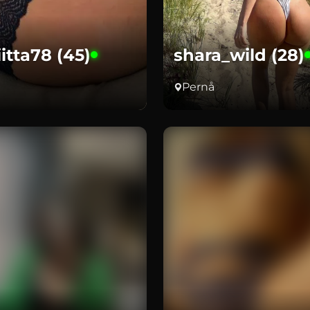
iitta78 (45)
shara_wild (28)
Pernå