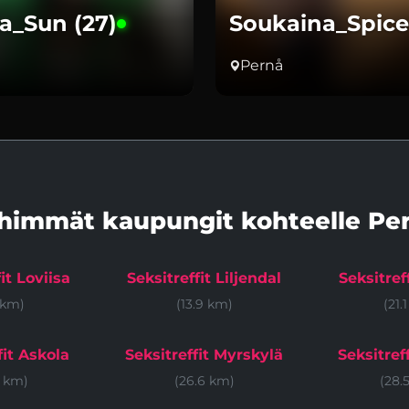
a_Sun (27)
Soukaina_Spice 
Pernå
himmät kaupungit kohteelle Pe
it Loviisa
Seksitreffit Liljendal
Seksitref
1 km)
(13.9 km)
(21.
fit Askola
Seksitreffit Myrskylä
Seksitref
5 km)
(26.6 km)
(28.