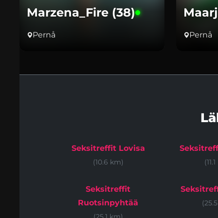
Marzena_Fire (38)
Maarj
Pernå
Pernå
Lä
Seksitreffit Lovisa
Seksitreff
(10.6 km)
(11.
Seksitreffit
Seksitref
Ruotsinpyhtää
(25.
(25.1 km)