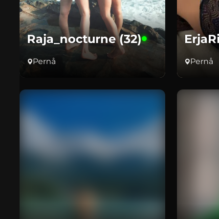
Raja_nocturne (32)
ErjaR
Pernå
Pernå