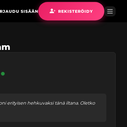
IRJAUDU SISÄÄN
REKISTERÖIDY
ستاره_dream