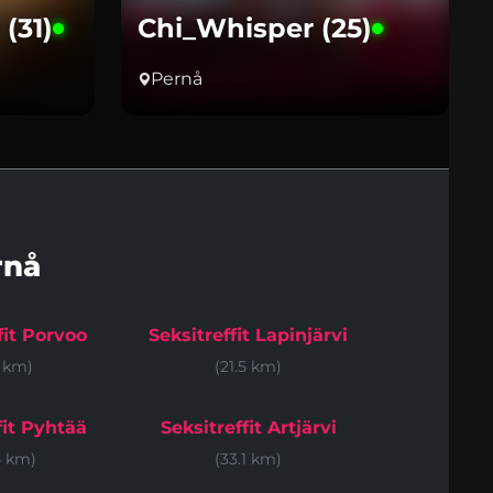
(31)
Chi_Whisper (25)
Pernå
rnå
fit Porvoo
Seksitreffit Lapinjärvi
1 km)
(21.5 km)
fit Pyhtää
Seksitreffit Artjärvi
5 km)
(33.1 km)