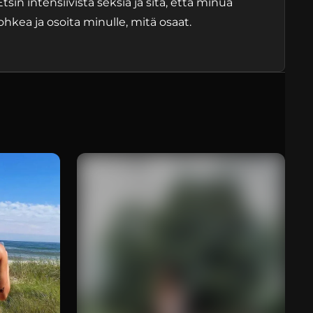
tsin intensiivistä seksiä ja sitä, että minua
hkea ja osoita minulle, mitä osaat.