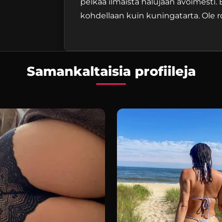
pelkää ilmaista halujaan avoimesti. E
kohdellaan kuin kuningatarta. Ole ro
Samankaltaisia profiileja