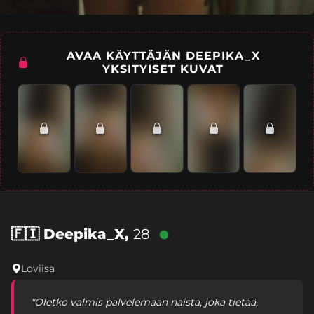
AVAA KÄYTTÄJÄN DEEPIKA_X
YKSITYISET KUVAT
🇫🇮
Deepika_X,
28
Loviisa
"Oletko valmis palvelemaan naista, joka tietää,