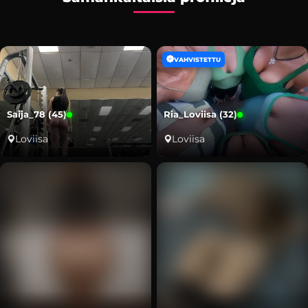
VAHVISTETTU
Saija_78 (45)
Ria_Loviisa (32)
Loviisa
Loviisa