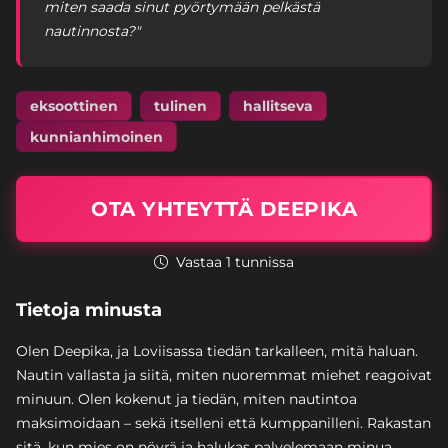
miten saada sinut pyörtymään pelkästä
nautinnosta?"
eksoottinen
tulinen
hallitseva
kunnianhimoinen
OTA YHTEYTTÄ DEEPIKA
Vastaa 1 tunnissa
Tietoja minusta
Olen Deepika, ja Loviisassa tiedän tarkalleen, mitä haluan.
Nautin vallasta ja siitä, miten nuoremmat miehet reagoivat
minuun. Olen kokenut ja tiedän, miten nautintoa
maksimoidaan – sekä itselleni että kumppanilleni. Rakastan
sitä, kun mies on nöyrä ja halukas palvelemaan minua.