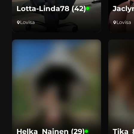
Lotta-Linda78 (42)
Jacly
Lovisa
Lovisa
Helka_Nainen (29)
Tika_