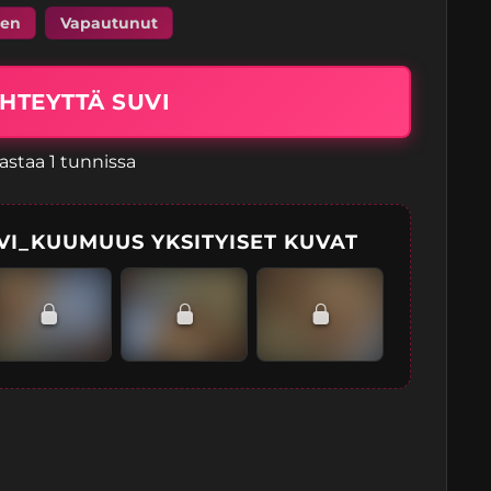
nen
Vapautunut
HTEYTTÄ SUVI
astaa 1 tunnissa
VI_KUUMUUS YKSITYISET KUVAT