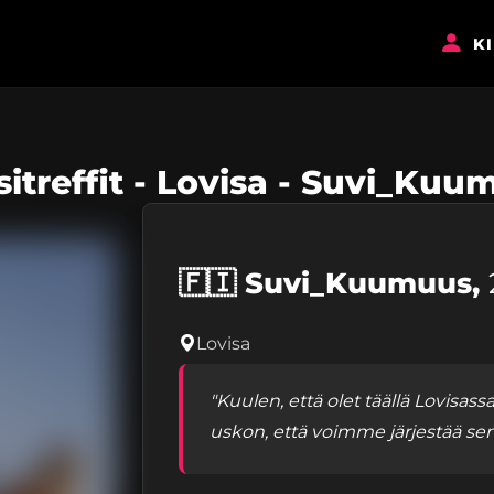
K
sitreffit - Lovisa - Suvi_Kuu
🇫🇮
Suvi_Kuumuus,
Lovisa
"Kuulen, että olet täällä Lovisass
uskon, että voimme järjestää sen