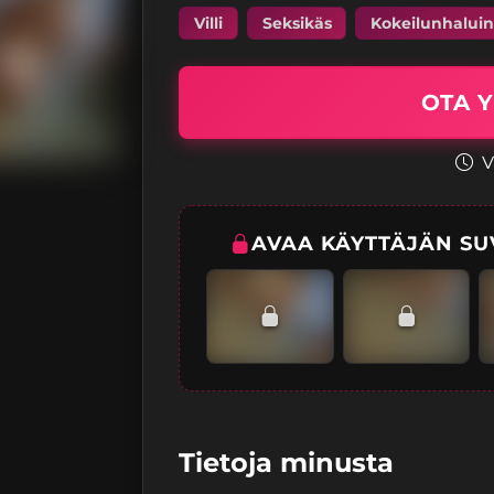
Villi
Seksikäs
Kokeilunhalui
OTA Y
V
AVAA KÄYTTÄJÄN SU
Tietoja minusta