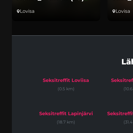
Lovisa
Lovisa
Lä
Seksitreffit Loviisa
Seksitref
(0.5 km)
(10.
Seksitreffit Lapinjärvi
Seksitreff
(18.7 km)
(31.