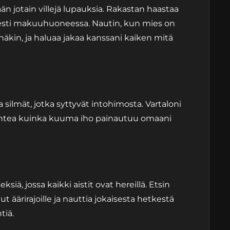
än jotain villejä lupauksia. Rakastan haastaa
ityisesti makuuhuoneessa. Nautin, kun mies on
äkin, ja haluaa jakaa kanssani kaiken mitä
 silmät, jotka syttyvät intohimosta. Vartaloni
 tuntea kuinka kuuma iho painautuu omaani
siä, jossa kaikki aistit ovat hereillä. Etsin
 äärirajoille ja nauttia jokaisesta hetkestä
tiä.