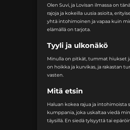
Olen Suvi, ja Lovisan ilmassa on tänä
rajoja ja kokeilla uusia asioita, er
yhtä intohimoinen ja vapaa kuin min
elämällä on tarjota.
Tyyli ja ulkonäkö
Minulla on pitkät, tummat hiukset ja
on hoikka ja kurvikas, ja rakastan
vasten.
Mitä etsin
Haluan kokea rajua ja intohimoista sek
kumppania, joka uskaltaa viedä minut
täysillä. En siedä tylsyyttä tai epäröin