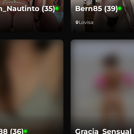
n_Nautinto (35)
Bern85 (39)
Lovisa
88 (36)
Gracia_Sensual 