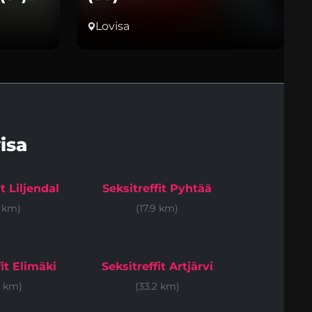
Lovisa
isa
it Liljendal
Seksitreffit Pyhtää
1 km)
(17.9 km)
fit Elimäki
Seksitreffit Artjärvi
8 km)
(33.2 km)