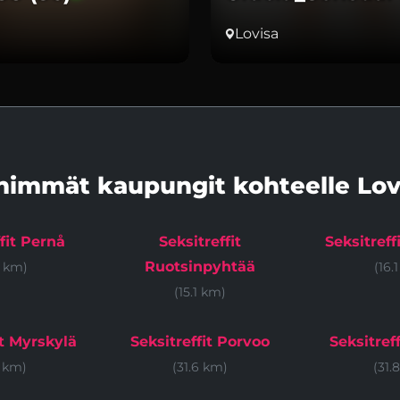
Lovisa
himmät kaupungit kohteelle Lov
fit Pernå
Seksitreffit
Seksitreff
Ruotsinpyhtää
6 km)
(16.
(15.1 km)
it Myrskylä
Seksitreffit Porvoo
Seksitref
4 km)
(31.6 km)
(31.