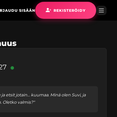
IRJAUDU SISÄÄN
REKISTERÖIDY
muus
27
a ja etsit jotain… kuumaa. Minä olen Suvi, ja
. Oletko valmis?"