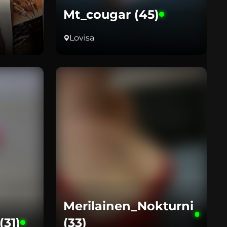
Mt_cougar (45)
Lovisa
Merilainen_Nokturni
(31)
(33)