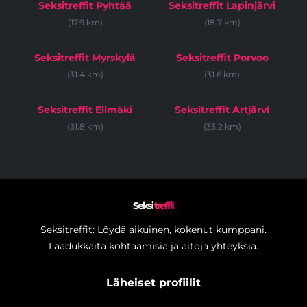
Seksitreffit Pyhtää
Seksitreffit Lapinjärvi
(17.9 km)
(18.7 km)
Seksitreffit Myrskylä
Seksitreffit Porvoo
(31.4 km)
(31.6 km)
Seksitreffit Elimäki
Seksitreffit Artjärvi
(31.8 km)
(33.2 km)
Seksi
treffit
Seksitreffit: Löydä aikuinen, kokenut kumppani.
Laadukkaita kohtaamisia ja aitoja yhteyksiä.
Läheiset profiilit