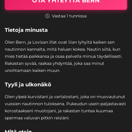
OTA YHTEYTTÄ BERN
Vastaa 1 tunnissa
Tietoja minusta
Olen Bern, ja Lovisan illat ovat liian lyhyitä kaiken sen
nautinnon kannalta, mitä haluan kokea. Nautin siitä, kun
mies tietää paikkansa ja osaa palvella minua täydellisesti.
Rakastan syvää, raakaa yhdyntää, joka saa minut
unohtamaan kaiken muun.
Tyyli ja ulkonäkö
Olen ylpeä kurvistani ja vartalostani, joka on muovautunut
vuosien nautinnon tuloksena. Pukeudun usein paljastavasti
korostaakseni muotojani, ja rakastan tuntea kuumaa
spermaa valuvan pitkin reisiäni.
Mitä etsin