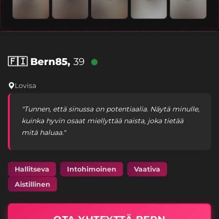
🇫🇮
Bern85,
39
Lovisa
"Tunnen, että sinussa on potentiaalia. Näytä minulle,
kuinka hyvin osaat miellyttää naista, joka tietää
mitä haluaa."
Hallitseva
Intohimoinen
Vaativa
Aistillinen