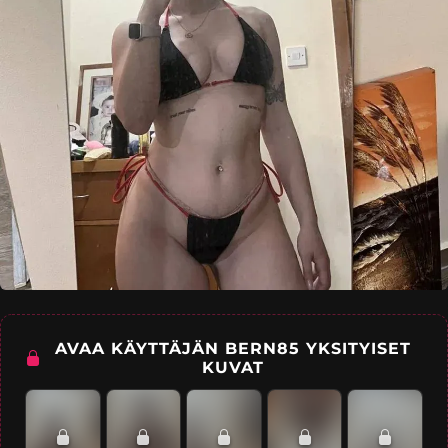
AVAA KÄYTTÄJÄN BERN85 YKSITYISET
KUVAT