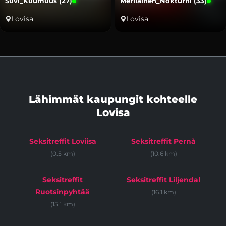
Suvi_Kuumuus (27)
Merilainen_Nokturni (33)
Lovisa
Lovisa
Lähimmät kaupungit kohteelle
Lovisa
Seksitreffit Loviisa
Seksitreffit Pernå
(0.5 km)
(10.6 km)
Seksitreffit
Seksitreffit Liljendal
Ruotsinpyhtää
(16.1 km)
(15.1 km)