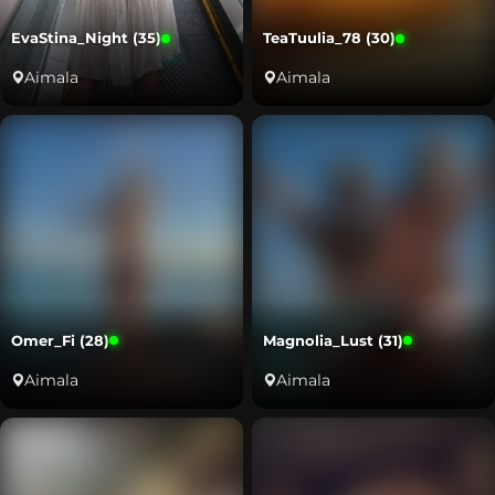
EvaStina_Night (35)
TeaTuulia_78 (30)
Aimala
Aimala
Omer_Fi (28)
Magnolia_Lust (31)
Aimala
Aimala