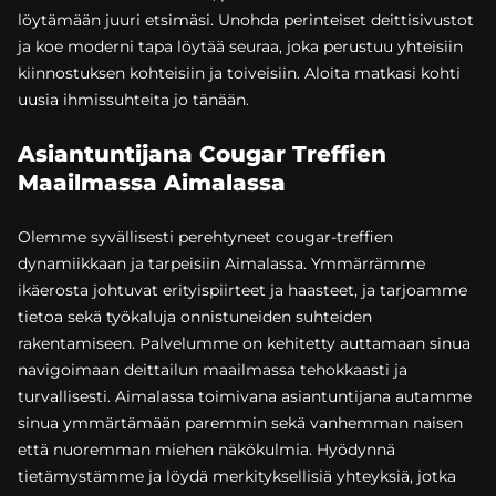
löytämään juuri etsimäsi. Unohda perinteiset deittisivustot
ja koe moderni tapa löytää seuraa, joka perustuu yhteisiin
kiinnostuksen kohteisiin ja toiveisiin. Aloita matkasi kohti
uusia ihmissuhteita jo tänään.
Asiantuntijana Cougar Treffien
Maailmassa Aimalassa
Olemme syvällisesti perehtyneet cougar-treffien
dynamiikkaan ja tarpeisiin Aimalassa. Ymmärrämme
ikäerosta johtuvat erityispiirteet ja haasteet, ja tarjoamme
tietoa sekä työkaluja onnistuneiden suhteiden
rakentamiseen. Palvelumme on kehitetty auttamaan sinua
navigoimaan deittailun maailmassa tehokkaasti ja
turvallisesti. Aimalassa toimivana asiantuntijana autamme
sinua ymmärtämään paremmin sekä vanhemman naisen
että nuoremman miehen näkökulmia. Hyödynnä
tietämystämme ja löydä merkityksellisiä yhteyksiä, jotka