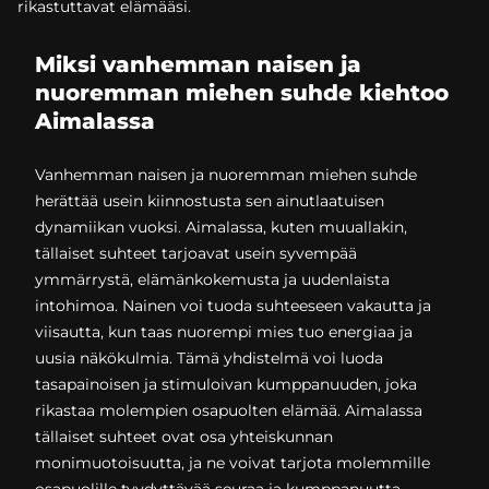
rikastuttavat elämääsi.
Miksi vanhemman naisen ja
nuoremman miehen suhde kiehtoo
Aimalassa
Vanhemman naisen ja nuoremman miehen suhde
herättää usein kiinnostusta sen ainutlaatuisen
dynamiikan vuoksi. Aimalassa, kuten muuallakin,
tällaiset suhteet tarjoavat usein syvempää
ymmärrystä, elämänkokemusta ja uudenlaista
intohimoa. Nainen voi tuoda suhteeseen vakautta ja
viisautta, kun taas nuorempi mies tuo energiaa ja
uusia näkökulmia. Tämä yhdistelmä voi luoda
tasapainoisen ja stimuloivan kumppanuuden, joka
rikastaa molempien osapuolten elämää. Aimalassa
tällaiset suhteet ovat osa yhteiskunnan
monimuotoisuutta, ja ne voivat tarjota molemmille
osapuolille tyydyttävää seuraa ja kumppanuutta.