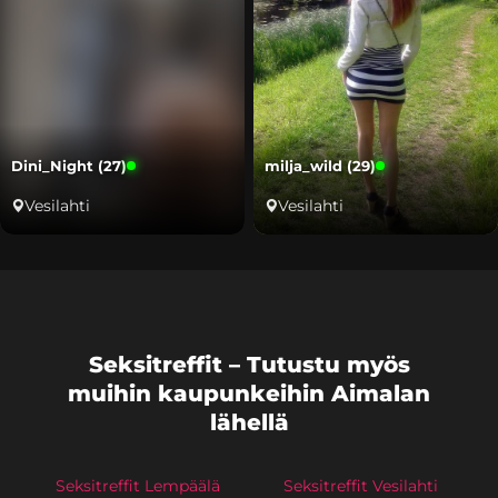
Dini_Night (27)
milja_wild (29)
Vesilahti
Vesilahti
Seksitreffit – Tutustu myös
muihin kaupunkeihin Aimalan
lähellä
Seksitreffit Lempäälä
Seksitreffit Vesilahti