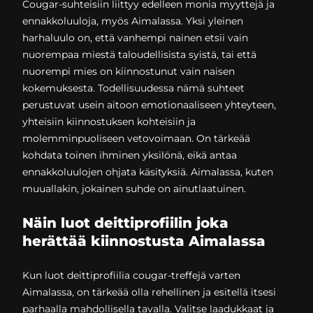
Cougar-suhteisiin liittyy edelleen monia myyttejä ja
ennakkoluuloja, myös Aimalassa. Yksi yleinen
harhaluulo on, että vanhempi nainen etsii vain
nuorempaa miestä taloudellisista syistä, tai että
nuorempi mies on kiinnostunut vain naisen
kokemuksesta. Todellisuudessa nämä suhteet
perustuvat usein aitoon emotionaaliseen yhteyteen,
yhteisiin kiinnostuksen kohteisiin ja
molemminpuoliseen vetovoimaan. On tärkeää
kohdata toinen ihminen yksilönä, eikä antaa
ennakkoluulojen ohjata käsityksiä. Aimalassa, kuten
muuallakin, jokainen suhde on ainutlaatuinen.
Näin luot deittiprofiilin joka
herättää kiinnostusta Aimalassa
Kun luot deittiprofiilia cougar-treffejä varten
Aimalassa, on tärkeää olla rehellinen ja esitellä itsesi
parhaalla mahdollisella tavalla. Valitse laadukkaat ja