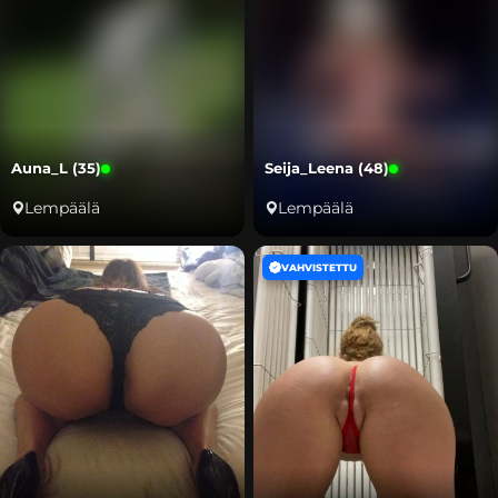
Auna_L (35)
Seija_Leena (48)
Lempäälä
Lempäälä
VAHVISTETTU