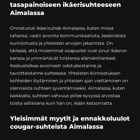
tasapainoiseen ikäerisuhteeseen
Aimalassa
Onnistunut ikäerisuhde Aimalassa, kuten missä
tahansa, vaatii avointa kommunikaatiota, keskinäistä
kunnioitusta ja yhteisten arvojen jakamista. On
tärkeää, että molemmat osapuolet ovat sinut ikäeron
kanssa ja ymmärtävät toistensa elämäntilanteet.
Keskustelkaa avoimesti odotuksistanne ja
tavoitteistanne suhteessa. Yhteisten kiinnostuksen
kohteiden löytäminen ja yhteisen ajan viettäminen on
olennaista suhteen syventämiseksi. Aimalassa, kuten
kaikkialla, suhteen vahvuus piilee kyvyssä arvostaa
toista sellaisena kuin hän on, ikään katsomatta.
Yleisimmät myytit ja ennakkoluulot
cougar-suhteista Aimalassa