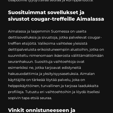
Suosituimmat sovellukset ja
sivustot cougar-treffeille Aimalassa
Aimalassa ja laajemmin Suomessa on useita
deittisovelluksia ja sivustoja, jotka palvelevat cougar-
treffien etsijöitä. Valikoima vaihtelee yleisistä
deittipalveluista erikoistuneempiin alustoihin, jotka on
suunniteltu nimenomaan ikäerosta välittämättömään
seuranhakuun. Suosittuja vaihtoehtoja ovat
esimerkiksi ne, jotka tarjoavat edistyneitä
hakusuodattimia ja yksityisyysasetuksia. Aimalan
käyttäjille on tärkeää löytää palvelu, joka on
helppokäyttöinen, turvallinen ja tarjoaa laadukkaita
profiileja. Tutustu eri vaihtoehtoihin ja löydä itsellesi
sopivin tapa etsiä seuraa.
Vinkit onnistuneeseen ja