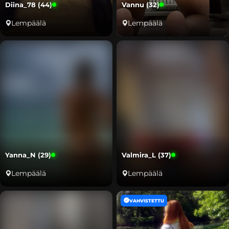
Diina_78 (44)
Vannu (32)
Lempäälä
Lempäälä
Yanna_N (29)
Valmira_L (37)
Lempäälä
Lempäälä
VAHVISTETTU