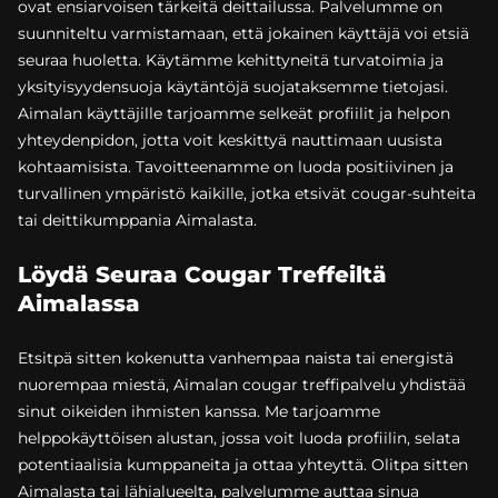
ovat ensiarvoisen tärkeitä deittailussa. Palvelumme on
suunniteltu varmistamaan, että jokainen käyttäjä voi etsiä
seuraa huoletta. Käytämme kehittyneitä turvatoimia ja
yksityisyydensuoja käytäntöjä suojataksemme tietojasi.
Aimalan käyttäjille tarjoamme selkeät profiilit ja helpon
yhteydenpidon, jotta voit keskittyä nauttimaan uusista
kohtaamisista. Tavoitteenamme on luoda positiivinen ja
turvallinen ympäristö kaikille, jotka etsivät cougar-suhteita
tai deittikumppania Aimalasta.
Löydä Seuraa Cougar Treffeiltä
Aimalassa
Etsitpä sitten kokenutta vanhempaa naista tai energistä
nuorempaa miestä, Aimalan cougar treffipalvelu yhdistää
sinut oikeiden ihmisten kanssa. Me tarjoamme
helppokäyttöisen alustan, jossa voit luoda profiilin, selata
potentiaalisia kumppaneita ja ottaa yhteyttä. Olitpa sitten
Aimalasta tai lähialueelta, palvelumme auttaa sinua