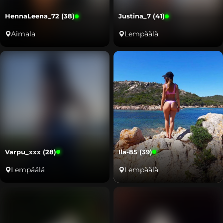
HennaLeena_72 (38)
Justina_7 (41)
Aimala
Lempäälä
Varpu_xxx (28)
Ila-85 (39)
Lempäälä
Lempäälä