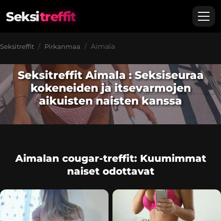
Seksi
treffit
Aimala
Seksitreffit
Pirkanmaa
Seksitreffit Aimala : Seksiseuraa
kokeneiden ja itsevarmojen
aikuisten naisten kanssa
Aimalan cougar-treffit: Kuumimmat
naiset odottavat