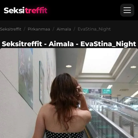
Seksi
treffit
EvaStina_Night
Seksitreffit
Pirkanmaa
Aimala
Seksitreffit - Aimala - EvaStina_Night