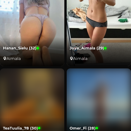
Hanan_Sielu (32)
Joya_Aimala (29)
Aimala
Aimala
TeaTuulia_78 (30)
Omer_Fi (28)