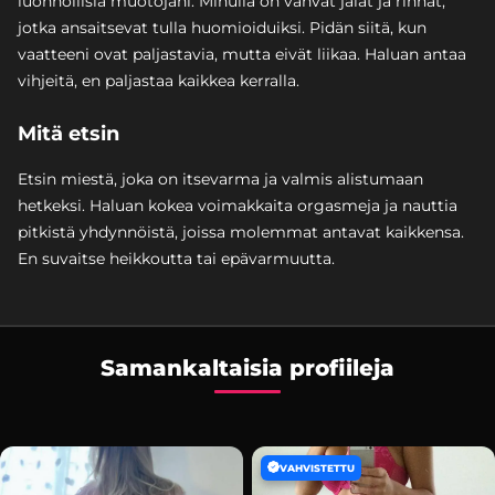
luonnollisia muotojani. Minulla on vahvat jalat ja rinnat,
jotka ansaitsevat tulla huomioiduiksi. Pidän siitä, kun
vaatteeni ovat paljastavia, mutta eivät liikaa. Haluan antaa
vihjeitä, en paljastaa kaikkea kerralla.
Mitä etsin
Etsin miestä, joka on itsevarma ja valmis alistumaan
hetkeksi. Haluan kokea voimakkaita orgasmeja ja nauttia
pitkistä yhdynnöistä, joissa molemmat antavat kaikkensa.
En suvaitse heikkoutta tai epävarmuutta.
Samankaltaisia profiileja
VAHVISTETTU