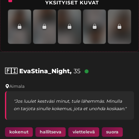
YKSITYISET KUVAT
🇫🇮
EvaStina_Night,
35
Aimala
"Jos luulet kestväsi minut, tule lähemmäs. Minulla
on tarjota sinulle kokemus, jota et unohda koskaan."
kokenut
hallitseva
viettelevä
suora