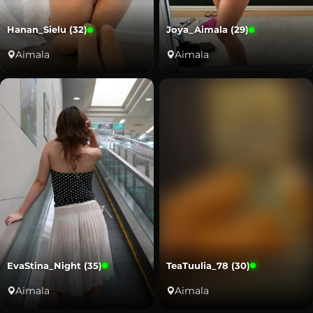
Hanan_Sielu (32)
Joya_Aimala (29)
Aimala
Aimala
EvaStina_Night (35)
TeaTuulia_78 (30)
Aimala
Aimala