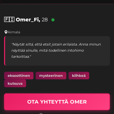
🇫🇮
Omer_Fi,
28
Aimala
"Näytät siltä, että etsit jotain erilaista. Anna minun
näyttää sinulle, mitä todellinen intohimo
tarkoittaa."
eksoottinen
mysteerinen
kiihkeä
kutsuva
OTA YHTEYTTÄ OMER