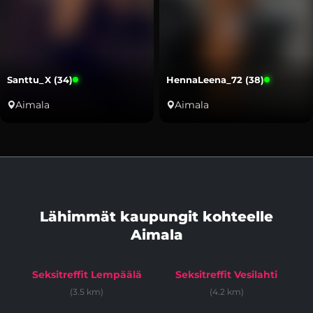
Santtu_X (34)
HennaLeena_72 (38)
Aimala
Aimala
Lähimmät kaupungit kohteelle
Aimala
Seksitreffit Lempäälä
Seksitreffit Vesilahti
(3.5 km)
(4.2 km)