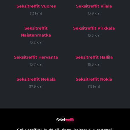
Seksitreffit Vuores
Seksitreffit Viiala
(13 km)
(13.9 km)
Seksitreffit
Seksitreffit Pirkkala
Naistenmatka
(15.3 km)
(15.2 km)
Seksitreffit Hervanta
Seksitreffit Hallila
(15.7 km)
(16.5 km)
Seksitreffit Nekala
Seksitreffit Nokia
(17.9 km)
(19 km)
Seksi
treffit
Seksitreffit: Löydä aikuinen, kokenut kumppani.