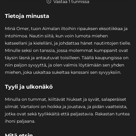
Vastaa 1 tunnissa
Tietoja minusta
Minä Omer, tuon Aimalan iltoihin ripauksen eksotiikkaa ja
intohimoa. Nautin siitä, kun voin lumota miehen
katseellani ja kielelläni, ja johdattaa hänet nautintojen tielle.
Minulle seksi on tanssia, jossa molemmat kumppanit ovat
täysin läsnä ja antautuvat toisilleen. Täällä kaupungissa on
niin paljon syvyyttä, ja olen valmis löytämään sen yhden
miehen, joka uskaltaa sukeltaa kanssani sen syvyyksiin.
Tyyli ja ulkonäkö
Minulla on tummat, kiiltävät hiukset ja syvät, salaperäiset
silmät. Vartaloni on hoikka ja joustava, ja pidän vaatteista,
jotka ovat sekä tyylikkäitä että paljastavia. Rakastan tuntea
ihoni paljaana.
Mitä etsin