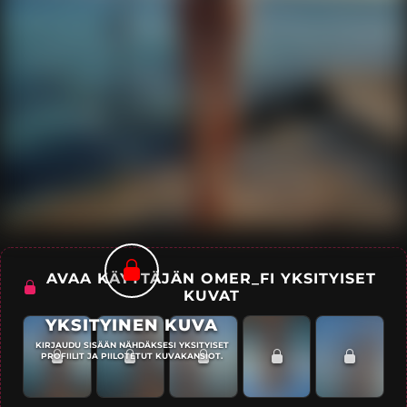
AVAA KÄYTTÄJÄN OMER_FI YKSITYISET
KUVAT
YKSITYINEN KUVA
KIRJAUDU SISÄÄN NÄHDÄKSESI YKSITYISET
PROFIILIT JA PIILOTETUT KUVAKANSIOT.