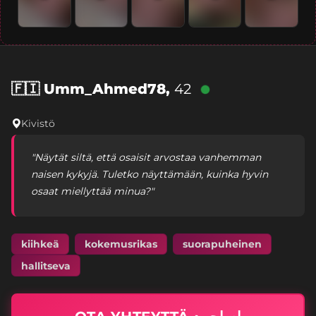
🇫🇮
Umm_Ahmed78,
42
Kivistö
"Näytät siltä, että osaisit arvostaa vanhemman
naisen kykyjä. Tuletko näyttämään, kuinka hyvin
osaat miellyttää minua?"
kiihkeä
kokemusrikas
suorapuheinen
hallitseva