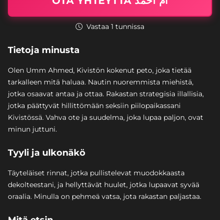
OTA YHTEYTTÄ ام احمد
Vastaa 1 tunnissa
Tietoja minusta
Olen Umm Ahmed, Kivistön kokenut peto, joka tietää
tarkalleen mitä haluaa. Nautin nuoremmista miehistä,
jotka osaavat antaa ja ottaa. Rakastan strategisia illallisia,
jotka päättyvät hillittömään seksiin piilopaikassani
Kivistössä. Vahva ote ja suudelma, joka lupaa paljon, ovat
minun juttuni.
Tyyli ja ulkonäkö
Täyteläiset rinnat, jotka pullistelevat muodokkaasta
dekolteestani, ja hellyttävät huulet, jotka lupaavat syvää
oraalia. Minulla on pehmeä vatsa, jota rakastan paljastaa.
Mitä etsin