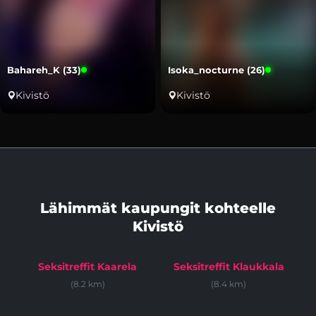
Bahareh_K (33)
Isoka_nocturne (26)
Kivistö
Kivistö
Lähimmät kaupungit kohteelle
Kivistö
Seksitreffit Kaarela
Seksitreffit Klaukkala
(8.2 km)
(8.4 km)