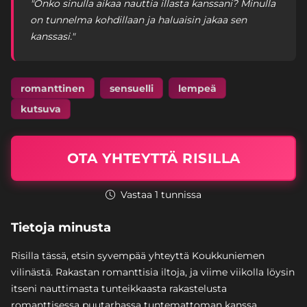
"Onko sinulla aikaa nauttia illasta kanssani? Minulla
on tunnelma kohdillaan ja haluaisin jakaa sen
kanssasi."
romanttinen
sensuelli
lempeä
kutsuva
OTA YHTEYTTÄ RISILLA
Vastaa 1 tunnissa
Tietoja minusta
Risilla tässä, etsin syvempää yhteyttä Koukkuniemen
vilinästä. Rakastan romanttisia iltoja, ja viime viikolla löysin
itseni nauttimasta tunteikkaasta rakastelusta
romanttisessa puutarhassa tuntemattoman kanssa.