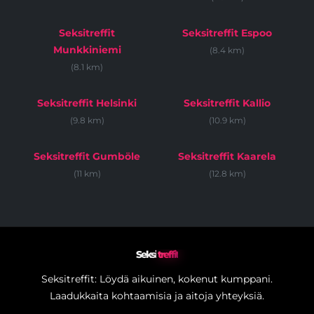
Seksitreffit
Seksitreffit Espoo
Munkkiniemi
(8.4 km)
(8.1 km)
Seksitreffit Helsinki
Seksitreffit Kallio
(9.8 km)
(10.9 km)
Seksitreffit Gumböle
Seksitreffit Kaarela
(11 km)
(12.8 km)
Seksi
treffit
Seksitreffit: Löydä aikuinen, kokenut kumppani.
Laadukkaita kohtaamisia ja aitoja yhteyksiä.