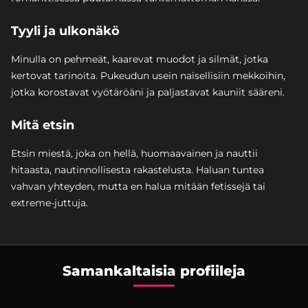
Tyyli ja ulkonäkö
Minulla on pehmeät, kaarevat muodot ja silmät, jotka
kertovat tarinoita. Pukeudun usein naisellisiin mekkoihin,
jotka korostavat vyötäröäni ja paljastavat kauniit sääreni.
Mitä etsin
Etsin miestä, joka on hellä, huomaavainen ja nauttii
hitaasta, nautinnollisesta rakastelusta. Haluan tuntea
vahvan yhteyden, mutta en halua mitään fetissejä tai
extreme-juttuja.
Samankaltaisia profiileja