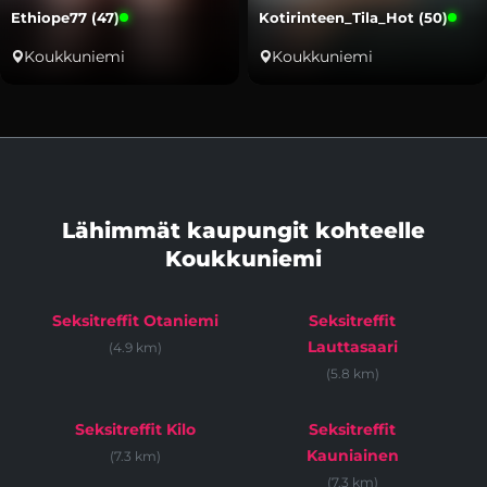
Ethiope77 (47)
Kotirinteen_Tila_Hot (50)
Koukkuniemi
Koukkuniemi
Lähimmät kaupungit kohteelle
Koukkuniemi
Seksitreffit Otaniemi
Seksitreffit
Lauttasaari
(4.9 km)
(5.8 km)
Seksitreffit Kilo
Seksitreffit
Kauniainen
(7.3 km)
(7.3 km)