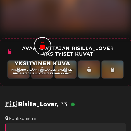
AVAA KÄYTTÄJÄN RISILLA_LOVER
YKSITYISET KUVAT
YKSITYINEN KUVA
KIRJAUDU SISÄÄN NÄHDÄKSESI YKSITYISET
PROFIILIT JA PIILOTETUT KUVAKANSIOT.
🇫🇮
Risilla_Lover,
33
Koukkuniemi