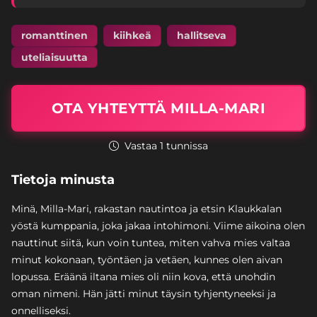
romanttinen
kiihkeä
hallitseva
uteliaisuutta
OTA YHTEYTTÄ MILLA-MARI
Vastaa 1 tunnissa
Tietoja minusta
Minä, Milla-Mari, rakastan nautintoa ja etsin Klaukkalan
yöstä kumppania, joka jakaa intohimoni. Viime aikoina olen
nauttinut siitä, kun voin tuntea, miten vahva mies valtaa
minut kokonaan, työntäen ja vetäen, kunnes olen aivan
lopussa. Eräänä iltana mies oli niin kova, että unohdin
oman nimeni. Hän jätti minut täysin tyhjentyneeksi ja
onnelliseksi.