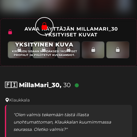
AVAA KÄYTTÄJÄN MILLAMARI_30
YKSITYISET KUVAT
YKSITYINEN KUVA
KIRJAUDU SISÄÄN NÄHDÄKSESI YKSITYISET
PROFIILIT JA PIILOTETUT KUVAKANSIOT.
🇫🇮
MillaMari_30,
30
Klaukkala
"Olen valmis tekemään tästä illasta
unohtumattoman, Klaukkalan kuumimmassa
seurassa. Oletko valmis?"