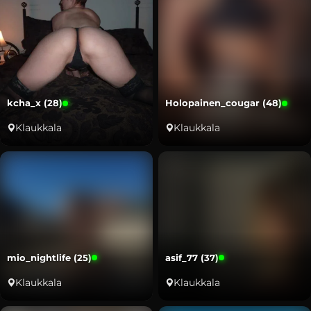
kcha_x (28)
Holopainen_cougar (48)
Klaukkala
Klaukkala
mio_nightlife (25)
asif_77 (37)
Klaukkala
Klaukkala