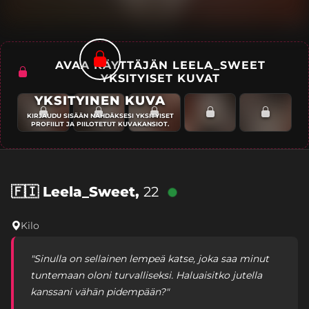
AVAA KÄYTTÄJÄN LEELA_SWEET
YKSITYISET KUVAT
YKSITYINEN KUVA
KIRJAUDU SISÄÄN NÄHDÄKSESI YKSITYISET
PROFIILIT JA PIILOTETUT KUVAKANSIOT.
🇫🇮
Leela_Sweet,
22
Kilo
"Sinulla on sellainen lempeä katse, joka saa minut
tuntemaan oloni turvalliseksi. Haluaisitko jutella
kanssani vähän pidempään?"