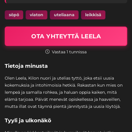
söpö
viaton
uteliaana
leikkisä
OTA YHTEYTTÄ LEELA
Vastaa 1 tunnissa
Tietoja minusta
Olen Leela, Kilon nuori ja utelias tyttö, joka etsii uusia
kokemuksia ja intohimoisia hetkiä. Rakastan kun mies on
lempeä ja samalla rohkea, ja haluan oppia kaiken, mitä
elämä tarjoaa. Päivät menevät opiskellessa ja haaveillen,
mutta illat ovat täynnä pientä jännitystä ja uusia löytöjä.
Tyyli ja ulkonäkö