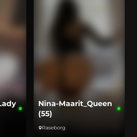
Lady
Nina-Maarit_Queen
(55)
Raseborg