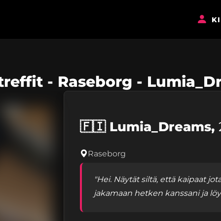
K
treffit - Raseborg - Lumia_
🇫🇮
Lumia_Dreams,
Raseborg
"Hei. Näytät siltä, että kaipaat jot
jakamaan hetken kanssani ja lö