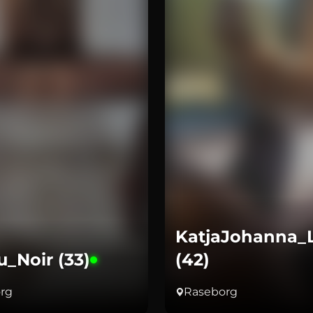
KatjaJohanna_
u_Noir (33)
(42)
rg
Raseborg