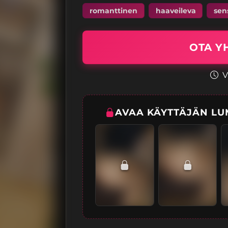
romanttinen
haaveileva
sen
OTA Y
V
AVAA KÄYTTÄJÄN LU