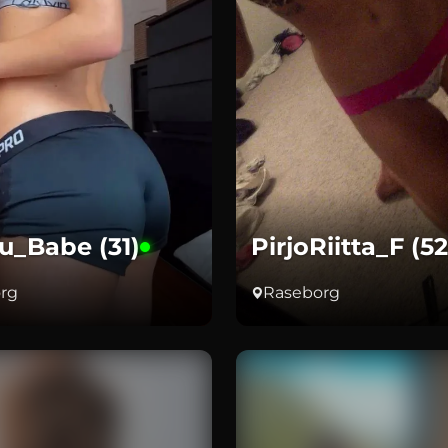
u_Babe (31)
PirjoRiitta_F (52
rg
Raseborg