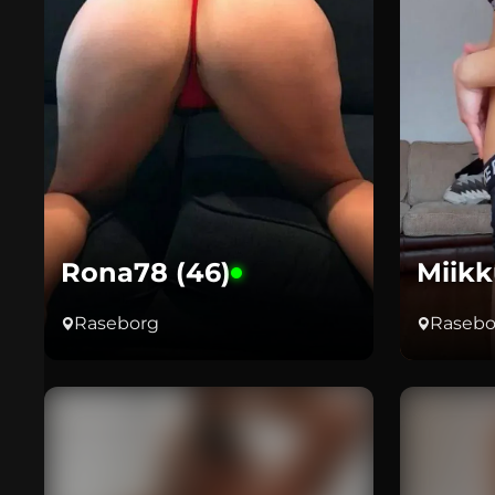
Rona78 (46)
Miikk
Raseborg
Rasebo