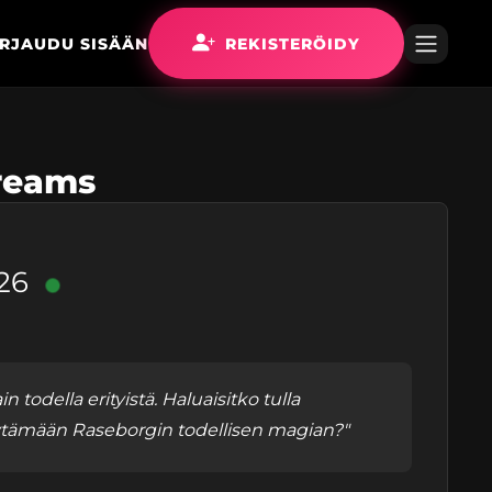
IRJAUDU SISÄÄN
REKISTERÖIDY
Dreams
26
ain todella erityistä. Haluaisitko tulla
ytämään Raseborgin todellisen magian?"