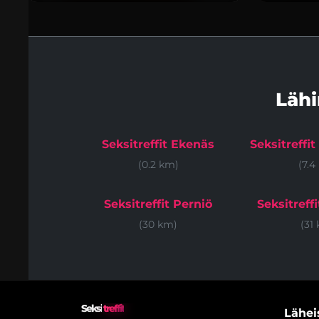
Läh
Seksitreffit Ekenäs
Seksitreffi
(0.2 km)
(7.4
Seksitreffit Perniö
Seksitreffi
(30 km)
(31
Seksi
treffit
Läheis