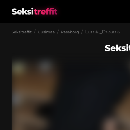
Seksi
treffit
Lumia_Dreams
Seksitreffit
Uusimaa
Raseborg
Seksi