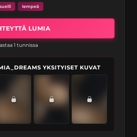
suelli
lempeä
HTEYTTÄ LUMIA
astaa 1 tunnissa
MIA_DREAMS YKSITYISET KUVAT