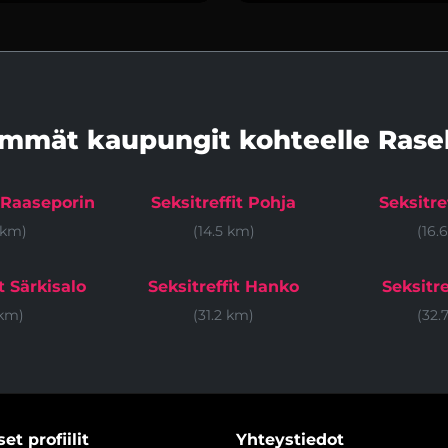
immät kaupungit kohteelle Rase
t Raaseporin
Seksitreffit Pohja
Seksitre
 km)
(14.5 km)
(16.
t Särkisalo
Seksitreffit Hanko
Seksitre
 km)
(31.2 km)
(32.
et profiilit
Yhteystiedot