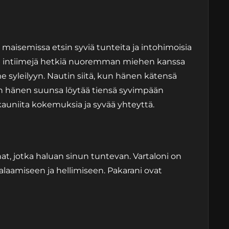
 maisemissa etsin syviä tunteita ja intohimoisia
kaa intiimejä hetkiä nuoremman miehen kanssa
syleilyyn. Nautin siitä, kun hänen kätensä
kun hänen suunsa löytää tiensä syvimpään
 kauniita kokemuksia ja syvää yhteyttä.
at, jotka haluan sinun tuntevan. Vartaloni on
halaamiseen ja hellimiseen. Pakarani ovat