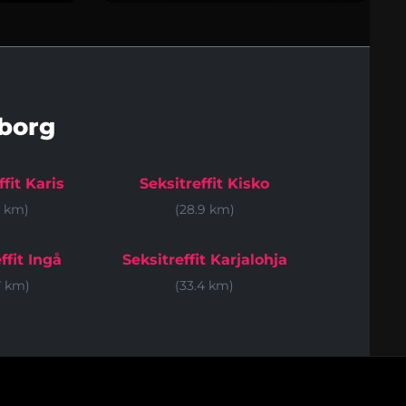
borg
ffit Karis
Seksitreffit Kisko
6 km)
(28.9 km)
ffit Ingå
Seksitreffit Karjalohja
7 km)
(33.4 km)