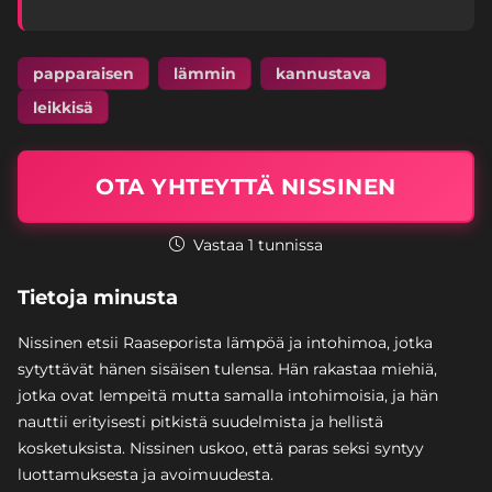
papparaisen
lämmin
kannustava
leikkisä
OTA YHTEYTTÄ NISSINEN
Vastaa 1 tunnissa
Tietoja minusta
Nissinen etsii Raaseporista lämpöä ja intohimoa, jotka
sytyttävät hänen sisäisen tulensa. Hän rakastaa miehiä,
jotka ovat lempeitä mutta samalla intohimoisia, ja hän
nauttii erityisesti pitkistä suudelmista ja hellistä
kosketuksista. Nissinen uskoo, että paras seksi syntyy
luottamuksesta ja avoimuudesta.