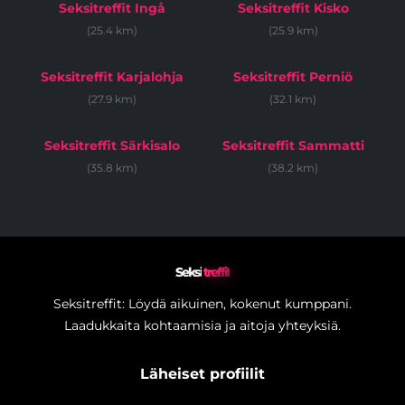
Seksitreffit Ingå
Seksitreffit Kisko
(25.4 km)
(25.9 km)
Seksitreffit Karjalohja
Seksitreffit Perniö
(27.9 km)
(32.1 km)
Seksitreffit Särkisalo
Seksitreffit Sammatti
(35.8 km)
(38.2 km)
Seksi
treffit
Seksitreffit: Löydä aikuinen, kokenut kumppani.
Laadukkaita kohtaamisia ja aitoja yhteyksiä.
Läheiset profiilit