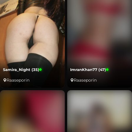
Samira_Night (35)
ImranKhan77 (47)
Raaseporin
Raaseporin