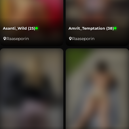
Asanti_Wild (25)
Amrit_Temptation (38)
Raaseporin
Raaseporin