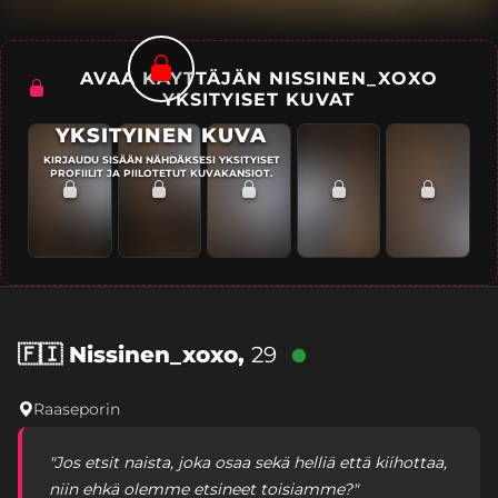
AVAA KÄYTTÄJÄN NISSINEN_XOXO
YKSITYISET KUVAT
YKSITYINEN KUVA
KIRJAUDU SISÄÄN NÄHDÄKSESI YKSITYISET
PROFIILIT JA PIILOTETUT KUVAKANSIOT.
🇫🇮
Nissinen_xoxo,
29
Raaseporin
"Jos etsit naista, joka osaa sekä helliä että kiihottaa,
niin ehkä olemme etsineet toisiamme?"