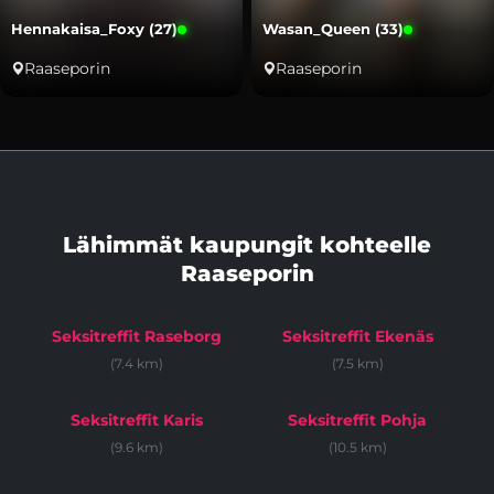
Hennakaisa_Foxy (27)
Wasan_Queen (33)
Raaseporin
Raaseporin
Lähimmät kaupungit kohteelle
Raaseporin
Seksitreffit Raseborg
Seksitreffit Ekenäs
(7.4 km)
(7.5 km)
Seksitreffit Karis
Seksitreffit Pohja
(9.6 km)
(10.5 km)