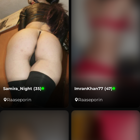
Samira_Night (35)
ImranKhan77 (47)
Raaseporin
Raaseporin