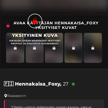
AVAA KÄYTTÄJÄN HENNAKAISA_FOXY
YKSITYISET KUVAT
YKSITYINEN KUVA
KIRJAUDU SISÄÄN NÄHDÄKSESI YKSITYISET
PROFIILIT JA PIILOTETUT KUVAKANSIOT.
🇫🇮
Hennakaisa_Foxy,
27
Raaseporin
"Oletko valmis leikkimään naisen kanssa, joka ei