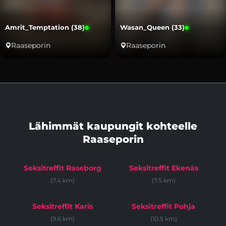
Amrit_Temptation (38)
Wasan_Queen (33)
Raaseporin
Raaseporin
Lähimmät kaupungit kohteelle
Raaseporin
Seksitreffit Raseborg
Seksitreffit Ekenäs
(7.4 km)
(7.5 km)
Seksitreffit Karis
Seksitreffit Pohja
(9.6 km)
(10.5 km)