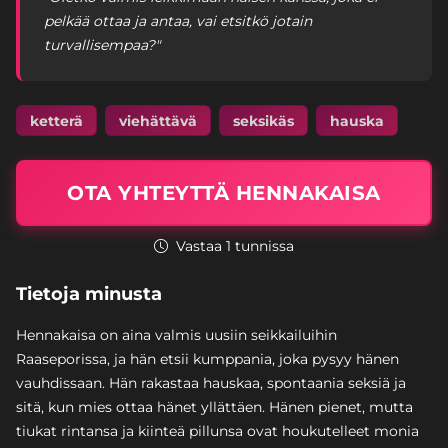
pelkää ottaa ja antaa, vai etsitkö jotain
turvallisempaa?"
ketterä
viehättävä
seksikäs
hauska
OTA YHTEYTTÄ HENNAKAISA
Vastaa 1 tunnissa
Tietoja minusta
Hennakaisa on aina valmis uusiin seikkailuihin
Raaseporissa, ja hän etsii kumppania, joka pysyy hänen
vauhdissaan. Hän rakastaa hauskaa, spontaania seksiä ja
sitä, kun mies ottaa hänet yllättäen. Hänen pienet, mutta
tiukat rintansa ja kiinteä pillunsa ovat houkutelleet monia