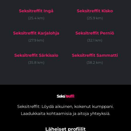
Seksitreffit Ingå
Seksitreffit Kisko
(25.4 km)
(25.9 km)
Seksitreffit Karjalohja
Seksitreffit Perniö
(27.9 km)
(32.1 km)
Seksitreffit Särkisalo
Seksitreffit Sammatti
(35.8 km)
(38.2 km)
Seksi
treffit
Seksitreffit: Löydä aikuinen, kokenut kumppani.
Laadukkaita kohtaamisia ja aitoja yhteyksiä.
Läheiset profiilit