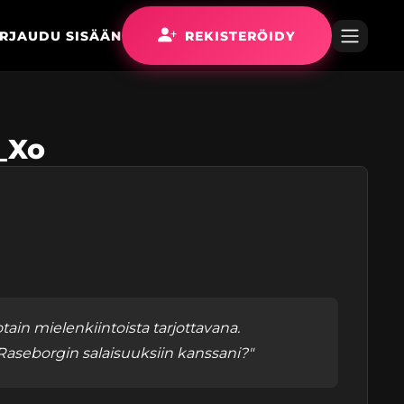
IRJAUDU SISÄÄN
REKISTERÖIDY
g_Xo
 jotain mielenkiintoista tarjottavana.
aseborgin salaisuuksiin kanssani?"