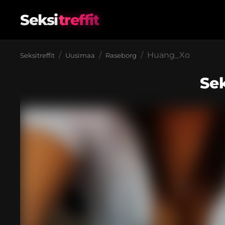
Seksi
treffit
Huang_Xo
Seksitreffit
Uusimaa
Raseborg
Sek