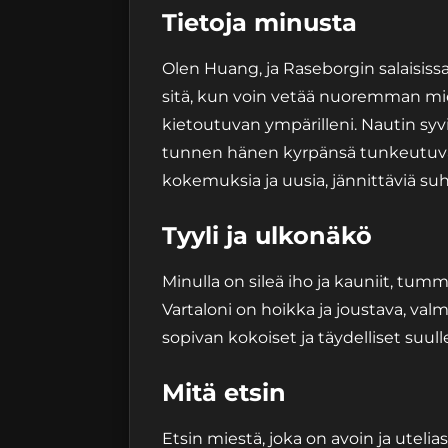
Tietoja minusta
Olen Huang, ja Raseborgin salaisiss
sitä, kun voin vetää nuoremman mie
kietoutuvan ympärilleni. Nautin syvi
tunnen hänen kyrpänsä tunkeutuvan 
kokemuksia ja uusia, jännittäviä suh
Tyyli ja ulkonäkö
Minulla on sileä iho ja kauniit, tum
Vartaloni on hoikka ja joustava, val
sopivan kokoiset ja täydelliset suull
Mitä etsin
Etsin miestä, joka on avoin ja utelia