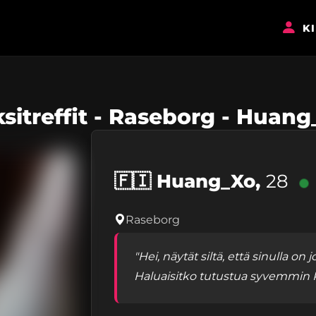
K
sitreffit - Raseborg - Huan
🇫🇮
Huang_Xo,
28
Raseborg
"Hei, näytät siltä, että sinulla on
Haluaisitko tutustua syvemmin R