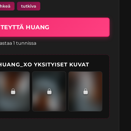
ihkeä
tutkiva
HTEYTTÄ HUANG
astaa 1 tunnissa
HUANG_XO YKSITYISET KUVAT