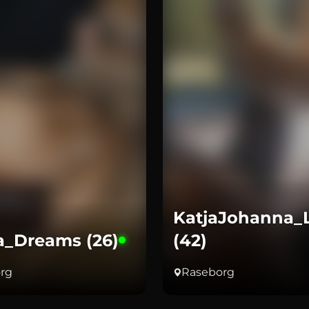
KatjaJohanna_
a_Dreams (26)
(42)
rg
Raseborg