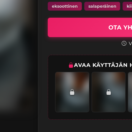
eksoottinen
salaperäinen
ki
OTA Y
V
AVAA KÄYTTÄJÄN 