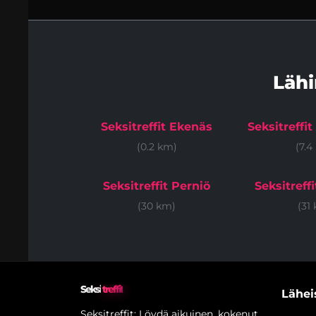
Läh
Seksitreffit Ekenäs
Seksitreffi
(0.2 km)
(7.4
Seksitreffit Perniö
Seksitreffi
(30 km)
(31
Seksi
treffit
Läheis
Seksitreffit: Löydä aikuinen, kokenut