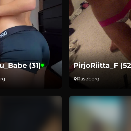
u_Babe (31)
PirjoRiitta_F (52
rg
Raseborg