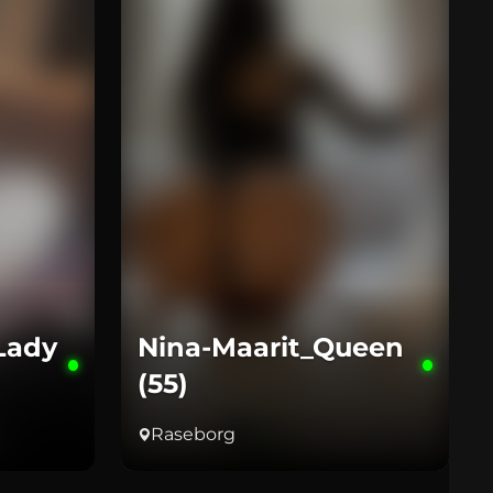
Lady
Nina-Maarit_Queen
(55)
Raseborg