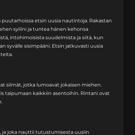
a puutarhoissa etsin uusia nautintoja. Rakastan
hen syliini ja tuntea hänen kehonsa
stä, intohimoisista suudelmista ja siitä, kun
syvälle sisimpääni. Etsin jatkuvasti uusia
teita.
mat silmät, jotka lumoavat jokaisen miehen.
mis taipumaan kaikkiin asentoihin. Rintani ovat
e.
s, ja joka nauttii tutustumisesta uusiin