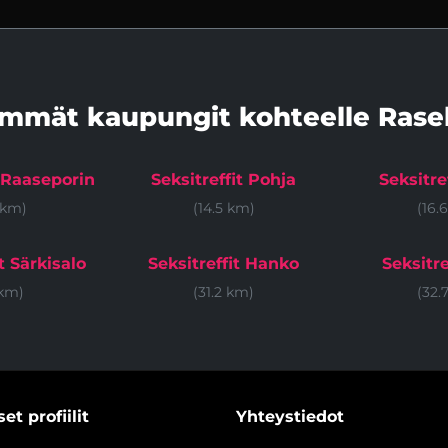
immät kaupungit kohteelle Rase
t Raaseporin
Seksitreffit Pohja
Seksitre
 km)
(14.5 km)
(16.
t Särkisalo
Seksitreffit Hanko
Seksitre
 km)
(31.2 km)
(32.
et profiilit
Yhteystiedot