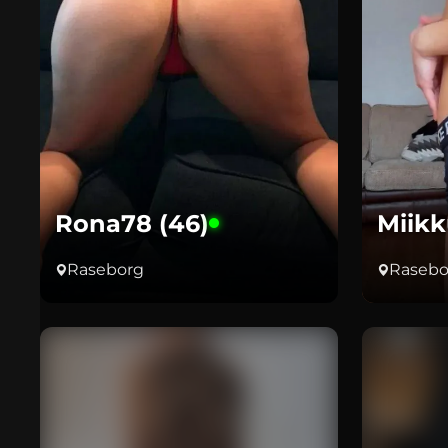
Rona78 (46)
Miikk
Raseborg
Rasebo