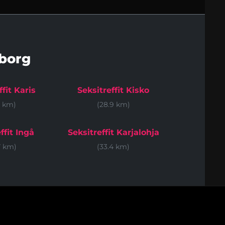
borg
ffit Karis
Seksitreffit Kisko
6 km)
(28.9 km)
ffit Ingå
Seksitreffit Karjalohja
7 km)
(33.4 km)