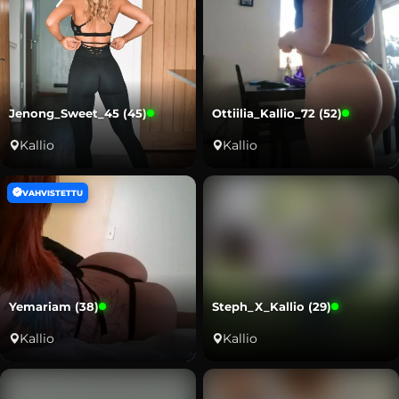
Jenong_Sweet_45 (45)
Ottiilia_Kallio_72 (52)
Kallio
Kallio
VAHVISTETTU
Yemariam (38)
Steph_X_Kallio (29)
Kallio
Kallio