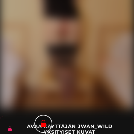
AVAA KÄYTTÄJÄN JWAN_WILD
YKSITYISET KUVAT