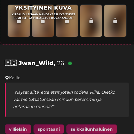
YKSITYINEN KUVA
KIRJAUDU SISÄÄN NÄHDÄKSESI YKSITYISET
PROFIILIT JA PIILOTETUT KUVAKANSIOT.
🇫🇮
Jwan_Wild,
26
Kallio
"Näytät siltä, että etsit jotain todella villiä. Oletko
valmis tutustumaan minuun paremmin ja
antamaan mennä?"
villieläin
spontaani
seikkailunhaluinen