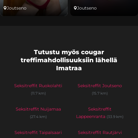
Joutseno
Joutseno
Tutustu myös cougar
treffimahdollisuuksiin lähellä
Imatraa
Seksitreffit Ruokolahti
Seksitreffit Joutseno
(11.7 km)
(15.7 km)
Seksitreffit Nuijamaa
Seksitreffit
Lappeenranta
(27.4 km)
(33.9 km)
Seksitreffit Taipalsaari
Seksitreffit Rautjärvi