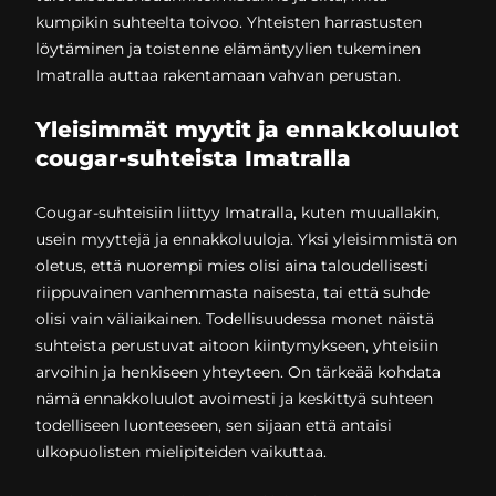
kumpikin suhteelta toivoo. Yhteisten harrastusten
löytäminen ja toistenne elämäntyylien tukeminen
Imatralla auttaa rakentamaan vahvan perustan.
Yleisimmät myytit ja ennakkoluulot
cougar-suhteista Imatralla
Cougar-suhteisiin liittyy Imatralla, kuten muuallakin,
usein myyttejä ja ennakkoluuloja. Yksi yleisimmistä on
oletus, että nuorempi mies olisi aina taloudellisesti
riippuvainen vanhemmasta naisesta, tai että suhde
olisi vain väliaikainen. Todellisuudessa monet näistä
suhteista perustuvat aitoon kiintymykseen, yhteisiin
arvoihin ja henkiseen yhteyteen. On tärkeää kohdata
nämä ennakkoluulot avoimesti ja keskittyä suhteen
todelliseen luonteeseen, sen sijaan että antaisi
ulkopuolisten mielipiteiden vaikuttaa.