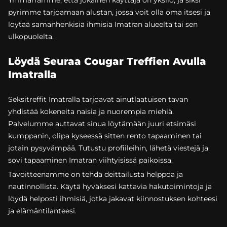
pyrimme tarjoamaan alustan, jossa voit olla oma itsesi ja
löytää samanhenkisiä ihmisiä Imatran alueelta tai sen
ulkopuolelta.
Löydä Seuraa Cougar Treffien Avulla
Imatralla
Seksitreffit Imatralla tarjoavat ainutlaatuisen tavan
yhdistää kokeneita naisia ja nuorempia miehiä.
Palvelumme auttavat sinua löytämään juuri etsimäsi
kumppanin, olipa kyseessä sitten rento tapaaminen tai
jotain pysyvämpää. Tutustu profiileihin, lähetä viestejä ja
sovi tapaaminen Imatran viihtyisissä paikoissa.
Tavoitteenamme on tehdä deittailusta helppoa ja
nautinnollista. Käytä hyväksesi kattavia hakutoimintoja ja
löydä helposti ihmisiä, jotka jakavat kiinnostuksen kohteesi
ja elämäntilanteesi.