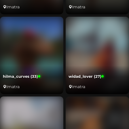
Imatra
Imatra
hilma_curves (33)
widad_lover (27)
Imatra
Imatra