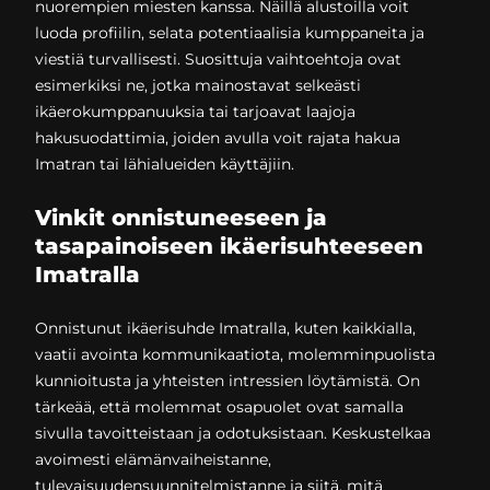
nuorempien miesten kanssa. Näillä alustoilla voit
luoda profiilin, selata potentiaalisia kumppaneita ja
viestiä turvallisesti. Suosittuja vaihtoehtoja ovat
esimerkiksi ne, jotka mainostavat selkeästi
ikäerokumppanuuksia tai tarjoavat laajoja
hakusuodattimia, joiden avulla voit rajata hakua
Imatran tai lähialueiden käyttäjiin.
Vinkit onnistuneeseen ja
tasapainoiseen ikäerisuhteeseen
Imatralla
Onnistunut ikäerisuhde Imatralla, kuten kaikkialla,
vaatii avointa kommunikaatiota, molemminpuolista
kunnioitusta ja yhteisten intressien löytämistä. On
tärkeää, että molemmat osapuolet ovat samalla
sivulla tavoitteistaan ja odotuksistaan. Keskustelkaa
avoimesti elämänvaiheistanne,
tulevaisuudensuunnitelmistanne ja siitä, mitä