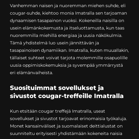
Vanhemman naisen ja nuoremman miehen suhde, eli
cougar-suhde, kiehtoo monia Imatralla sen tarjoaman
dynaamisen tasapainon vuoksi. Kokeneilla naisilla on
usein elämänkokemusta ja itseluottamusta, kun taas
nuoremmilla miehillä energiaa ja uusia näkökulmia.
Tämä yhdistelmä luo usein jännittävän ja
tasapainoisen dynamiikan. Imatralla, kuten muuallakin,
tällaiset suhteet voivat tarjota molemmille osapuolille
uusia oppimiskokemuksia ja syvempää ymmärrystä
eri elämänvaiheista.
Suosituimmat sovellukset ja
sivustot cougar-treffeille Imatralla
Kun etsitään cougar treffejä Imatralla, useat
sovellukset ja sivustot tarjoavat erinomaisia työkaluja.
Monet kansainväliset ja suomalaiset deittialustat on
suunniteltu erityisesti yhdistämään kokeneita naisia