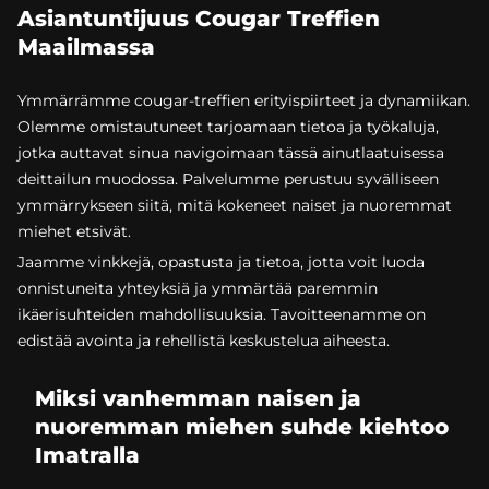
Asiantuntijuus Cougar Treffien
Maailmassa
Ymmärrämme cougar-treffien erityispiirteet ja dynamiikan.
Olemme omistautuneet tarjoamaan tietoa ja työkaluja,
jotka auttavat sinua navigoimaan tässä ainutlaatuisessa
deittailun muodossa. Palvelumme perustuu syvälliseen
ymmärrykseen siitä, mitä kokeneet naiset ja nuoremmat
miehet etsivät.
Jaamme vinkkejä, opastusta ja tietoa, jotta voit luoda
onnistuneita yhteyksiä ja ymmärtää paremmin
ikäerisuhteiden mahdollisuuksia. Tavoitteenamme on
edistää avointa ja rehellistä keskustelua aiheesta.
Miksi vanhemman naisen ja
nuoremman miehen suhde kiehtoo
Imatralla