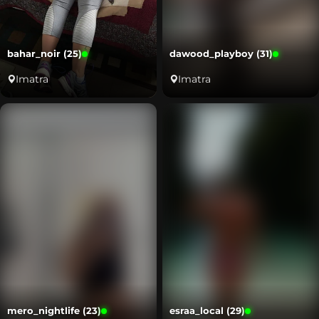
bahar_noir (25)
dawood_playboy (31)
Imatra
Imatra
mero_nightlife (23)
esraa_local (29)