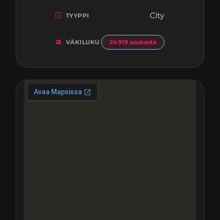
City
TYYPPI
VÄKILUKU
24 919 asukasta