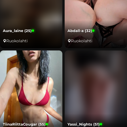
Aura_laine (25)
Abdall-a (32)
Ruokolahti
Ruokolahti
TiinaRiittaCougar (55)
Yassi_Nights (51)