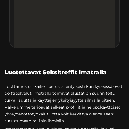
Luotettavat Seksitreffit Imatralla
Luottamus on kaiken perusta, erityisesti kun kyseessä ovat
deittipalvelut. Imatralla toimivat alustat on suunniteltu
turvallisuutta ja käyttäjien yksityisyyttä silmällä pitäen.
Palvelumme tarjoavat selkeät profiilit ja helppokäyttöiset
yhteydenottotyökalut, jotta voit keskittyä olennaiseen:
tutustumaan muihin ihmisiin.
Ymmärrämme, että jokainen käyttäjä on yksilö, ja siksi