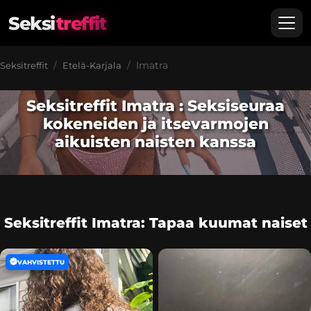
Seksi
treffit
Imatra
Seksitreffit
Etelä-Karjala
Seksitreffit Imatra : Seksiseuraa
kokeneiden ja itsevarmojen
aikuisten naisten kanssa
Seksitreffit Imatra: Tapaa kuumat naiset
VAHVISTETTU