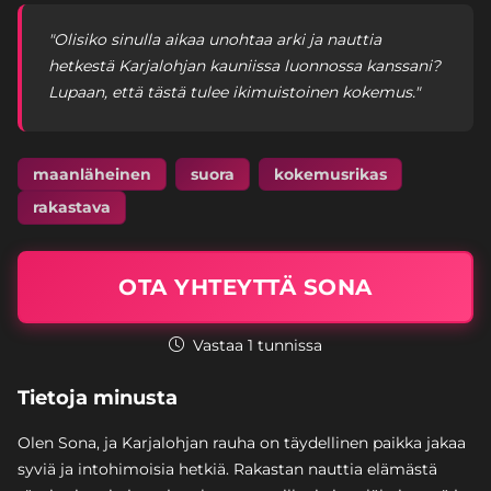
"Olisiko sinulla aikaa unohtaa arki ja nauttia
hetkestä Karjalohjan kauniissa luonnossa kanssani?
Lupaan, että tästä tulee ikimuistoinen kokemus."
maanläheinen
suora
kokemusrikas
rakastava
OTA YHTEYTTÄ SONA
Vastaa 1 tunnissa
Tietoja minusta
Olen Sona, ja Karjalohjan rauha on täydellinen paikka jakaa
syviä ja intohimoisia hetkiä. Rakastan nauttia elämästä