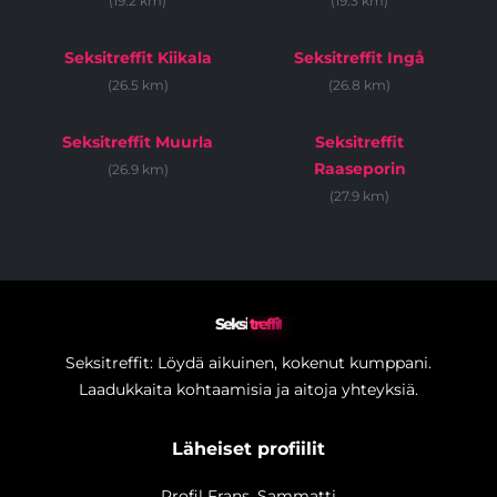
(19.2 km)
(19.3 km)
Seksitreffit Kiikala
Seksitreffit Ingå
(26.5 km)
(26.8 km)
Seksitreffit Muurla
Seksitreffit
Raaseporin
(26.9 km)
(27.9 km)
Seksi
treffit
Seksitreffit: Löydä aikuinen, kokenut kumppani.
Laadukkaita kohtaamisia ja aitoja yhteyksiä.
Läheiset profiilit
Profil Frans_Sammatti