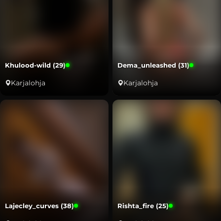
Khulood-wild (29)
Dema_unleashed (31)
Karjalohja
Karjalohja
Lajecley_curves (38)
Rishta_fire (25)