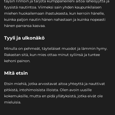
täysin rinnoin ja tarjota kumppaneilleni aitoa läheisyyttä ja
fyysistä nautintoa. Viimeksi sain yhden kaupunkilaisen
miehen huokailemaan ihastuksesta, kun kerroin hänelle,
kuinka paljon nautin hänen nahastaan ja kuinka nopeasti
hänen parransa kasvaa.
Tyyli ja ulkonäkö
Minulla on pehmeät, täyteläiset muodot ja lämmin hymy.
Rakastan sitä, kun mies ottaa minut syliinsä ja tuntee
kehoni painon.
Mitä etsin
Etsin miehiä, jotka arvostavat aitoa yhteyttä ja nauttivat
pitkistä, intohimoisista illoista. Olen avoin uusille
kokemuksille, mutta en pidä yllätyksistä, jotka eivät ole
mieluisia.