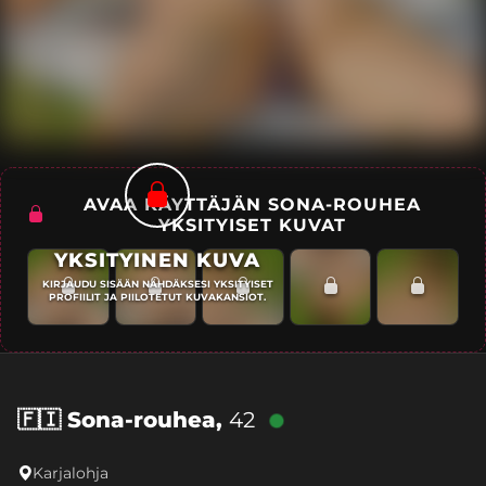
AVAA KÄYTTÄJÄN SONA-ROUHEA
YKSITYISET KUVAT
YKSITYINEN KUVA
KIRJAUDU SISÄÄN NÄHDÄKSESI YKSITYISET
PROFIILIT JA PIILOTETUT KUVAKANSIOT.
🇫🇮
Sona-rouhea,
42
Karjalohja