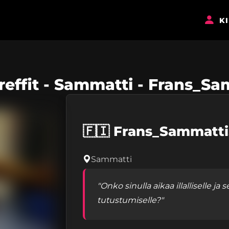
K
reffit - Sammatti - Frans_S
🇫🇮
Frans_Sammatti
Sammatti
"Onko sinulla aikaa illalliselle 
tutustumiselle?"