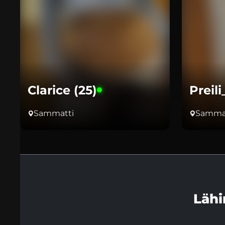
Clarice (25)
Preili
Sammatti
Samma
Lähi