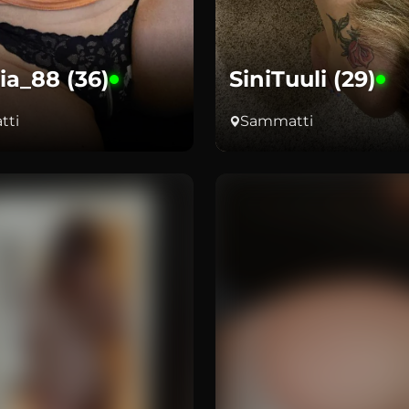
iia_88 (36)
SiniTuuli (29)
tti
Sammatti