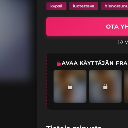
kypsä
luotettava
hienostun
OTA Y
V
AVAA KÄYTTÄJÄN FRA