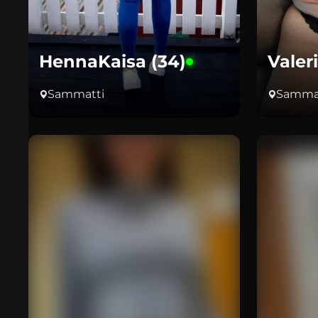
HennaKaisa (34)
Valer
Sammatti
Samma