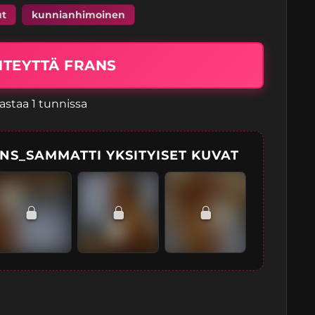
ut
kunnianhimoinen
HTEYTTÄ FRANS
astaa 1 tunnissa
NS_SAMMATTI YKSITYISET KUVAT