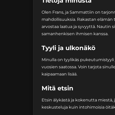
Tietoja minusta
Olen Frans, ja Sammattiin on tarjon
mahdollisuuksia. Rakastan elämän t
arvostaa laatua ja syvyyttä. Nautin s
samanhenkisen ihmisen kanssa.
Tyyli ja ulkonäkö
Minulla on tyylikäs pukeutumistyyli 
vuosien saatossa. Voin tarjota sinul
kaipaamaan lisää.
Mitä etsin
Etsin älykästä ja kokenutta miestä, j
keskusteluja kuin intohimoisia öitäk