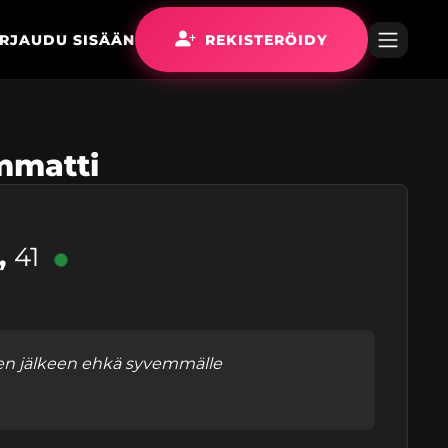
IRJAUDU SISÄÄN
REKISTERÖIDY
ammatti
,
41
ja sen jälkeen ehkä syvemmälle