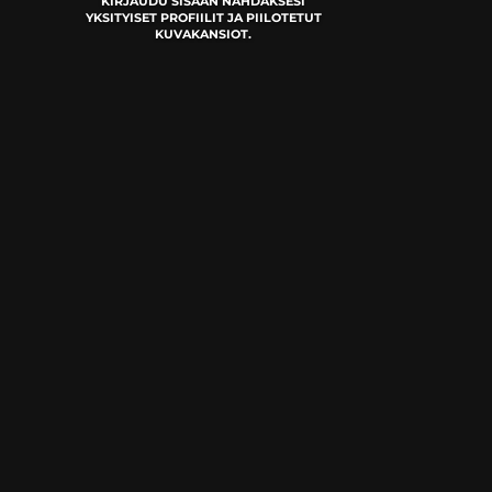
KIRJAUDU SISÄÄN NÄHDÄKSESI
YKSITYISET PROFIILIT JA PIILOTETUT
KUVAKANSIOT.