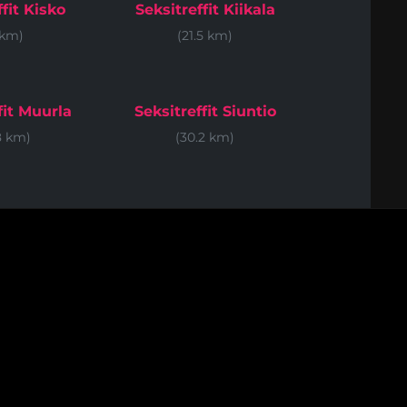
ffit Kisko
Seksitreffit Kiikala
 km)
(21.5 km)
fit Muurla
Seksitreffit Siuntio
8 km)
(30.2 km)