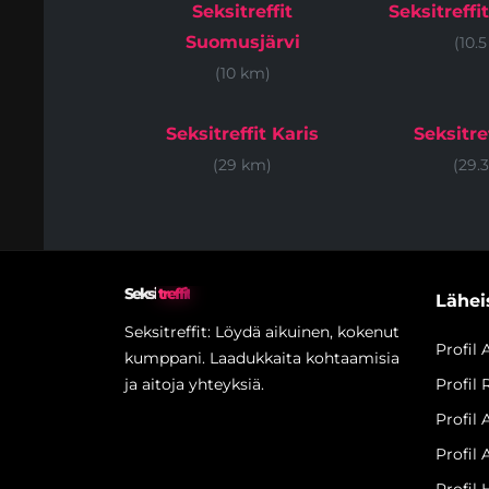
Seksitreffit
Seksitreffi
Suomusjärvi
(10.
(10 km)
Seksitreffit Karis
Seksitref
(29 km)
(29.
Seksi
treffit
Läheis
Seksitreffit: Löydä aikuinen, kokenut
Profil
kumppani. Laadukkaita kohtaamisia
ja aitoja yhteyksiä.
Profil 
Profil
Profil 
Profil