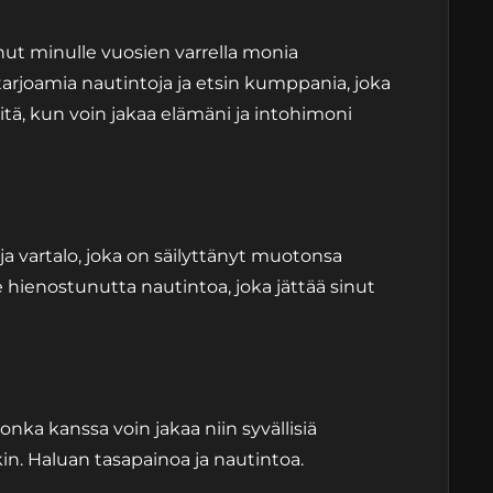
nut minulle vuosien varrella monia
arjoamia nautintoja ja etsin kumppania, joka
iitä, kun voin jakaa elämäni ja intohimoni
ja vartalo, joka on säilyttänyt muotonsa
le hienostunutta nautintoa, joka jättää sinut
onka kanssa voin jakaa niin syvällisiä
in. Haluan tasapainoa ja nautintoa.