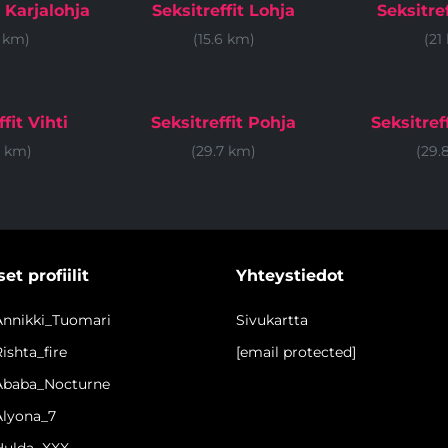
t Karjalohja
Seksitreffit Lohja
Seksitre
5 km)
(15.6 km)
(21
fit Vihti
Seksitreffit Pohja
Seksitref
3 km)
(29.7 km)
(29.
et profiilit
Yhteystiedot
 Annikki_Tuomari
Sivukartta
Rishta_fire
[email protected]
 Ababa_Nocturne
Alyona_7
 Hulda_XXX