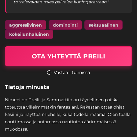
tottelevainen mies palvelee kuningatartaan."
aggressiivinen
dominointi
seksuaalinen
kokeilunhaluinen
OTA YHTEYTTÄ PREILI
Vastaa 1 tunnissa
Tietoja minusta
Nimeni on Preili, ja Sammattiin on täydellinen paikka
toteuttaa villeimmätkin fantasiani. Rakastan ottaa ohjat
käsiini ja näyttää miehelle, kuka todella määrää. Olen täällä
nauttimassa ja antamassa nautintoa äärimmäisessä
muodossa.