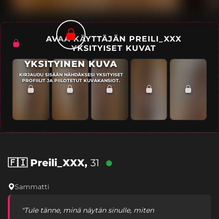
AVAA KÄYTTÄJÄN PREILI_XXX
YKSITYISET KUVAT
YKSITYINEN KUVA
KIRJAUDU SISÄÄN NÄHDÄKSESI YKSITYISET
PROFIILIT JA PIILOTETUT KUVAKANSIOT.
🇫🇮
Preili_XXX,
31
Sammatti
"Tule tänne, minä näytän sinulle, miten