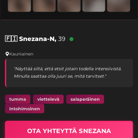
🇫🇮
Snezana-N,
39
Kauniainen
"Näyttää siltä, että etsit jotain todella intensiivistä.
Minulla saattaa olla juuri se, mitä tarvitset."
tumma
viettelevä
salaperäinen
intohimoinen
OTA YHTEYTTÄ SNEZANA