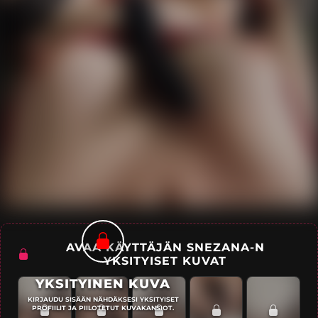
AVAA KÄYTTÄJÄN SNEZANA-N
YKSITYISET KUVAT
YKSITYINEN KUVA
KIRJAUDU SISÄÄN NÄHDÄKSESI YKSITYISET
PROFIILIT JA PIILOTETUT KUVAKANSIOT.