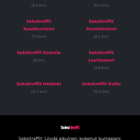
(6.4 km)
(6.4 km)
Seksitreffit
Seksitreffit
Koukkuniemi
Munkkiniemi
(7.3 km)
(8.2 km)
Seksitreffit Kaarela
Seksitreffit
Lauttasaari
(9 km)
(9.8 km)
Seksitreffit Helsinki
Seksitreffit Kallio
(12.4 km)
(12.5 km)
Seksi
treffit
Seksitreffit: Löydä aikuinen, kokenut kumppani.