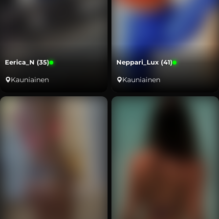
Eerica_N (35)
Neppari_Lux (41)
Kauniainen
Kauniainen