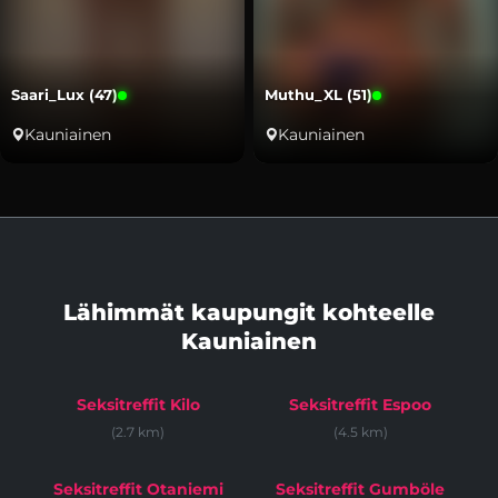
Saari_Lux (47)
Muthu_XL (51)
Kauniainen
Kauniainen
Lähimmät kaupungit kohteelle
Kauniainen
Seksitreffit Kilo
Seksitreffit Espoo
(2.7 km)
(4.5 km)
Seksitreffit Otaniemi
Seksitreffit Gumböle