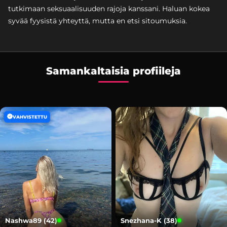
tutkimaan seksuaalisuuden rajoja kanssani. Haluan kokea
syvää fyysistä yhteyttä, mutta en etsi sitoumuksia.
Samankaltaisia profiileja
VAHVISTETTU
Nashwa89 (42)
Snezhana-K (38)