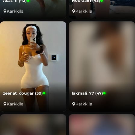
Asas_fi (42)
Hooraa81 (43)
Karkkila
Karkkila
zeenat_cougar (39)
lakmali_77 (47)
Karkkila
Karkkila