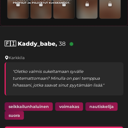
PROFIILIT JA PIILOTETUT KUVAKANSIOT.
🇫🇮
Kaddy_babe,
38
Karkkila
"Oletko valmis sukeltamaan syvälle
tuntemattomaan? Minulla on pari temppua
hihassani, jotka saavat sinut pyytämään lisää."
seikkailunhaluinen
voimakas
nautiskelija
suora