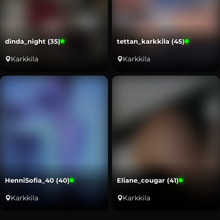
dinda_night (35)
tettan_karkkila (45)
Karkkila
Karkkila
HenniSofia_40 (40)
Eliane_cougar (41)
Karkkila
Karkkila