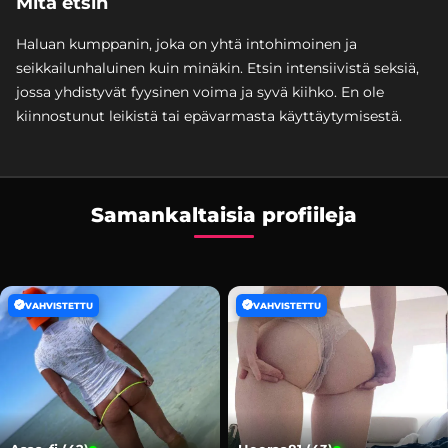
Mitä etsin
Haluan kumppanin, joka on yhtä intohimoinen ja
seikkailunhaluinen kuin minäkin. Etsin intensiivistä seksiä,
jossa yhdistyvät fyysinen voima ja syvä kiihko. En ole
kiinnostunut leikistä tai epävarmasta käyttäytymisestä.
Samankaltaisia profiileja
VAHVISTETTU
VAHVISTETTU