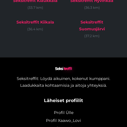
Seksitreffit Klaukkala
Seksitreffit Hyvinkää
(33.7 km)
(36.3 km)
Seksitreffit Kiikala
Seksitreffit
Suomusjärvi
(36.4 km)
(37.2 km)
Seksi
treffit
Seksitreffit: Löydä aikuinen, kokenut kumppani.
Laadukkaita kohtaamisia ja aitoja yhteyksiä.
Läheiset profiilit
Profil Ülle
Profil Xaawo_Lovi