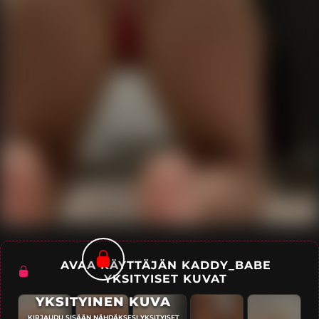
AVAA KÄYTTÄJÄN KADDY_BABE
YKSITYISET KUVAT
YKSITYINEN KUVA
KIRJAUDU SISÄÄN NÄHDÄKSESI YKSITYISET