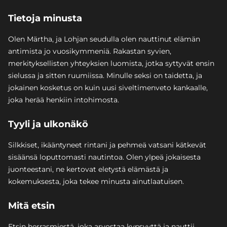
Tietoja minusta
Olen Märtha, ja Lohjan seudulla olen nauttinut elämän
antimista jo vuosikymmeniä. Rakastan syvien,
merkityksellisten yhteyksien luomista, jotka syttyvät ensin
sielussa ja sitten ruumiissa. Minulle seksi on taidetta, ja
jokainen kosketus on kuin uusi siveltimenveto kankaalle,
joka herää henkiin intohimosta.
Tyyli ja ulkonäkö
Silkkiset, ikääntyneet rintani ja pehmeä vatsani kätkevät
sisäänsä loputtomasti nautintoa. Olen ylpeä jokaisesta
juonteestani, ne kertovat eletystä elämästä ja
kokemuksesta, joka tekee minusta ainutlaatuisen.
Mitä etsin
Etsin herrasmiestä, joka arvostaa kypsyyttä ja nauttii