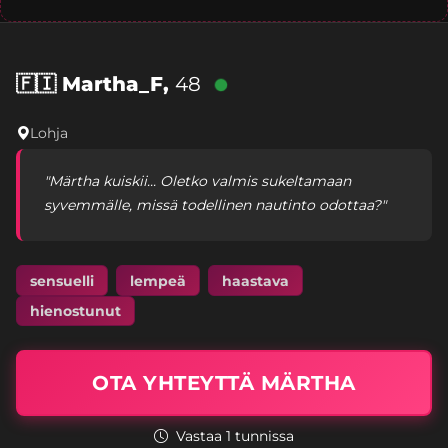
🇫🇮
Martha_F,
48
Lohja
"Märtha kuiskii... Oletko valmis sukeltamaan
syvemmälle, missä todellinen nautinto odottaa?"
sensuelli
lempeä
haastava
hienostunut
OTA YHTEYTTÄ MÄRTHA
Vastaa 1 tunnissa