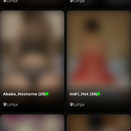
Lohja
Lohja
Ababa_Nocturne (29)
Indri_Hot (36)
Lohja
Lohja