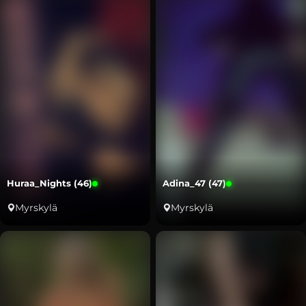
Huraa_Nights (46)
Adina_47 (47)
Myrskylä
Myrskylä