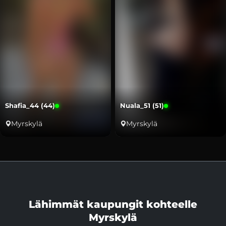
Shafia_44 (44)
Nuala_51 (51)
Myrskylä
Myrskylä
Lähimmät kaupungit kohteelle
Myrskylä