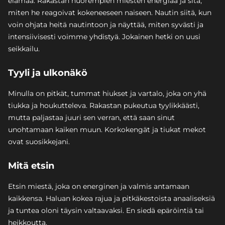
elämää. Rakastan nuorempien miesten energiaa ja sitä,
miten he reagoivat kokeneeseen naiseen. Nautin siitä, kun
voin ohjata heitä nautintoon ja näyttää, miten syvästi ja
intensiivisesti voimme yhdistyä. Jokainen hetki on uusi
seikkailu.
Tyyli ja ulkonäkö
Minulla on pitkät, tummat hiukset ja vartalo, joka on yhä
tiukka ja houkutteleva. Rakastan pukeutua tyylikkäästi,
mutta paljastaa juuri sen verran, että saan sinut
unohtamaan kaiken muun. Korkokengät ja tiukat mekot
ovat suosikkejani.
Mitä etsin
Etsin miestä, joka on energinen ja valmis antamaan
kaikkensa. Haluan kokea rajua ja pitkäkestoista anaaliseksiä
ja tuntea oloni täysin valtaavaksi. En siedä epäröintiä tai
heikkoutta.