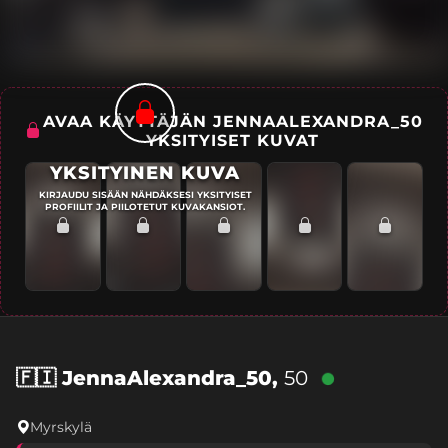
AVAA KÄYTTÄJÄN JENNAALEXANDRA_50
YKSITYISET KUVAT
YKSITYINEN KUVA
KIRJAUDU SISÄÄN NÄHDÄKSESI YKSITYISET
PROFIILIT JA PIILOTETUT KUVAKANSIOT.
🇫🇮
JennaAlexandra_50,
50
Myrskylä