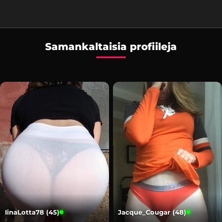
Samankaltaisia profiileja
IinaLotta78 (45)
Jacque_Cougar (48)