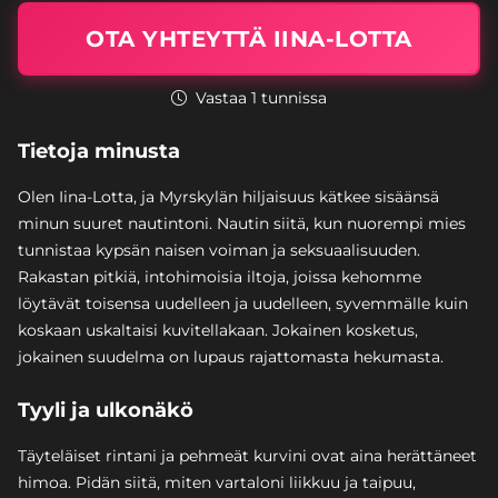
OTA YHTEYTTÄ IINA-LOTTA
Vastaa 1 tunnissa
Tietoja minusta
Olen Iina-Lotta, ja Myrskylän hiljaisuus kätkee sisäänsä
minun suuret nautintoni. Nautin siitä, kun nuorempi mies
tunnistaa kypsän naisen voiman ja seksuaalisuuden.
Rakastan pitkiä, intohimoisia iltoja, joissa kehomme
löytävät toisensa uudelleen ja uudelleen, syvemmälle kuin
koskaan uskaltaisi kuvitellakaan. Jokainen kosketus,
jokainen suudelma on lupaus rajattomasta hekumasta.
Tyyli ja ulkonäkö
Täyteläiset rintani ja pehmeät kurvini ovat aina herättäneet
himoa. Pidän siitä, miten vartaloni liikkuu ja taipuu,