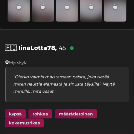
🇫🇮
IinaLotta78,
45
Myrskylä
"Oletko valmis maistamaan naista, joka tietää
miten nauttia elämästä ja sinusta täysillä? Näytä
minulle, mitä osaat."
kypsä
rohkea
määrätietoinen
kokemusrikas