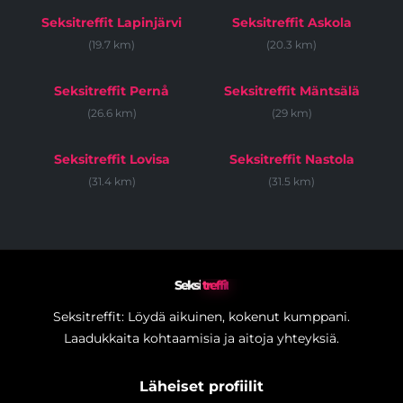
Seksitreffit Lapinjärvi
Seksitreffit Askola
(19.7 km)
(20.3 km)
Seksitreffit Pernå
Seksitreffit Mäntsälä
(26.6 km)
(29 km)
Seksitreffit Lovisa
Seksitreffit Nastola
(31.4 km)
(31.5 km)
Seksi
treffit
Seksitreffit: Löydä aikuinen, kokenut kumppani.
Laadukkaita kohtaamisia ja aitoja yhteyksiä.
Läheiset profiilit