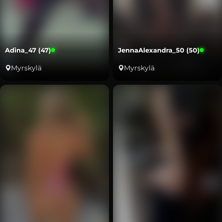
Adina_47 (47)
JennaAlexandra_50 (50)
Myrskylä
Myrskylä