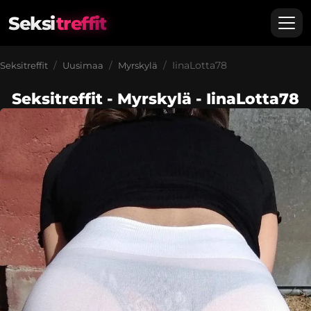
Seksi
treffit
IinaLotta78
Seksitreffit
Uusimaa
Myrskylä
Seksitreffit - Myrskylä - IinaLotta78