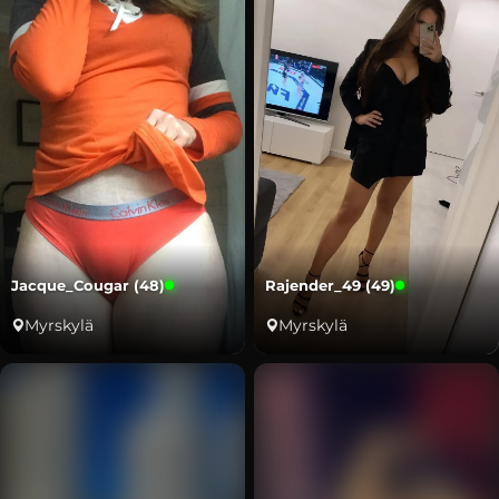
Jacque_Cougar (48)
Rajender_49 (49)
Myrskylä
Myrskylä