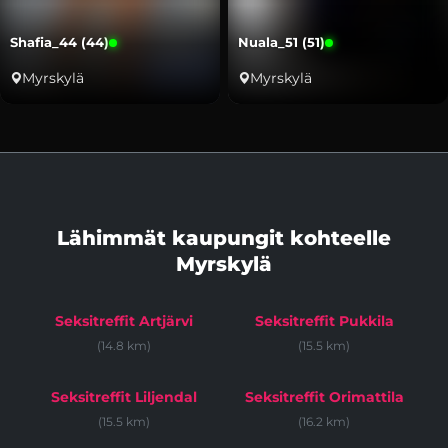
Shafia_44 (44)
Nuala_51 (51)
Myrskylä
Myrskylä
Lähimmät kaupungit kohteelle
Myrskylä
Seksitreffit Artjärvi
Seksitreffit Pukkila
(14.8 km)
(15.5 km)
Seksitreffit Liljendal
Seksitreffit Orimattila
(15.5 km)
(16.2 km)