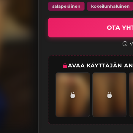
salaperäinen
kokeilunhaluinen
OTA YH
V
AVAA KÄYTTÄJÄN AN