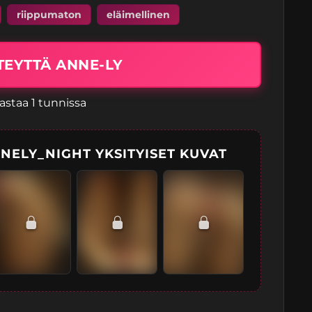
riippumaton
eläimellinen
TEYTTÄ ANNE-LY
astaa 1 tunnissa
NELY_NIGHT YKSITYISET KUVAT