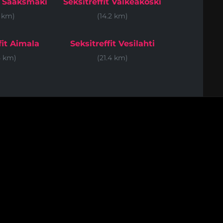
it Sääksmäki
Seksitreffit Valkeakoski
3 km)
(14.2 km)
fit Aimala
Seksitreffit Vesilahti
5 km)
(21.4 km)