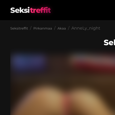
Seksi
treffit
AnneLy_night
Seksitreffit
Pirkanmaa
Akaa
Se