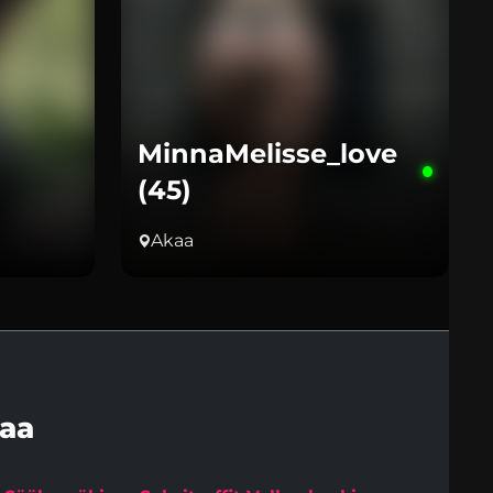
MinnaMelisse_love
(45)
Akaa
aa