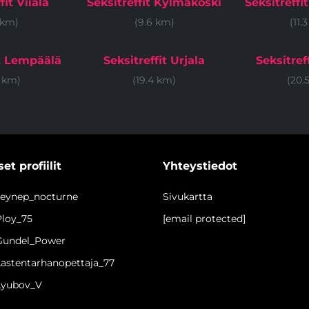
fit Viiala
Seksitreffit Kylmäkoski
Seksitreff
 km)
(9.6 km)
(11.
it Lempäälä
Seksitreffit Urjala
Seksitref
8 km)
(19.4 km)
(20.
et profiilit
Yhteystiedot
 zeynep_nocturne
Sivukartta
Ploy_75
[email protected]
 Gundel_Power
 Lastentarhanopettaja_77
 Lyubov_V