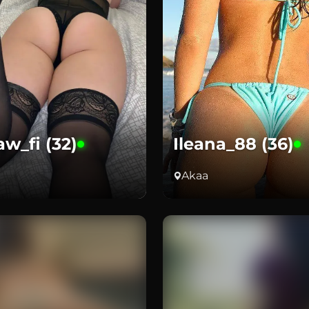
w_fi (32)
Ileana_88 (36)
Akaa