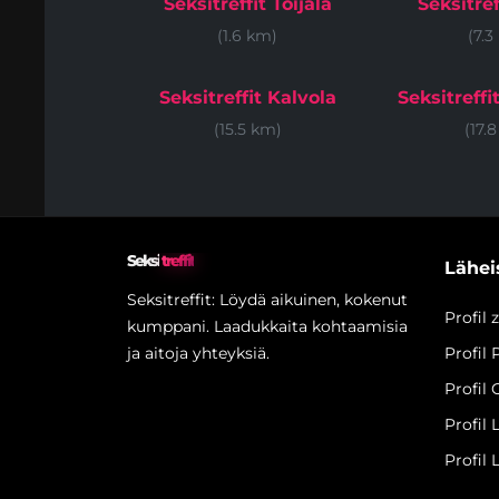
Seksitreffit Toijala
Seksitref
(1.6 km)
(7.3
Seksitreffit Kalvola
Seksitreff
(15.5 km)
(17.
Seksi
treffit
Läheis
Seksitreffit: Löydä aikuinen, kokenut
Profil
kumppani. Laadukkaita kohtaamisia
ja aitoja yhteyksiä.
Profil 
Profil
Profil
Profil