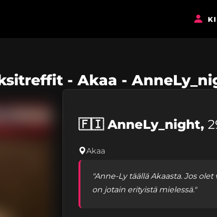
K
ksitreffit - Akaa - AnneLy_ni
🇫🇮
AnneLy_night,
2
Akaa
"Anne-Ly täällä Akaasta. Jos olet
on jotain erityistä mielessä."