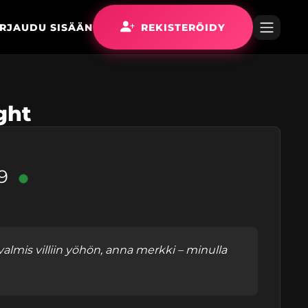
IRJAUDU SISÄÄN
REKISTERÖIDY
ght
9
 valmis villiin yöhön, anna merkki – minulla