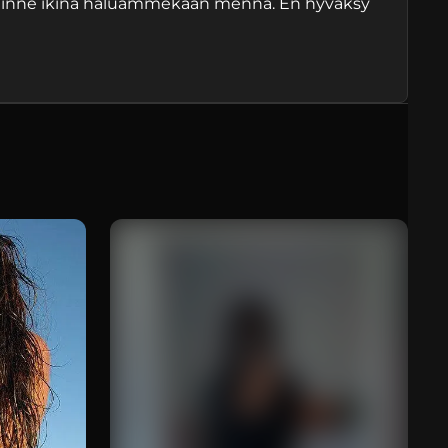
minne ikinä haluammekaan mennä. En hyväksy