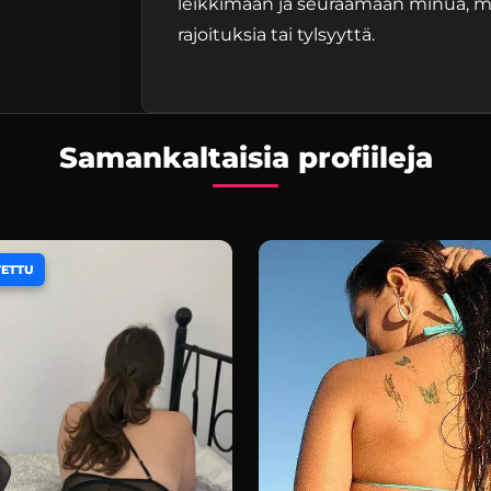
leikkimään ja seuraamaan minua, 
rajoituksia tai tylsyyttä.
Samankaltaisia profiileja
TETTU