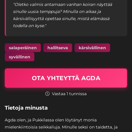
"Oletko valmis antamaan vanhan koiran näyttää
sinulle uusia temppuja? Minulla on aikaa ja
kärsivällisyyttä opettaa sinulle, mistä elämässä
todella on kyse."
salaperäinen
hallitseva
kärsivällinen
syvällinen
OTA YHTEYTTÄ AGDA
Vastaa 1 tunnissa
Tietoja minusta
Agda olen, ja Pukkilassa olen löytänyt monia
mielenkiintoisia seikkailuja. Minulle seksi on taidetta, ja