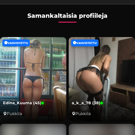
Samankaltaisia profiileja
VAHVISTETTU
VAHVISTETTU
Edina_Kuuma (45)
a_k_a_78 (38)
Pukkila
Pukkila