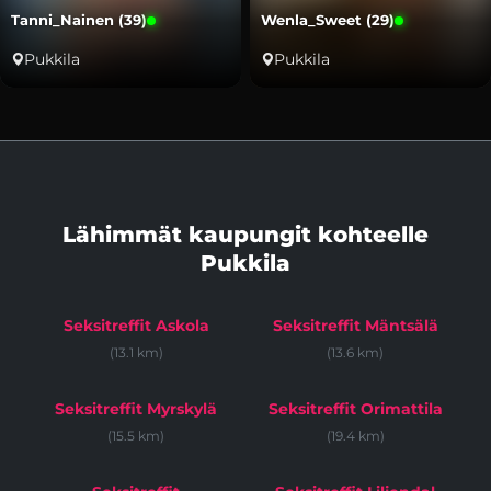
Tanni_Nainen (39)
Wenla_Sweet (29)
Pukkila
Pukkila
Lähimmät kaupungit kohteelle
Pukkila
Seksitreffit Askola
Seksitreffit Mäntsälä
(13.1 km)
(13.6 km)
Seksitreffit Myrskylä
Seksitreffit Orimattila
(15.5 km)
(19.4 km)