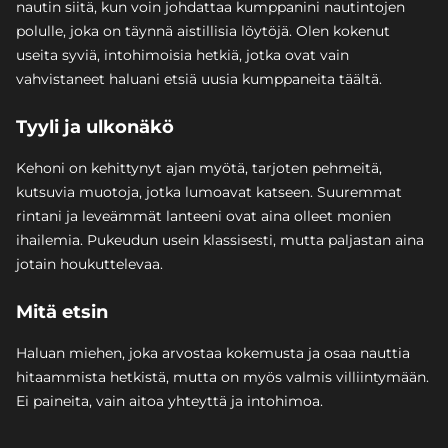
nautin siitä, kun voin johdattaa kumppanini nautintojen
polulle, joka on täynnä aistillisia löytöjä. Olen kokenut
useita syviä, intohimoisia hetkiä, jotka ovat vain
vahvistaneet haluani etsiä uusia kumppaneita täältä.
Tyyli ja ulkonäkö
Kehoni on kehittynyt ajan myötä, tarjoten pehmeitä,
kutsuvia muotoja, jotka lumoavat katseen. Suuremmat
rintani ja leveämmät lanteeni ovat aina olleet monien
ihailemia. Pukeudun usein klassisesti, mutta paljastan aina
jotain houkuttelevaa.
Mitä etsin
Haluan miehen, joka arvostaa kokemusta ja osaa nauttia
hitaammista hetkistä, mutta on myös valmis villiintymään.
Ei paineita, vain aitoa yhteyttä ja intohimoa.