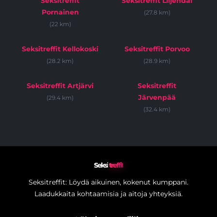
Seksitreffit
Seksitreffit Liljendal
Pornainen
(27.8 km)
(22 km)
Seksitreffit Kellokoski
Seksitreffit Porvoo
(28.2 km)
(28.9 km)
Seksitreffit Artjärvi
Seksitreffit
Järvenpää
(29.4 km)
(32.4 km)
Seksi
treffit
Seksitreffit: Löydä aikuinen, kokenut kumppani.
Laadukkaita kohtaamisia ja aitoja yhteyksiä.