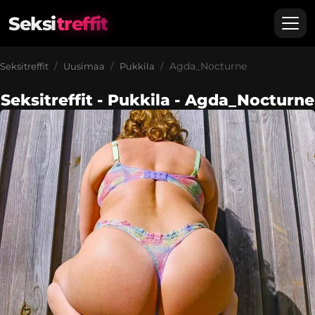
Seksi
treffit
Agda_Nocturne
Seksitreffit
Uusimaa
Pukkila
Seksitreffit - Pukkila - Agda_Nocturne