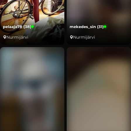
pelaaja78 (38)
mekedes_sin (31)
Nurmijärvi
Nurmijärvi