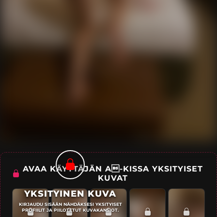
AVAA KÄYTTÄJÄN A-KISSA YKSITYISET
KUVAT
YKSITYINEN KUVA
KIRJAUDU SISÄÄN NÄHDÄKSESI YKSITYISET
PROFIILIT JA PIILOTETUT KUVAKANSIOT.