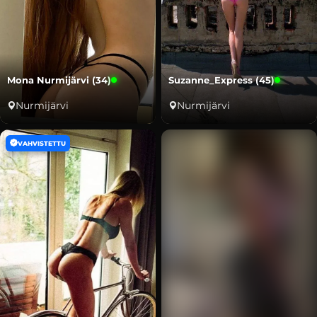
Mona Nurmijärvi (34)
Suzanne_Express (45)
Nurmijärvi
Nurmijärvi
VAHVISTETTU