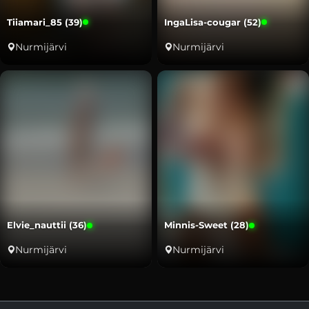
Tiiamari_85 (39)
IngaLisa-cougar (52)
Nurmijärvi
Nurmijärvi
Elvie_nauttii (36)
Minnis-Sweet (28)
Nurmijärvi
Nurmijärvi