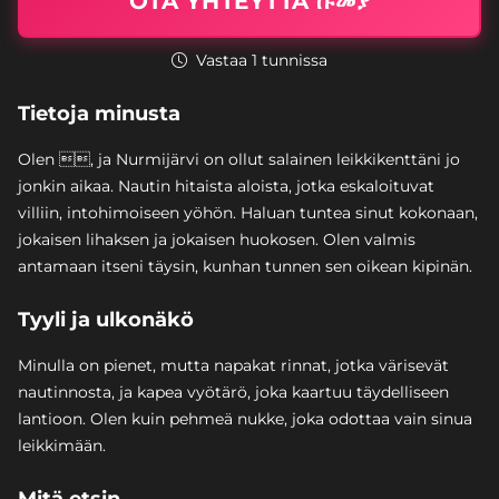
OTA YHTEYTTÄ ሱመያ
Vastaa 1 tunnissa
Tietoja minusta
Olen , ja Nurmijärvi on ollut salainen leikkikenttäni jo
jonkin aikaa. Nautin hitaista aloista, jotka eskaloituvat
villiin, intohimoiseen yöhön. Haluan tuntea sinut kokonaan,
jokaisen lihaksen ja jokaisen huokosen. Olen valmis
antamaan itseni täysin, kunhan tunnen sen oikean kipinän.
Tyyli ja ulkonäkö
Minulla on pienet, mutta napakat rinnat, jotka värisevät
nautinnosta, ja kapea vyötärö, joka kaartuu täydelliseen
lantioon. Olen kuin pehmeä nukke, joka odottaa vain sinua
leikkimään.
Mitä etsin