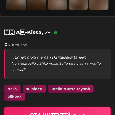
🇫🇮
A-Kissa,
29
Nurmijärvi
"Tunnen oloni hieman yksinäiseksi tänään
Nurmijärvellä... Ehkä voisit tulla pitämään minulle
seuraa?"
hellä
suloinen
uteliaisuutta täynnä
kiihkeä