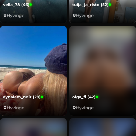
vella_78 (46)
tuija_ja_risto (52)
Hyvinge
Hyvinge
aynalem_noir (29)
olga_fi (42)
Hyvinge
Hyvinge