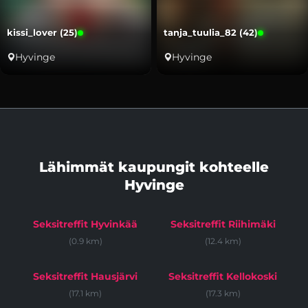
kissi_lover (25)
tanja_tuulia_82 (42)
Hyvinge
Hyvinge
Lähimmät kaupungit kohteelle
Hyvinge
Seksitreffit Hyvinkää
Seksitreffit Riihimäki
(0.9 km)
(12.4 km)
Seksitreffit Hausjärvi
Seksitreffit Kellokoski
(17.1 km)
(17.3 km)