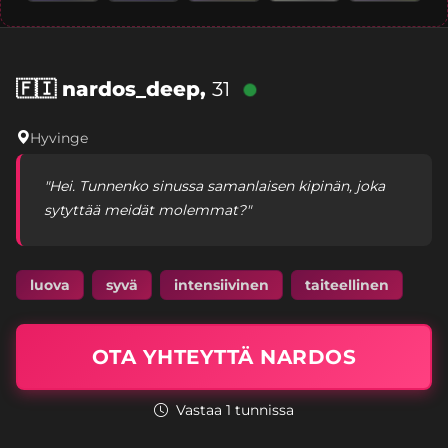
🇫🇮
nardos_deep,
31
Hyvinge
"Hei. Tunnenko sinussa samanlaisen kipinän, joka
sytyttää meidät molemmat?"
luova
syvä
intensiivinen
taiteellinen
OTA YHTEYTTÄ NARDOS
Vastaa 1 tunnissa