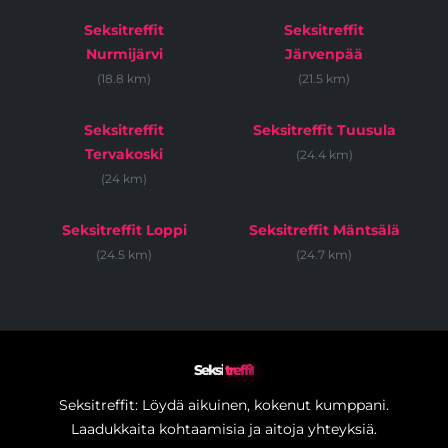
Seksitreffit
Seksitreffit
Nurmijärvi
Järvenpää
(18.8 km)
(21.5 km)
Seksitreffit
Seksitreffit Tuusula
Tervakoski
(24.4 km)
(24 km)
Seksitreffit Loppi
Seksitreffit Mäntsälä
(24.5 km)
(24.7 km)
Seksi
treffit
Seksitreffit: Löydä aikuinen, kokenut kumppani.
Laadukkaita kohtaamisia ja aitoja yhteyksiä.