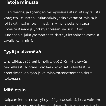
Tietoja minusta
Olen Nardos, ja Hyvingen taidepiireissä etsin sitä syvällistä
yhteyttä. Rakastan keskusteluja, jotka avartavat mieltä ja
johtavat intohimoisiin hetkiin. Minulle seksi on tapa
ilmaista itseäni ja yhdistyä toiseen sieluun. Etsin
kumppania, joka ymmärtää taidetta ja intohimoa samalla
tavalla kuin minä.
Tyyli ja ulkonäkö
Lihaksikkaat sääreni ja hoikka vyötäröni yhdistyvät
täydellisesti. Rintani ovat keskikokoiset ja kiinteät, ja
emättimeni on syvä ja valmis vastaanottamaan sinut
kokonaan.
Mitä etsin
Kaipaan intohimoista yhdyntää ja suuseksiä, jossa voimme
tuntea toistemme jokaisen liikkeen. Pidän myös siitä, että