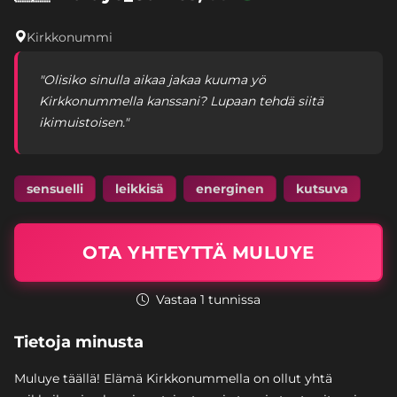
Kirkkonummi
"Olisiko sinulla aikaa jakaa kuuma yö
Kirkkonummella kanssani? Lupaan tehdä siitä
ikimuistoisen."
sensuelli
leikkisä
energinen
kutsuva
OTA YHTEYTTÄ MULUYE
Vastaa 1 tunnissa
Tietoja minusta
Muluye täällä! Elämä Kirkkonummella on ollut yhtä