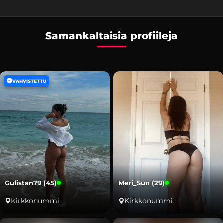
Samankaltaisia profiileja
VAHVISTETTU
Gulistan79 (45)
Meri_Sun (29)
Kirkkonummi
Kirkkonummi