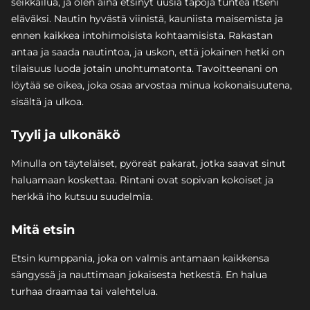
seikkailua, ja olen aina etsinyt uusia tapoja tuntea itseni
eläväksi. Nautin hyvästä viinistä, kauniista maisemista ja
ennen kaikkea intohimoisista kohtaamisista. Rakastan
antaa ja saada nautintoa, ja uskon, että jokainen hetki on
tilaisuus luoda jotain unohtumatonta. Tavoitteenani on
löytää se oikea, joka osaa arvostaa minua kokonaisuutena,
sisältä ja ulkoa.
Tyyli ja ulkonäkö
Minulla on täyteläiset, pyöreät pakarat, jotka saavat sinut
haluamaan koskettaa. Rintani ovat sopivan kokoiset ja
herkkä iho kutsuu suudelmia.
Mitä etsin
Etsin kumppania, joka on valmis antamaan kaikkensa
sängyssä ja nauttimaan jokaisesta hetkestä. En halua
turhaa draamaa tai valehtelua.