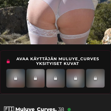
AVAA KÄYTTÄJÄN MULUYE_CURVES
YKSITYISET KUVAT
🇫🇮
Muluye_Curves,
38